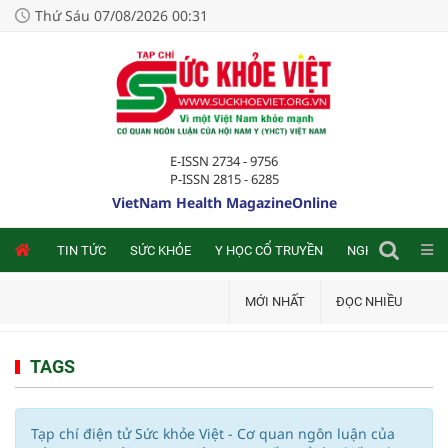
Thứ Sáu 07/08/2026 00:31
E-ISSN 2734 - 9756
P-ISSN 2815 - 6285
VietNam Health MagazineOnline
NLINE
TIN TỨC
SỨC KHỎE
Y HỌC CỔ TRUYỀN
NGHIÊN CỨU TRA
MỚI NHẤT
ĐỌC NHIỀU
TAGS
Tạp chí điện tử Sức khỏe Việt - Cơ quan ngôn luận của