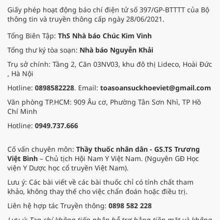
Giấy phép hoạt động báo chí điện tử số 397/GP-BTTTT của Bộ
thông tin và truyền thông cấp ngày 28/06/2021.
Tổng Biên Tập:
ThS Nhà báo Chúc Kim Vinh
Tổng thư ký tòa soạn:
Nhà báo Nguyễn Khải
Trụ sở chính: Tầng 2, Căn 03NV03, khu đô thị Lideco, Hoài Đức
, Hà Nội
Hotline:
0898582228
. Email:
toasoansuckhoeviet@gmail.com
Văn phòng TP.HCM: 909 Âu cơ, Phường Tân Sơn Nhì, TP Hồ
Chí Minh
Hotline:
0949.737.666
Cố vấn chuyên môn:
Thầy thuốc nhân dân - GS.TS Trương
Việt Bình
– Chủ tịch Hội Nam Y Việt Nam. (Nguyên GĐ Học
viện Y Dược học cổ truyền Việt Nam).
Lưu ý: Các bài viết về các bài thuốc chỉ có tính chất tham
khảo, không thay thế cho việc chẩn đoán hoặc điều trị.
Liên hệ hợp tác Truyền thông:
0898 582 228
Lưu ý: Tạp chí không tiếp nhận hỗ trợ bằng tiền mặt và không