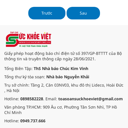
cô giáo để thể hiện tấm lòng tri ân.
Trước
Sau
Giấy phép hoạt động báo chí điện tử số 397/GP-BTTTT của Bộ
thông tin và truyền thông cấp ngày 28/06/2021.
Tổng Biên Tập:
ThS Nhà báo Chúc Kim Vinh
Tổng thư ký tòa soạn:
Nhà báo Nguyễn Khải
Trụ sở chính: Tầng 2, Căn 03NV03, khu đô thị Lideco, Hoài Đức
, Hà Nội
Hotline:
0898582228
. Email:
toasoansuckhoeviet@gmail.com
Văn phòng TP.HCM: 909 Âu cơ, Phường Tân Sơn Nhì, TP Hồ
Chí Minh
Hotline:
0949.737.666