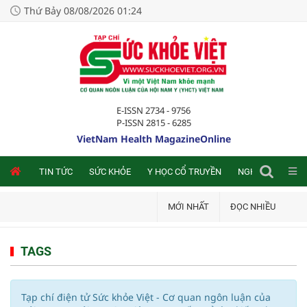
Thứ Bảy 08/08/2026 01:24
E-ISSN 2734 - 9756
P-ISSN 2815 - 6285
VietNam Health MagazineOnline
NLINE
TIN TỨC
SỨC KHỎE
Y HỌC CỔ TRUYỀN
NGHIÊN CỨU TRA
MỚI NHẤT
ĐỌC NHIỀU
TAGS
Tạp chí điện tử Sức khỏe Việt - Cơ quan ngôn luận của