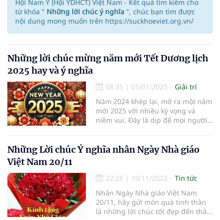
Hội Nam Y (Hội YDHCT) Việt Nam - Kết quả tìm kiếm cho
từ khóa "
Những lời chúc ý nghĩa
", chúc bạn tìm được
nội dung mong muốn trên https://suckhoeviet.org.vn/
Những lời chúc mừng năm mới Tết Dương lịch
2025 hay và ý nghĩa
08:35
|
01/01/2025
Giải trí
Năm 2024 khép lại, mở ra một năm
mới 2025 với nhiều kỳ vọng và
niềm vui. Đây là dịp để mọi người
gửi tới nhau những lời chúc tốt
đẹp, thể hiện sự quan tâm và yêu
thương.
Những Lời chúc Ý nghĩa nhân Ngày Nhà giáo
Việt Nam 20/11
22:26
|
19/11/2023
Tin tức
Nhân Ngày Nhà giáo Việt Nam
20/11, hãy gửi món quà tinh thần
là những lời chúc tốt đẹp đến thầy