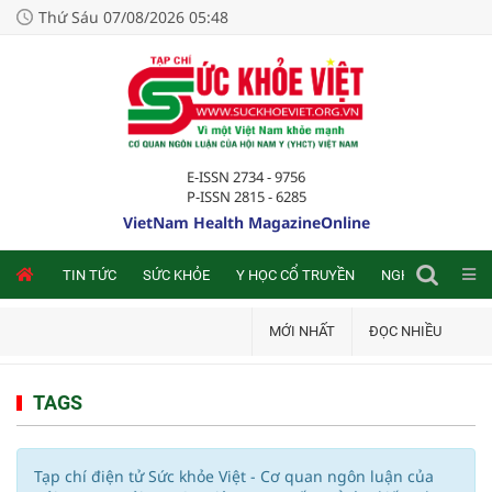
Thứ Sáu 07/08/2026 05:48
E-ISSN 2734 - 9756
P-ISSN 2815 - 6285
VietNam Health MagazineOnline
NLINE
TIN TỨC
SỨC KHỎE
Y HỌC CỔ TRUYỀN
NGHIÊN CỨU TRA
MỚI NHẤT
ĐỌC NHIỀU
TAGS
Tạp chí điện tử Sức khỏe Việt - Cơ quan ngôn luận của