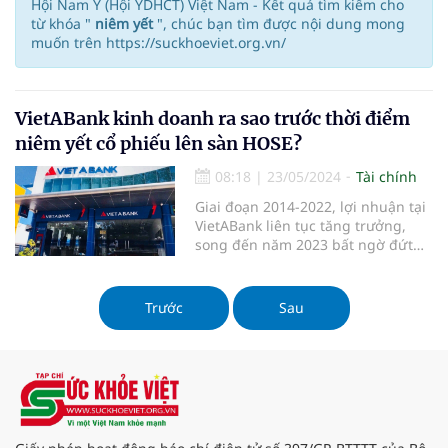
Hội Nam Y (Hội YDHCT) Việt Nam - Kết quả tìm kiếm cho
từ khóa "
niêm yết
", chúc bạn tìm được nội dung mong
muốn trên https://suckhoeviet.org.vn/
VietABank kinh doanh ra sao trước thời điểm
niêm yết cổ phiếu lên sàn HOSE?
08:18
|
23/05/2024
Tài chính
Giai đoạn 2014-2022, lợi nhuận tại
VietABank liên tục tăng trưởng,
song đến năm 2023 bất ngờ đứt
chuỗi 9 năm tăng liên tiếp...
Trước
Sau