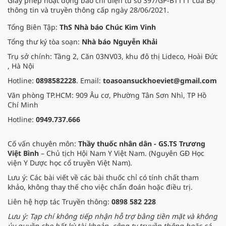
Giấy phép hoạt động báo chí điện tử số 397/GP-BTTTT của Bộ
thông tin và truyền thông cấp ngày 28/06/2021.
Tổng Biên Tập:
ThS Nhà báo Chúc Kim Vinh
Tổng thư ký tòa soạn:
Nhà báo Nguyễn Khải
Trụ sở chính: Tầng 2, Căn 03NV03, khu đô thị Lideco, Hoài Đức
, Hà Nội
Hotline:
0898582228
. Email:
toasoansuckhoeviet@gmail.com
Văn phòng TP.HCM: 909 Âu cơ, Phường Tân Sơn Nhì, TP Hồ
Chí Minh
Hotline:
0949.737.666
Cố vấn chuyên môn:
Thầy thuốc nhân dân - GS.TS Trương
Việt Bình
– Chủ tịch Hội Nam Y Việt Nam. (Nguyên GĐ Học
viện Y Dược học cổ truyền Việt Nam).
Lưu ý: Các bài viết về các bài thuốc chỉ có tính chất tham
khảo, không thay thế cho việc chẩn đoán hoặc điều trị.
Liên hệ hợp tác Truyền thông:
0898 582 228
Lưu ý: Tạp chí không tiếp nhận hỗ trợ bằng tiền mặt và không
ủy quyền cho bất kỳ tài khoản, công ty truyền thông hoặc cá