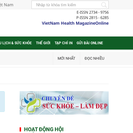
iệt Nam
E-ISSN 2734 - 9756
P-ISSN 2815 - 6285
VietNam Health MagazineOnline
U LỊCH & SỨC KHỎE
THẾ GIỚI
TẠP CHÍ IN
GỬI BÀI ONLINE
MỚI NHẤT
ĐỌC NHIỀU
HOẠT ĐỘNG HỘI