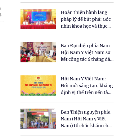
a
Hoàn thiện hành lang
g.
pháp lý để bứt phá: Góc
nh
nhìn khoa học và thực
và
tiễn tại Tọa đàm " Đề
xuất một số nội dung
Ban Đại diện phía Nam
cho Luật Y dược cổ
Hội Nam Y Việt Nam sơ
truyền Việt Nam"
kết công tác 6 tháng đầu
năm 2026
Hội Nam Y Việt Nam:
Đổi mới sáng tạo, khẳng
định vị thế trên nền tảng
y học cổ truyền và khoa
học hiện đại
Ban Thiện nguyện phía
Nam (Hội Nam y Việt
Nam) tổ chức khám chữa
bệnh y học cổ truyền và