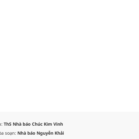
p:
ThS Nhà báo Chúc Kim Vinh
òa soạn:
Nhà báo Nguyễn Khải