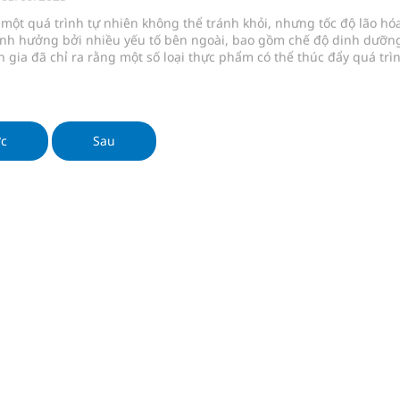
 một quá trình tự nhiên không thể tránh khỏi, nhưng tốc độ lão hó
oàn quốc
 ảnh hưởng bởi nhiều yếu tố bên ngoài, bao gồm chế độ dinh dưỡn
 gia đã chỉ ra rằng một số loại thực phẩm có thể thúc đẩy quá trì
hiến làn da mất đi độ săn chắc và cơ thể suy giảm sức khỏe nhanh
g trưởng mới của Việt Nam
đây là 11 loại thực phẩm bạn nên hạn chế để duy trì vẻ trẻ trung 
âu dài.
phương hai cấp trong quản lý hoạt động nha khoa,
ớc
Sau
ông cực hiệu quả