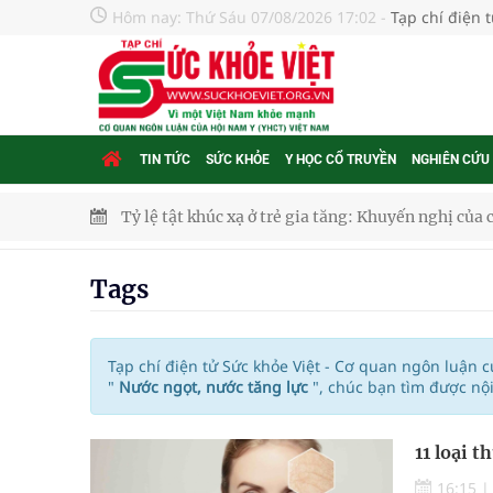
Hôm nay:
Thứ Sáu 07/08/2026 17:02
-
Tạp chí điện 
TIN TỨC
SỨC KHỎE
Y HỌC CỔ TRUYỀN
NGHIÊN CỨU
Tỷ lệ tật khúc xạ ở trẻ gia tăng: Khuyến nghị của
Nhiều lợi thế để nâng chất lượng y tế
Tags
Vương Thành Công: Khi việc học bắt đầu từ trải 
Chấn chỉnh hoạt động kinh doanh dược liệu
Tạp chí điện tử Sức khỏe Việt - Cơ quan ngôn luận 
"
Nước ngọt, nước tăng lực
", chúc bạn tìm được nộ
Súp lơ xanh mang đến hy vọng mới trong phòng 
Tác Dụng Chống Kết Tập Tiểu Cầu Và Chống Đông
11 loại 
16:15
Quan Bằng Chứng Dược Lý Và Cơ Chế Phân Tử