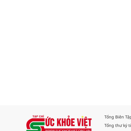
Tổng Biên Tậ
Tổng thư ký t