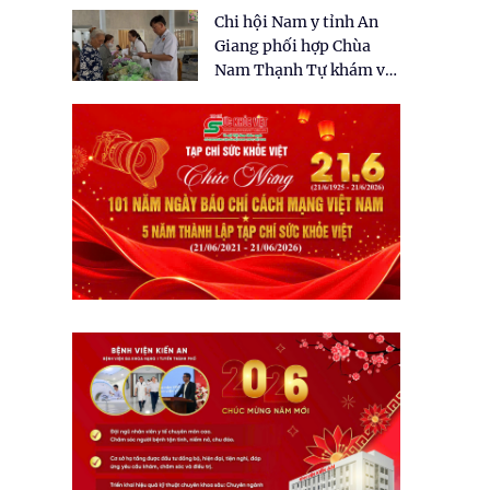
tặng quà cho 150 người
Chi hội Nam y tỉnh An
dân tại xã Tân Tập
Giang phối hợp Chùa
Nam Thạnh Tự khám và
cấp thuốc miễn phí cho
nhân dân