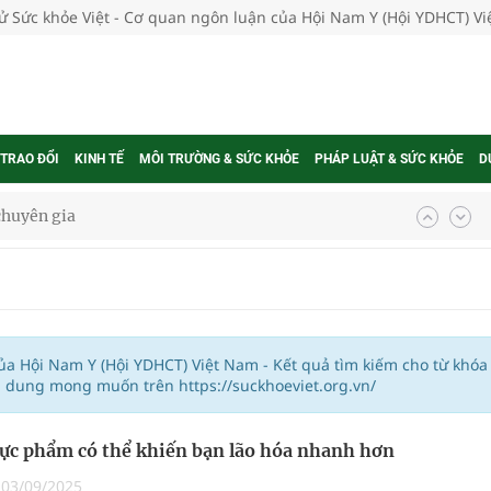
tử Sức khỏe Việt - Cơ quan ngôn luận của Hội Nam Y (Hội YDHCT) V
 TRAO ĐỔI
KINH TẾ
MÔI TRƯỜNG & SỨC KHỎE
PHÁP LUẬT & SỨC KHỎE
D
 chuyên gia
nghiệm thực tế
của Hội Nam Y (Hội YDHCT) Việt Nam - Kết quả tìm kiếm cho từ khóa
i dung mong muốn trên https://suckhoeviet.org.vn/
ngừa ung thư
 Máu Của Các Loài Nhân Sâm (Panax Spp.): Tổng
thực phẩm có thể khiến bạn lão hóa nhanh hơn
|
03/09/2025