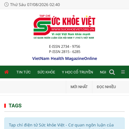
Thứ Sáu 07/08/2026 02:40
E-ISSN 2734 - 9756
P-ISSN 2815 - 6285
VietNam Health MagazineOnline
NLINE
TIN TỨC
SỨC KHỎE
Y HỌC CỔ TRUYỀN
NGHIÊN CỨU TRA
MỚI NHẤT
ĐỌC NHIỀU
TAGS
Tạp chí điện tử Sức khỏe Việt - Cơ quan ngôn luận của