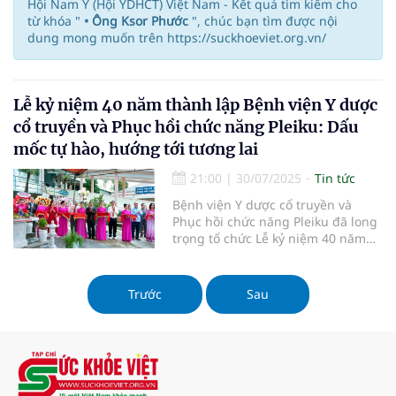
Hội Nam Y (Hội YDHCT) Việt Nam - Kết quả tìm kiếm cho
từ khóa "
• Ông Ksor Phước
", chúc bạn tìm được nội
dung mong muốn trên https://suckhoeviet.org.vn/
Lễ kỷ niệm 40 năm thành lập Bệnh viện Y dược
cổ truyền và Phục hồi chức năng Pleiku: Dấu
mốc tự hào, hướng tới tương lai
21:00
|
30/07/2025
Tin tức
Bệnh viện Y dược cổ truyền và
Phục hồi chức năng Pleiku đã long
trọng tổ chức Lễ kỷ niệm 40 năm
ngày thành lập (30/7/1985 –
30/7/2025).
Trước
Sau