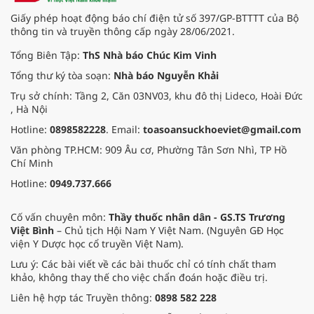
Giấy phép hoạt động báo chí điện tử số 397/GP-BTTTT của Bộ
thông tin và truyền thông cấp ngày 28/06/2021.
Tổng Biên Tập:
ThS Nhà báo Chúc Kim Vinh
Tổng thư ký tòa soạn:
Nhà báo Nguyễn Khải
Trụ sở chính: Tầng 2, Căn 03NV03, khu đô thị Lideco, Hoài Đức
, Hà Nội
Hotline:
0898582228
. Email:
toasoansuckhoeviet@gmail.com
Văn phòng TP.HCM: 909 Âu cơ, Phường Tân Sơn Nhì, TP Hồ
Chí Minh
Hotline:
0949.737.666
Cố vấn chuyên môn:
Thầy thuốc nhân dân - GS.TS Trương
Việt Bình
– Chủ tịch Hội Nam Y Việt Nam. (Nguyên GĐ Học
viện Y Dược học cổ truyền Việt Nam).
Lưu ý: Các bài viết về các bài thuốc chỉ có tính chất tham
khảo, không thay thế cho việc chẩn đoán hoặc điều trị.
Liên hệ hợp tác Truyền thông:
0898 582 228