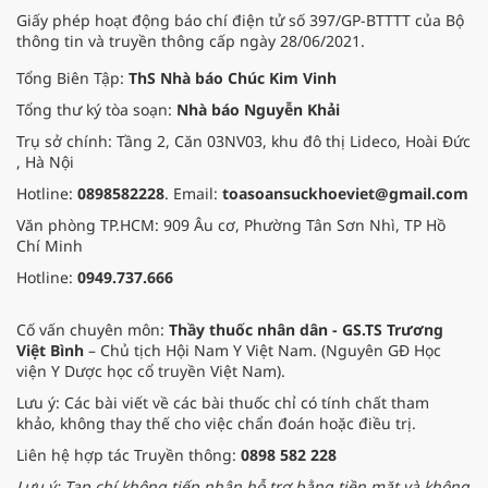
Giấy phép hoạt động báo chí điện tử số 397/GP-BTTTT của Bộ
thông tin và truyền thông cấp ngày 28/06/2021.
Tổng Biên Tập:
ThS Nhà báo Chúc Kim Vinh
Tổng thư ký tòa soạn:
Nhà báo Nguyễn Khải
Trụ sở chính: Tầng 2, Căn 03NV03, khu đô thị Lideco, Hoài Đức
, Hà Nội
Hotline:
0898582228
. Email:
toasoansuckhoeviet@gmail.com
Văn phòng TP.HCM: 909 Âu cơ, Phường Tân Sơn Nhì, TP Hồ
Chí Minh
Hotline:
0949.737.666
Cố vấn chuyên môn:
Thầy thuốc nhân dân - GS.TS Trương
Việt Bình
– Chủ tịch Hội Nam Y Việt Nam. (Nguyên GĐ Học
viện Y Dược học cổ truyền Việt Nam).
Lưu ý: Các bài viết về các bài thuốc chỉ có tính chất tham
khảo, không thay thế cho việc chẩn đoán hoặc điều trị.
Liên hệ hợp tác Truyền thông:
0898 582 228
Lưu ý: Tạp chí không tiếp nhận hỗ trợ bằng tiền mặt và không