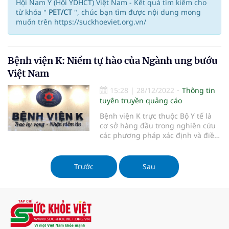
Hội Nam Y (Hội YDHCT) Việt Nam - Kết quả tìm kiếm cho
từ khóa "
PET/CT
", chúc bạn tìm được nội dung mong
muốn trên https://suckhoeviet.org.vn/
Bệnh viện K: Niềm tự hào của Ngành ung bướu
Việt Nam
15:28
|
28/12/2022
Thông tin
tuyên truyền quảng cáo
Bệnh viện K trực thuộc Bộ Y tế là
cơ sở hàng đầu trong nghiên cứu
các phương pháp xác định và điều
trị ung thư.
Trước
Sau