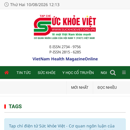
Thứ Hai 10/08/2026 12:13
E-ISSN 2734 - 9756
P-ISSN 2815 - 6285
VietNam Health MagazineOnline
NLINE
TIN TỨC
SỨC KHỎE
Y HỌC CỔ TRUYỀN
NGHIÊN CỨU TRA
MỚI NHẤT
ĐỌC NHIỀU
TAGS
Tạp chí điện tử Sức khỏe Việt - Cơ quan ngôn luận của