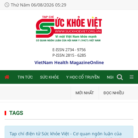
Thứ Năm 06/08/2026 05:29
E-ISSN 2734 - 9756
P-ISSN 2815 - 6285
VietNam Health MagazineOnline
NLINE
TIN TỨC
SỨC KHỎE
Y HỌC CỔ TRUYỀN
NGHIÊN CỨU TRA
MỚI NHẤT
ĐỌC NHIỀU
TAGS
Tạp chí điện tử Sức khỏe Việt - Cơ quan ngôn luận của