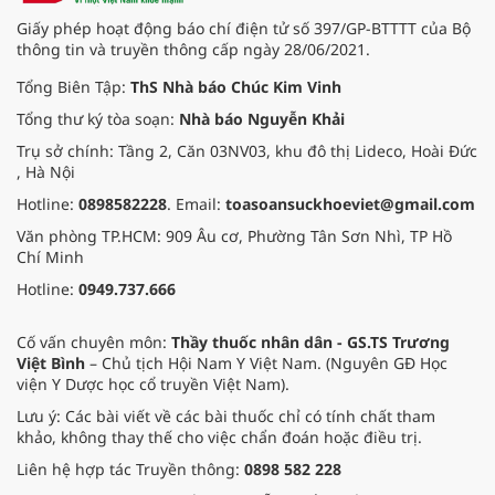
Giấy phép hoạt động báo chí điện tử số 397/GP-BTTTT của Bộ
thông tin và truyền thông cấp ngày 28/06/2021.
Tổng Biên Tập:
ThS Nhà báo Chúc Kim Vinh
Tổng thư ký tòa soạn:
Nhà báo Nguyễn Khải
Trụ sở chính: Tầng 2, Căn 03NV03, khu đô thị Lideco, Hoài Đức
, Hà Nội
Hotline:
0898582228
. Email:
toasoansuckhoeviet@gmail.com
Văn phòng TP.HCM: 909 Âu cơ, Phường Tân Sơn Nhì, TP Hồ
Chí Minh
Hotline:
0949.737.666
Cố vấn chuyên môn:
Thầy thuốc nhân dân - GS.TS Trương
Việt Bình
– Chủ tịch Hội Nam Y Việt Nam. (Nguyên GĐ Học
viện Y Dược học cổ truyền Việt Nam).
Lưu ý: Các bài viết về các bài thuốc chỉ có tính chất tham
khảo, không thay thế cho việc chẩn đoán hoặc điều trị.
Liên hệ hợp tác Truyền thông:
0898 582 228