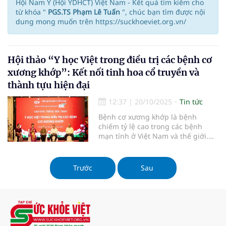
Hội Nam Y (Hội YDHCT) Việt Nam - Kết quả tìm kiếm cho
từ khóa "
PGS.TS Phạm Lê Tuấn
", chúc bạn tìm được nội
dung mong muốn trên https://suckhoeviet.org.vn/
Hội thảo “Y học Việt trong điều trị các bệnh cơ
xương khớp”: Kết nối tinh hoa cổ truyền và
thành tựu hiện đại
12:37
|
20/10/2025
Tin tức
Bệnh cơ xương khớp là bệnh
chiếm tỷ lệ cao trong các bệnh
mạn tính ở Việt Nam và thế giới.
Do nhiều yếu tố, bệnh này không
chỉ xuất hiện ở các bệnh nhân cao
tuổi mà đang có xu hướng ngày
Trước
Sau
càng trẻ hóa.