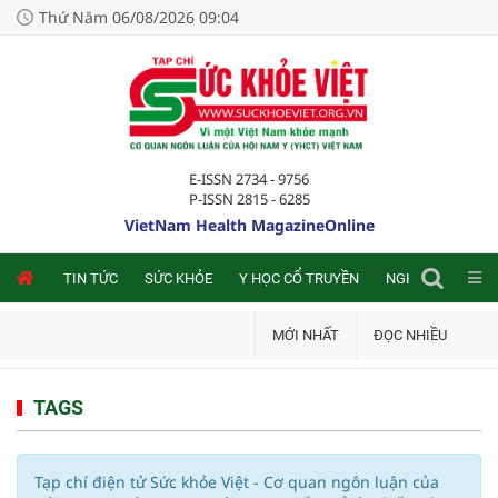
Thứ Năm 06/08/2026 09:04
E-ISSN 2734 - 9756
P-ISSN 2815 - 6285
VietNam Health MagazineOnline
NLINE
TIN TỨC
SỨC KHỎE
Y HỌC CỔ TRUYỀN
NGHIÊN CỨU TRA
MỚI NHẤT
ĐỌC NHIỀU
TAGS
Tạp chí điện tử Sức khỏe Việt - Cơ quan ngôn luận của