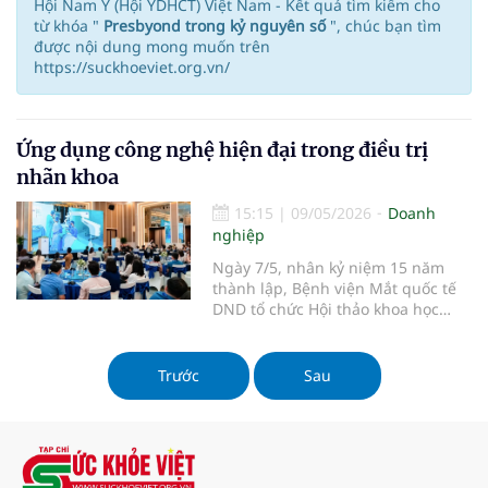
Hội Nam Y (Hội YDHCT) Việt Nam - Kết quả tìm kiếm cho
từ khóa "
Presbyond trong kỷ nguyên số
", chúc bạn tìm
được nội dung mong muốn trên
https://suckhoeviet.org.vn/
Ứng dụng công nghệ hiện đại trong điều trị
nhãn khoa
15:15
|
09/05/2026
Doanh
nghiệp
Ngày 7/5, nhân kỷ niệm 15 năm
thành lập, Bệnh viện Mắt quốc tế
DND tổ chức Hội thảo khoa học
"Tiến bộ trong nhãn khoa: Thực
hành lâm sàng và đổi mới". Hội
thảo cập nhật các tiến bộ mới
Trước
Sau
trong chẩn đoán, điều trị nhãn
khoa, tăng cường kết nối chuyên
môn giữ