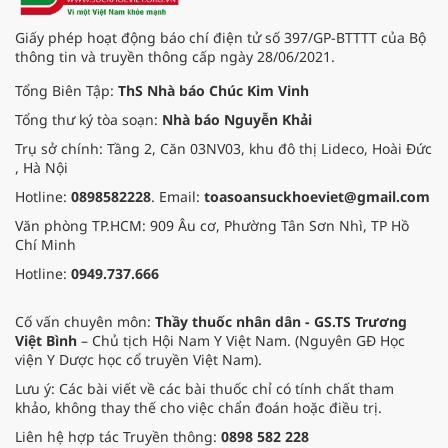
Giấy phép hoạt động báo chí điện tử số 397/GP-BTTTT của Bộ
thông tin và truyền thông cấp ngày 28/06/2021.
Tổng Biên Tập:
ThS Nhà báo Chúc Kim Vinh
Tổng thư ký tòa soạn:
Nhà báo Nguyễn Khải
Trụ sở chính: Tầng 2, Căn 03NV03, khu đô thị Lideco, Hoài Đức
, Hà Nội
Hotline:
0898582228
. Email:
toasoansuckhoeviet@gmail.com
Văn phòng TP.HCM: 909 Âu cơ, Phường Tân Sơn Nhì, TP Hồ
Chí Minh
Hotline:
0949.737.666
Cố vấn chuyên môn:
Thầy thuốc nhân dân - GS.TS Trương
Việt Bình
– Chủ tịch Hội Nam Y Việt Nam. (Nguyên GĐ Học
viện Y Dược học cổ truyền Việt Nam).
Lưu ý: Các bài viết về các bài thuốc chỉ có tính chất tham
khảo, không thay thế cho việc chẩn đoán hoặc điều trị.
Liên hệ hợp tác Truyền thông:
0898 582 228