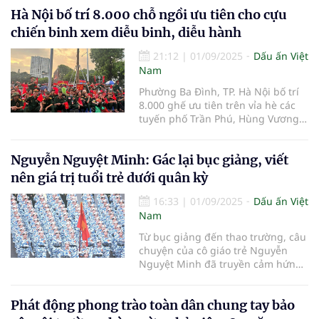
ra diễu binh, diễu hành.
Hà Nội bố trí 8.000 chỗ ngồi ưu tiên cho cựu
chiến binh xem diễu binh, diễu hành
21:12
|
01/09/2025
Dấu ấn Việt
Nam
Phường Ba Đình, TP. Hà Nội bố trí
8.000 ghế ưu tiên trên vỉa hè các
tuyến phố Trần Phú, Hùng Vương
để các cựu chiến binh xem diễu
binh, diễu hành...
Nguyễn Nguyệt Minh: Gác lại bục giảng, viết
nên giá trị tuổi trẻ dưới quân kỳ
16:33
|
01/09/2025
Dấu ấn Việt
Nam
Từ bục giảng đến thao trường, câu
chuyện của cô giáo trẻ Nguyễn
Nguyệt Minh đã truyền cảm hứng
mạnh mẽ về lý tưởng và khát vọng
cống hiến
Phát động phong trào toàn dân chung tay bảo