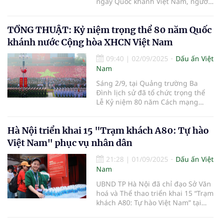
ngày Quốc khánh Việt Nam, người
dân khắp mọi miền Tổ quốc đã ra
đường hân hoan, chung vui...
TỔNG THUẬT: Kỷ niệm trọng thể 80 năm Quốc
khánh nước Cộng hòa XHCN Việt Nam
09:40
|
02/09/2025
Dấu ấn Việt
Nam
Sáng 2/9, tại Quảng trường Ba
Đình lịch sử đã tổ chức trọng thể
Lễ Kỷ niệm 80 năm Cách mạng
tháng Tám thành công và Quốc
khánh nước Cộng hòa xã hội chủ
Hà Nội triển khai 15 "Trạm khách A80: Tự hào
nghĩa Việt Nam.
Việt Nam" phục vụ nhân dân
21:28
|
01/09/2025
Dấu ấn Việt
Nam
UBND TP Hà Nội đã chỉ đạo Sở Văn
hoá và Thể thao triển khai 15 “Trạm
khách A80: Tự hào Việt Nam” tại
các khu trung tâm, tuyến phố diễn