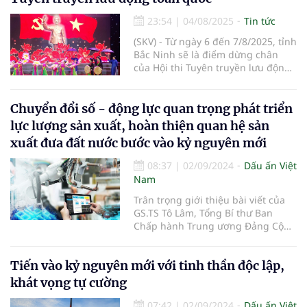
23:54
|
04/08/2025
Tin tức
(SKV) - Từ ngày 6 đến 7/8/2025, tỉnh
Bắc Ninh sẽ là điểm dừng chân
của Hội thi Tuyên truyền lưu động
toàn quốc, mang đến 5 đêm diễn
nghệ thuật đặc sắc, tạo không khí
vui tươi, phấn khởi và lan tỏa niềm
Chuyển đổi số - động lực quan trọng phát triển
tự hào dân tộc.
lực lượng sản xuất, hoàn thiện quan hệ sản
xuất đưa đất nước bước vào kỷ nguyên mới
08:37
|
02/09/2024
Dấu ấn Việt
Nam
Trân trọng giới thiệu bài viết của
GS.TS Tô Lâm, Tổng Bí thư Ban
Chấp hành Trung ương Đảng Cộng
sản Việt Nam, Chủ tịch nước Cộng
hòa xã hội chủ nghĩa Việt Nam.
Tiến vào kỷ nguyên mới với tinh thần độc lập,
khát vọng tự cường
07:42
|
02/09/2024
Dấu ấn Việt