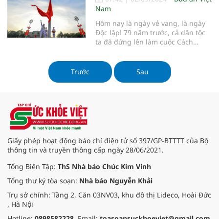
Nam
Hôm nay là ngày vẻ vang, là ngày
Độc lập! 79 năm trước, cả dân tộc
ta đã đứng lên làm cuộc Cách
mạng Tháng Tám vĩ đại, đánh đổ
ách xiềng xích của cả đế quốc,
thực dân, phong kiến.
Trước
Sau
Giấy phép hoạt động báo chí điện tử số 397/GP-BTTTT của Bộ
thông tin và truyền thông cấp ngày 28/06/2021.
Tổng Biên Tập:
ThS Nhà báo Chúc Kim Vinh
Tổng thư ký tòa soạn:
Nhà báo Nguyễn Khải
Trụ sở chính: Tầng 2, Căn 03NV03, khu đô thị Lideco, Hoài Đức
, Hà Nội
Hotline:
0898582228
. Email:
toasoansuckhoeviet@gmail.com