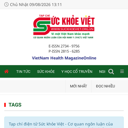
Chủ Nhật 09/08/2026 13:11
E-ISSN 2734 - 9756
P-ISSN 2815 - 6285
VietNam Health MagazineOnline
NLINE
TIN TỨC
SỨC KHỎE
Y HỌC CỔ TRUYỀN
NGHIÊN CỨU TRA
MỚI NHẤT
ĐỌC NHIỀU
TAGS
Tạp chí điện tử Sức khỏe Việt - Cơ quan ngôn luận của