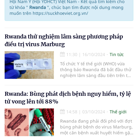
Hội Nam Y (Hội YDHCT) Việt Nam - Kết quả tìm kiếm cho
từ khóa "
Rwanda
", chúc bạn tìm được nội dung mong
muốn trên https://suckhoeviet.org.vn/
Rwanda thử nghiệm lâm sàng phương pháp
điều trị virus Marburg
11:30
|
16/10/2024
Tin tức
Tổ chức Y tế thế giới (WHO) vừa
thông báo Rwanda đã bắt đầu thử
nghiệm lâm sàng đầu tiên trên thế
giới cho phương pháp điều trị
virus Marburg.
Rwanda: Bùng phát dịch bệnh nguy hiểm, tỷ lệ
tử vong lên tới 88%
14:58
|
03/10/2024
Thế giới
Rwanda đang phải đối phó với đợt
bùng phát bệnh do virus Marburg,
một căn bệnh xuất huyết hiếm gặp