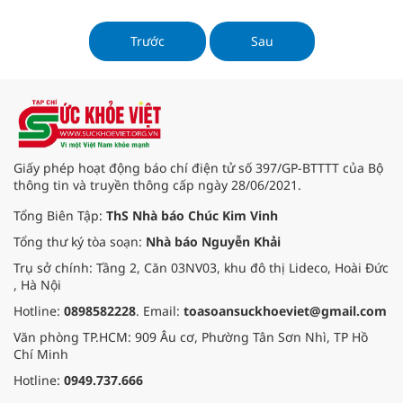
nhưng gây tử vong tương tự như
Ebola.
Trước
Sau
Giấy phép hoạt động báo chí điện tử số 397/GP-BTTTT của Bộ
thông tin và truyền thông cấp ngày 28/06/2021.
Tổng Biên Tập:
ThS Nhà báo Chúc Kim Vinh
Tổng thư ký tòa soạn:
Nhà báo Nguyễn Khải
Trụ sở chính: Tầng 2, Căn 03NV03, khu đô thị Lideco, Hoài Đức
, Hà Nội
Hotline:
0898582228
. Email:
toasoansuckhoeviet@gmail.com
Văn phòng TP.HCM: 909 Âu cơ, Phường Tân Sơn Nhì, TP Hồ
Chí Minh
Hotline:
0949.737.666