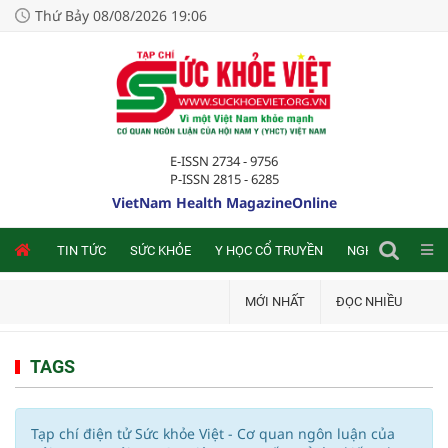
Thứ Bảy 08/08/2026 19:06
E-ISSN 2734 - 9756
P-ISSN 2815 - 6285
VietNam Health MagazineOnline
NLINE
TIN TỨC
SỨC KHỎE
Y HỌC CỔ TRUYỀN
NGHIÊN CỨU TRA
MỚI NHẤT
ĐỌC NHIỀU
TAGS
Tạp chí điện tử Sức khỏe Việt - Cơ quan ngôn luận của