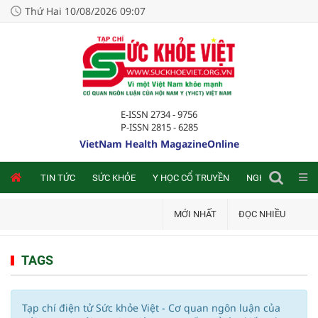
Thứ Hai 10/08/2026 09:07
E-ISSN 2734 - 9756
P-ISSN 2815 - 6285
VietNam Health MagazineOnline
NLINE
TIN TỨC
SỨC KHỎE
Y HỌC CỔ TRUYỀN
NGHIÊN CỨU TRA
MỚI NHẤT
ĐỌC NHIỀU
TAGS
Tạp chí điện tử Sức khỏe Việt - Cơ quan ngôn luận của