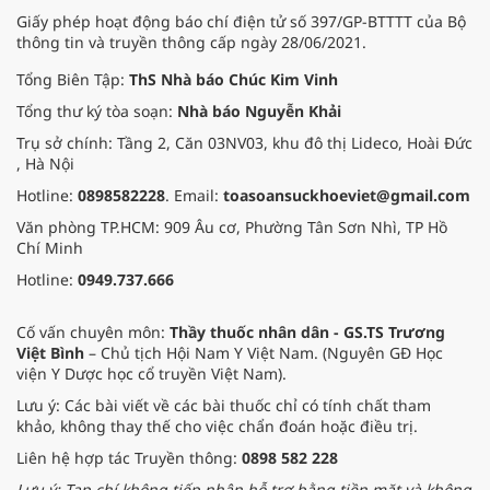
Giấy phép hoạt động báo chí điện tử số 397/GP-BTTTT của Bộ
thông tin và truyền thông cấp ngày 28/06/2021.
Tổng Biên Tập:
ThS Nhà báo Chúc Kim Vinh
Tổng thư ký tòa soạn:
Nhà báo Nguyễn Khải
Trụ sở chính: Tầng 2, Căn 03NV03, khu đô thị Lideco, Hoài Đức
, Hà Nội
Hotline:
0898582228
. Email:
toasoansuckhoeviet@gmail.com
Văn phòng TP.HCM: 909 Âu cơ, Phường Tân Sơn Nhì, TP Hồ
Chí Minh
Hotline:
0949.737.666
Cố vấn chuyên môn:
Thầy thuốc nhân dân - GS.TS Trương
Việt Bình
– Chủ tịch Hội Nam Y Việt Nam. (Nguyên GĐ Học
viện Y Dược học cổ truyền Việt Nam).
Lưu ý: Các bài viết về các bài thuốc chỉ có tính chất tham
khảo, không thay thế cho việc chẩn đoán hoặc điều trị.
Liên hệ hợp tác Truyền thông:
0898 582 228
Lưu ý: Tạp chí không tiếp nhận hỗ trợ bằng tiền mặt và không