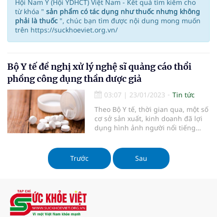
Hội Nam Y (Hội YDHCT) Việt Nam - Kết quả tìm kiếm cho
từ khóa "
sản phẩm có tác dụng như thuốc nhưng không
phải là thuốc
", chúc bạn tìm được nội dung mong muốn
trên https://suckhoeviet.org.vn/
Bộ Y tế đề nghị xử lý nghệ sĩ quảng cáo thổi
phồng công dụng thần dược giả
03:07
|
23/01/2023
Tin tức
Theo Bộ Y tế, thời gian qua, một số
cơ sở sản xuất, kinh doanh đã lợi
dụng hình ảnh người nổi tiếng
thổi phồng công dụng, quảng cáo
sản phẩm có tác dụng như thuốc
nhưng không phải là thuốc.
Trước
Sau