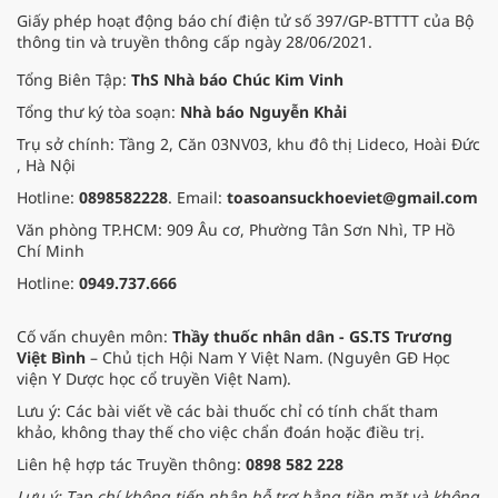
Giấy phép hoạt động báo chí điện tử số 397/GP-BTTTT của Bộ
thông tin và truyền thông cấp ngày 28/06/2021.
Tổng Biên Tập:
ThS Nhà báo Chúc Kim Vinh
Tổng thư ký tòa soạn:
Nhà báo Nguyễn Khải
Trụ sở chính: Tầng 2, Căn 03NV03, khu đô thị Lideco, Hoài Đức
, Hà Nội
Hotline:
0898582228
. Email:
toasoansuckhoeviet@gmail.com
Văn phòng TP.HCM: 909 Âu cơ, Phường Tân Sơn Nhì, TP Hồ
Chí Minh
Hotline:
0949.737.666
Cố vấn chuyên môn:
Thầy thuốc nhân dân - GS.TS Trương
Việt Bình
– Chủ tịch Hội Nam Y Việt Nam. (Nguyên GĐ Học
viện Y Dược học cổ truyền Việt Nam).
Lưu ý: Các bài viết về các bài thuốc chỉ có tính chất tham
khảo, không thay thế cho việc chẩn đoán hoặc điều trị.
Liên hệ hợp tác Truyền thông:
0898 582 228
Lưu ý: Tạp chí không tiếp nhận hỗ trợ bằng tiền mặt và không