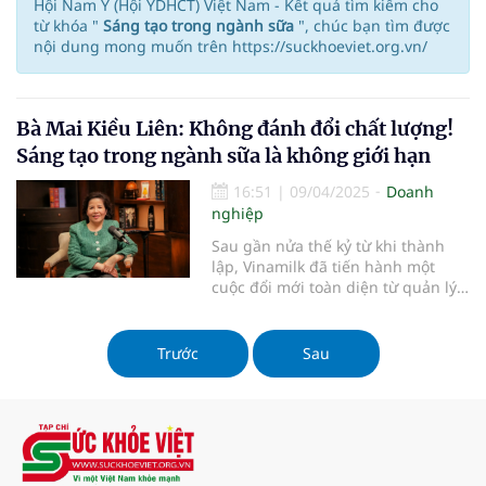
Hội Nam Y (Hội YDHCT) Việt Nam - Kết quả tìm kiếm cho
từ khóa "
Sáng tạo trong ngành sữa
", chúc bạn tìm được
nội dung mong muốn trên https://suckhoeviet.org.vn/
Bà Mai Kiều Liên: Không đánh đổi chất lượng!
Sáng tạo trong ngành sữa là không giới hạn
16:51
|
09/04/2025
Doanh
nghiệp
Sau gần nửa thế kỷ từ khi thành
lập, Vinamilk đã tiến hành một
cuộc đổi mới toàn diện từ quản lý,
chuyển đổi số, tiêu chuẩn sản
phẩm, bao bì, thương hiệu đến
cách tiếp cận người tiêu dùng.
Trước
Sau