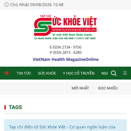
Chủ Nhật 09/08/2026 15:48
E-ISSN 2734 - 9756
P-ISSN 2815 - 6285
VietNam Health MagazineOnline
NLINE
TIN TỨC
SỨC KHỎE
Y HỌC CỔ TRUYỀN
NGHIÊN CỨU TRA
MỚI NHẤT
ĐỌC NHIỀU
TAGS
Tạp chí điện tử Sức khỏe Việt - Cơ quan ngôn luận của