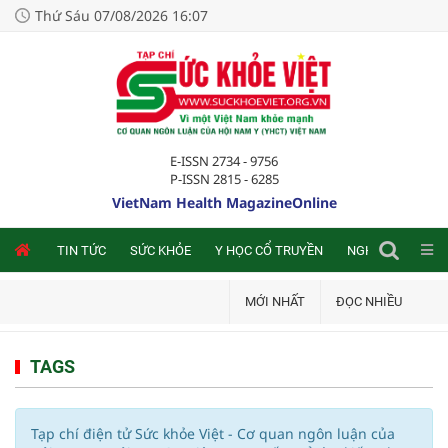
Thứ Sáu 07/08/2026 16:07
E-ISSN 2734 - 9756
P-ISSN 2815 - 6285
VietNam Health MagazineOnline
NLINE
TIN TỨC
SỨC KHỎE
Y HỌC CỔ TRUYỀN
NGHIÊN CỨU TRA
MỚI NHẤT
ĐỌC NHIỀU
TAGS
Tạp chí điện tử Sức khỏe Việt - Cơ quan ngôn luận của