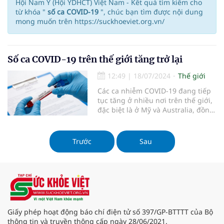
Hội Nam Y (Hội YDHCT) Việt Nam - Kết quả tìm kiếm cho
từ khóa "
số ca COVID-19
", chúc bạn tìm được nội dung
mong muốn trên https://suckhoeviet.org.vn/
Số ca COVID-19 trên thế giới tăng trở lại
12:49
|
18/07/2024
Thế giới
Các ca nhiễm COVID-19 đang tiếp
tục tăng ở nhiều nơi trên thế giới,
đặc biệt là ở Mỹ và Australia, đồng
thời xuất hiện nhiều biến thể mới
của virus Corona.
Trước
Sau
Giấy phép hoạt động báo chí điện tử số 397/GP-BTTTT của Bộ
thông tin và truyền thông cấp ngày 28/06/2021.