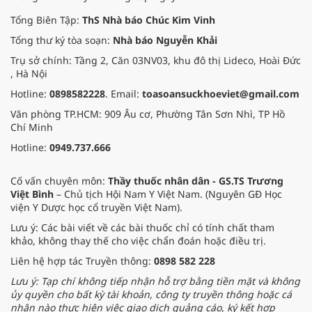
Tổng Biên Tập:
ThS Nhà báo Chúc Kim Vinh
Tổng thư ký tòa soạn:
Nhà báo Nguyễn Khải
Trụ sở chính: Tầng 2, Căn 03NV03, khu đô thị Lideco, Hoài Đức
, Hà Nội
Hotline:
0898582228
. Email:
toasoansuckhoeviet@gmail.com
Văn phòng TP.HCM: 909 Âu cơ, Phường Tân Sơn Nhì, TP Hồ
Chí Minh
Hotline:
0949.737.666
Cố vấn chuyên môn:
Thầy thuốc nhân dân - GS.TS Trương
Việt Bình
– Chủ tịch Hội Nam Y Việt Nam. (Nguyên GĐ Học
viện Y Dược học cổ truyền Việt Nam).
Lưu ý: Các bài viết về các bài thuốc chỉ có tính chất tham
khảo, không thay thế cho việc chẩn đoán hoặc điều trị.
Liên hệ hợp tác Truyền thông:
0898 582 228
Lưu ý: Tạp chí không tiếp nhận hỗ trợ bằng tiền mặt và không
ủy quyền cho bất kỳ tài khoản, công ty truyền thông hoặc cá
nhân nào thực hiện việc giao dịch quảng cáo, ký kết hợp