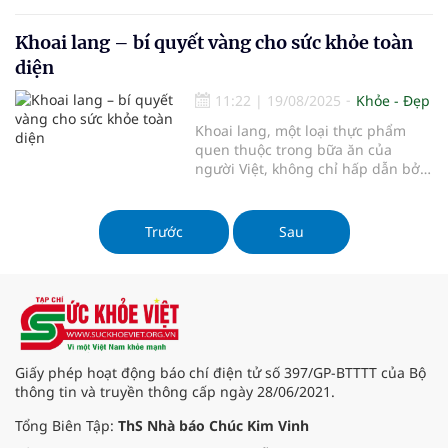
món ăn mà còn sở hữu nhiều lợi
ích tuyệt vời đối với sức khỏe. Từ
việc hỗ trợ hệ tim mạch, cải thiện
Khoai lang – bí quyết vàng cho sức khỏe toàn
chức năng gan đến tiềm năng
diện
ngăn ngừa ung thư, củ dền thực
sự là một "siêu thực phẩm" mà bạn
11:22
|
19/08/2025
Khỏe - Đẹp
không nên bỏ qua.
Khoai lang, một loại thực phẩm
quen thuộc trong bữa ăn của
người Việt, không chỉ hấp dẫn bởi
hương vị ngọt ngào tự nhiên mà
còn mang lại nhiều lợi ích sức khỏe
đáng kinh ngạc.
Trước
Sau
Giấy phép hoạt động báo chí điện tử số 397/GP-BTTTT của Bộ
thông tin và truyền thông cấp ngày 28/06/2021.
Tổng Biên Tập:
ThS Nhà báo Chúc Kim Vinh