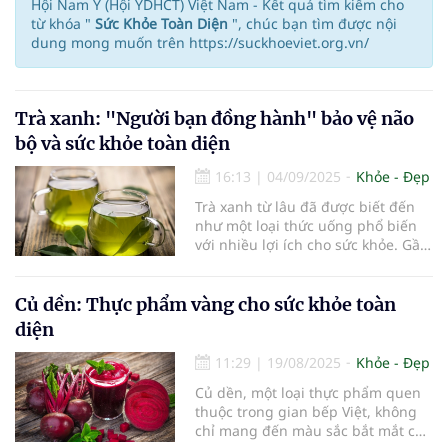
Hội Nam Y (Hội YDHCT) Việt Nam - Kết quả tìm kiếm cho
từ khóa "
Sức Khỏe Toàn Diện
", chúc bạn tìm được nội
dung mong muốn trên https://suckhoeviet.org.vn/
Trà xanh: "Người bạn đồng hành" bảo vệ não
bộ và sức khỏe toàn diện
16:13
|
04/09/2025
Khỏe - Đẹp
Trà xanh từ lâu đã được biết đến
như một loại thức uống phổ biến
với nhiều lợi ích cho sức khỏe. Gần
đây, một nghiên cứu từ Đại học
California Irvine (Mỹ) đã mở ra hy
vọng mới về khả năng hỗ trợ hồi
Củ dền: Thực phẩm vàng cho sức khỏe toàn
phục năng lượng não bộ của trà
diện
xanh, đặc biệt ở người lớn tuổi.
Phát hiện này không chỉ mang ý
11:29
|
19/08/2025
Khỏe - Đẹp
nghĩa y học mà còn là tin vui cho
Củ dền, một loại thực phẩm quen
những ai mong muốn chăm sóc
thuộc trong gian bếp Việt, không
sức khỏe não bộ từ sớm.
chỉ mang đến màu sắc bắt mắt cho