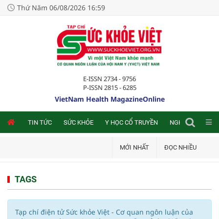
Thứ Năm 06/08/2026 16:59
E-ISSN 2734 - 9756
P-ISSN 2815 - 6285
VietNam Health MagazineOnline
NLINE
TIN TỨC
SỨC KHỎE
Y HỌC CỔ TRUYỀN
NGHIÊN CỨU TRA
MỚI NHẤT
ĐỌC NHIỀU
TAGS
Tạp chí điện tử Sức khỏe Việt - Cơ quan ngôn luận của