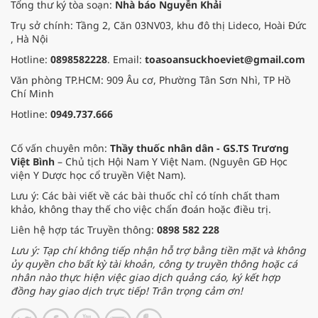
Tổng thư ký tòa soạn:
Nhà báo Nguyễn Khải
Trụ sở chính: Tầng 2, Căn 03NV03, khu đô thị Lideco, Hoài Đức
, Hà Nội
Hotline:
0898582228
. Email:
toasoansuckhoeviet@gmail.com
Văn phòng TP.HCM: 909 Âu cơ, Phường Tân Sơn Nhì, TP Hồ
Chí Minh
Hotline:
0949.737.666
Cố vấn chuyên môn:
Thầy thuốc nhân dân - GS.TS Trương
Việt Bình
– Chủ tịch Hội Nam Y Việt Nam. (Nguyên GĐ Học
viện Y Dược học cổ truyền Việt Nam).
Lưu ý: Các bài viết về các bài thuốc chỉ có tính chất tham
khảo, không thay thế cho việc chẩn đoán hoặc điều trị.
Liên hệ hợp tác Truyền thông:
0898 582 228
Lưu ý: Tạp chí không tiếp nhận hỗ trợ bằng tiền mặt và không
ủy quyền cho bất kỳ tài khoản, công ty truyền thông hoặc cá
nhân nào thực hiện việc giao dịch quảng cáo, ký kết hợp
đồng hay giao dịch trực tiếp! Trân trọng cảm ơn!