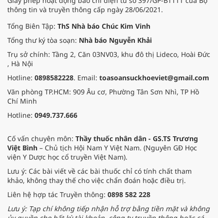
Giấy phép hoạt động báo chí điện tử số 397/GP-BTTTT của Bộ
thông tin và truyền thông cấp ngày 28/06/2021.
Tổng Biên Tập:
ThS Nhà báo Chúc Kim Vinh
Tổng thư ký tòa soạn:
Nhà báo Nguyễn Khải
Trụ sở chính: Tầng 2, Căn 03NV03, khu đô thị Lideco, Hoài Đức
, Hà Nội
Hotline:
0898582228
. Email:
toasoansuckhoeviet@gmail.com
Văn phòng TP.HCM: 909 Âu cơ, Phường Tân Sơn Nhì, TP Hồ
Chí Minh
Hotline:
0949.737.666
Cố vấn chuyên môn:
Thầy thuốc nhân dân - GS.TS Trương
Việt Bình
– Chủ tịch Hội Nam Y Việt Nam. (Nguyên GĐ Học
viện Y Dược học cổ truyền Việt Nam).
Lưu ý: Các bài viết về các bài thuốc chỉ có tính chất tham
khảo, không thay thế cho việc chẩn đoán hoặc điều trị.
Liên hệ hợp tác Truyền thông:
0898 582 228
Lưu ý: Tạp chí không tiếp nhận hỗ trợ bằng tiền mặt và không
ủy quyền cho bất kỳ tài khoản, công ty truyền thông hoặc cá