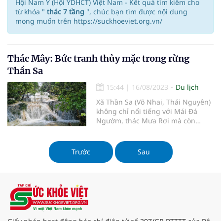
Hội Nam Y (Hội YDHCT) Việt Nam - Kết quả tìm kiếm cho
từ khóa "
thác 7 tầng
", chúc bạn tìm được nội dung
mong muốn trên https://suckhoeviet.org.vn/
Thác Mây: Bức tranh thủy mặc trong rừng
Thần Sa
15:44
|
16/08/2023
Du lịch
Xã Thần Sa (Võ Nhai, Thái Nguyên)
không chỉ nổi tiếng với Mái Đá
Ngườm, thác Mưa Rơi mà còn
được thiên nhiên ban tặng nhiều
cảnh đẹp làm say đắm lòng người.
Trước
Sau