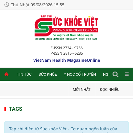
Chủ Nhật 09/08/2026 15:55
E-ISSN 2734 - 9756
P-ISSN 2815 - 6285
VietNam Health MagazineOnline
NLINE
TIN TỨC
SỨC KHỎE
Y HỌC CỔ TRUYỀN
NGHIÊN CỨU TRA
MỚI NHẤT
ĐỌC NHIỀU
TAGS
Tạp chí điện tử Sức khỏe Việt - Cơ quan ngôn luận của