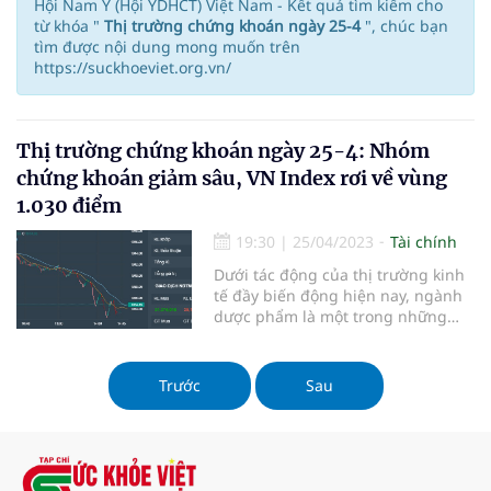
Hội Nam Y (Hội YDHCT) Việt Nam - Kết quả tìm kiếm cho
từ khóa "
Thị trường chứng khoán ngày 25-4
", chúc bạn
tìm được nội dung mong muốn trên
https://suckhoeviet.org.vn/
Thị trường chứng khoán ngày 25-4: Nhóm
chứng khoán giảm sâu, VN Index rơi về vùng
1.030 điểm
19:30
|
25/04/2023
Tài chính
Dưới tác động của thị trường kinh
tế đầy biến động hiện nay, ngành
dược phẩm là một trong những
ngành được đánh giá là có tiềm
năng và có tính ổn định cao. Dự
báo cho thấy nhóm cổ phiếu
Trước
Sau
ngành dược phẩm sẽ có cơ hội
tăng giá tích cực và tiềm lực của
ngành