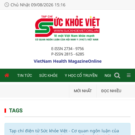
Chủ Nhật 09/08/2026 15:16
E-ISSN 2734 - 9756
P-ISSN 2815 - 6285
VietNam Health MagazineOnline
NLINE
TIN TỨC
SỨC KHỎE
Y HỌC CỔ TRUYỀN
NGHIÊN CỨU TRA
MỚI NHẤT
ĐỌC NHIỀU
TAGS
Tạp chí điện tử Sức khỏe Việt - Cơ quan ngôn luận của