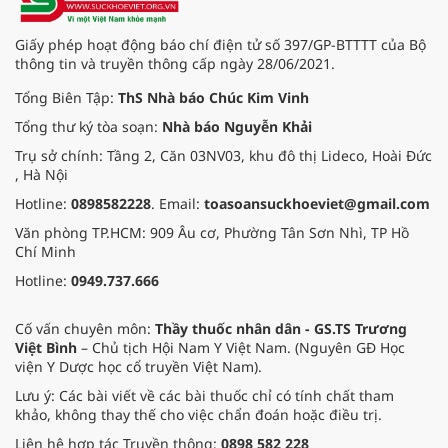
Giấy phép hoạt động báo chí điện tử số 397/GP-BTTTT của Bộ
thông tin và truyền thông cấp ngày 28/06/2021.
Tổng Biên Tập:
ThS Nhà báo Chúc Kim Vinh
Tổng thư ký tòa soạn:
Nhà báo Nguyễn Khải
Trụ sở chính: Tầng 2, Căn 03NV03, khu đô thị Lideco, Hoài Đức
, Hà Nội
Hotline:
0898582228
. Email:
toasoansuckhoeviet@gmail.com
Văn phòng TP.HCM: 909 Âu cơ, Phường Tân Sơn Nhì, TP Hồ
Chí Minh
Hotline:
0949.737.666
Cố vấn chuyên môn:
Thầy thuốc nhân dân - GS.TS Trương
Việt Bình
– Chủ tịch Hội Nam Y Việt Nam. (Nguyên GĐ Học
viện Y Dược học cổ truyền Việt Nam).
Lưu ý: Các bài viết về các bài thuốc chỉ có tính chất tham
khảo, không thay thế cho việc chẩn đoán hoặc điều trị.
Liên hệ hợp tác Truyền thông:
0898 582 228