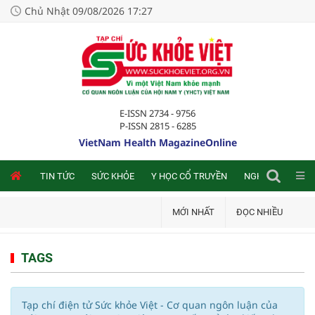
Chủ Nhật 09/08/2026 17:27
E-ISSN 2734 - 9756
P-ISSN 2815 - 6285
VietNam Health MagazineOnline
NLINE
TIN TỨC
SỨC KHỎE
Y HỌC CỔ TRUYỀN
NGHIÊN CỨU TRA
MỚI NHẤT
ĐỌC NHIỀU
TAGS
Tạp chí điện tử Sức khỏe Việt - Cơ quan ngôn luận của