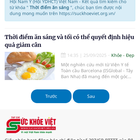
Hội Nam Y (Hội YDHCT) Việt Nam - Kết quả tìm kiếm cho
từ khóa "
Thời điểm ăn sáng
", chúc bạn tìm được nội
dung mong muốn trên https://suckhoeviet.org.vn/
Thời điểm ăn sáng và tối có thể quyết định hiệu
quả giảm cân
14:35
|
25/09/2025
Khỏe - Đẹp
Một nghiên cứu mới từ Viện Y tế
Toàn cầu Barcelona (ISGlobal - Tây
Ban Nha) đã mang đến một góc
nhìn hoàn toàn mới về phương
pháp nhịn ăn gián đoạn, một xu
hướng giảm cân đang được nhiều
Trước
Sau
người quan tâm. Theo đó, việc ăn
sáng sớm và kéo dài thời gian nhịn
ăn qua đêm có thể là chìa khóa
giúp bạn đạt được cân nặng khỏe
mạnh.