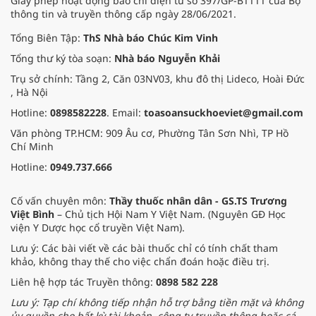
Giấy phép hoạt động báo chí điện tử số 397/GP-BTTTT của Bộ
thông tin và truyền thông cấp ngày 28/06/2021.
Tổng Biên Tập:
ThS Nhà báo Chúc Kim Vinh
Tổng thư ký tòa soạn:
Nhà báo Nguyễn Khải
Trụ sở chính: Tầng 2, Căn 03NV03, khu đô thị Lideco, Hoài Đức
, Hà Nội
Hotline:
0898582228
. Email:
toasoansuckhoeviet@gmail.com
Văn phòng TP.HCM: 909 Âu cơ, Phường Tân Sơn Nhì, TP Hồ
Chí Minh
Hotline:
0949.737.666
Cố vấn chuyên môn:
Thầy thuốc nhân dân - GS.TS Trương
Việt Bình
– Chủ tịch Hội Nam Y Việt Nam. (Nguyên GĐ Học
viện Y Dược học cổ truyền Việt Nam).
Lưu ý: Các bài viết về các bài thuốc chỉ có tính chất tham
khảo, không thay thế cho việc chẩn đoán hoặc điều trị.
Liên hệ hợp tác Truyền thông:
0898 582 228
Lưu ý: Tạp chí không tiếp nhận hỗ trợ bằng tiền mặt và không
ủy quyền cho bất kỳ tài khoản, công ty truyền thông hoặc cá