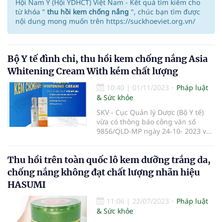
Hội Nam Y (Hội YDHCT) Việt Nam - Kết quả tìm kiếm cho
từ khóa "
thu hồi kem chống nắng
", chúc bạn tìm được
nội dung mong muốn trên https://suckhoeviet.org.vn/
Bộ Y tế đình chỉ, thu hồi kem chống nắng Asia
Whitening Cream With kém chất lượng
10:40
|
01/11/2023
Pháp luật
& Sức khỏe
SKV - Cục Quản lý Dược (Bộ Y tế)
vừa có thông báo công văn số
9856/QLD-MP ngày 24-10- 2023 về
việc đình chỉ lưu hành, thu hồi trên
toàn quốc lô sản phẩm kem chống
Thu hồi trên toàn quốc lô kem dưỡng trắng da,
nắng Asia Whitening Cream With
SPF 50+PA+++ không đạt chất
chống nắng không đạt chất lượng nhãn hiệu
lượng. Sản phẩm này của công ty
HASUMI
Cổ phần Công nghệ thảo dược
Green Asia sản xuất và Công ty
11:06
|
22/07/2023
Pháp luật
TNHH thương mại Thành Công
& Sức khỏe
chịu trách nhiệm phân phối sản