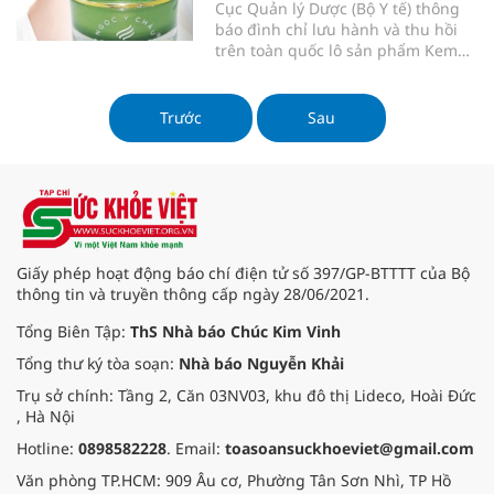
phẩm.
Cục Quản lý Dược (Bộ Y tế) thông
báo đình chỉ lưu hành và thu hồi
trên toàn quốc lô sản phẩm Kem
dưỡng trắng - Chống nắng (Nhãn
hàng HASUMI) do Công ty TNHH
mỹ phẩm Ngọc Ý Châu sản xuất. Lý
Trước
Sau
do là mẫu kiểm nghiệm không đạt
tiêu chuẩn chất lượng.
Giấy phép hoạt động báo chí điện tử số 397/GP-BTTTT của Bộ
thông tin và truyền thông cấp ngày 28/06/2021.
Tổng Biên Tập:
ThS Nhà báo Chúc Kim Vinh
Tổng thư ký tòa soạn:
Nhà báo Nguyễn Khải
Trụ sở chính: Tầng 2, Căn 03NV03, khu đô thị Lideco, Hoài Đức
, Hà Nội
Hotline:
0898582228
. Email:
toasoansuckhoeviet@gmail.com
Văn phòng TP.HCM: 909 Âu cơ, Phường Tân Sơn Nhì, TP Hồ