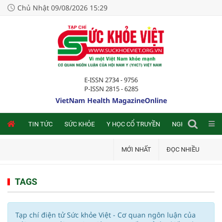
Chủ Nhật 09/08/2026 15:29
E-ISSN 2734 - 9756
P-ISSN 2815 - 6285
VietNam Health MagazineOnline
NLINE
TIN TỨC
SỨC KHỎE
Y HỌC CỔ TRUYỀN
NGHIÊN CỨU TRA
MỚI NHẤT
ĐỌC NHIỀU
TAGS
Tạp chí điện tử Sức khỏe Việt - Cơ quan ngôn luận của