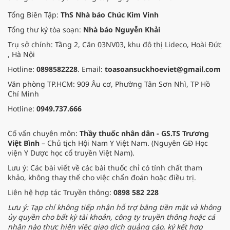
Tổng Biên Tập:
ThS Nhà báo Chúc Kim Vinh
Tổng thư ký tòa soạn:
Nhà báo Nguyễn Khải
Trụ sở chính: Tầng 2, Căn 03NV03, khu đô thị Lideco, Hoài Đức
, Hà Nội
Hotline:
0898582228
. Email:
toasoansuckhoeviet@gmail.com
Văn phòng TP.HCM: 909 Âu cơ, Phường Tân Sơn Nhì, TP Hồ
Chí Minh
Hotline:
0949.737.666
Cố vấn chuyên môn:
Thầy thuốc nhân dân - GS.TS Trương
Việt Bình
– Chủ tịch Hội Nam Y Việt Nam. (Nguyên GĐ Học
viện Y Dược học cổ truyền Việt Nam).
Lưu ý: Các bài viết về các bài thuốc chỉ có tính chất tham
khảo, không thay thế cho việc chẩn đoán hoặc điều trị.
Liên hệ hợp tác Truyền thông:
0898 582 228
Lưu ý: Tạp chí không tiếp nhận hỗ trợ bằng tiền mặt và không
ủy quyền cho bất kỳ tài khoản, công ty truyền thông hoặc cá
nhân nào thực hiện việc giao dịch quảng cáo, ký kết hợp