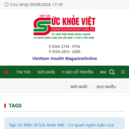
Chủ Nhật 09/08/2026 17:19
E-ISSN 2734 - 9756
P-ISSN 2815 - 6285
VietNam Health MagazineOnline
NLINE
TIN TỨC
SỨC KHỎE
Y HỌC CỔ TRUYỀN
NGHIÊN CỨU TRA
MỚI NHẤT
ĐỌC NHIỀU
TAGS
Tạp chí điện tử Sức khỏe Việt - Cơ quan ngôn luận của