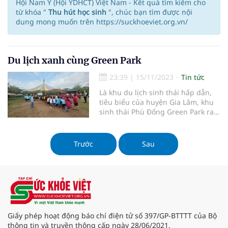
Hội Nam Y (Hội YDHCT) Việt Nam - Kết quả tìm kiếm cho
từ khóa "
Thu hút học sinh
", chúc bạn tìm được nội
dung mong muốn trên https://suckhoeviet.org.vn/
Du lịch xanh cùng Green Park
23:39
|
15/11/2023
Tin tức
Là khu du lịch sinh thái hấp dẫn,
tiêu biểu của huyện Gia Lâm, khu
sinh thái Phù Đổng Green Park ra
đời trên khuôn viên 15,6ha với
không gian thoáng đãng, trong
lành, bao phủ bởi hệ thống cây
Trước
Sau
xanh đến 90% diện tích. Mô hình
này đã được UBND TP. Hà Nội côn
Giấy phép hoạt động báo chí điện tử số 397/GP-BTTTT của Bộ
thông tin và truyền thông cấp ngày 28/06/2021.