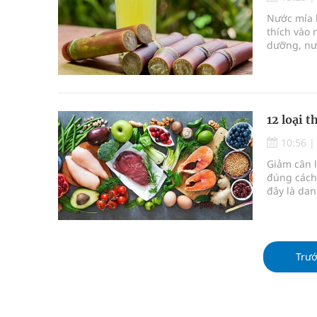
Quảng Trị: Phát huy vai trò của chính quyền địa 
Nước mía l
thích vào 
bảo vệ sức khỏe Nhân dân
dưỡng, nướ
ích cho sứ
Không chỉ cắt tóc, Đông Tây Barbershop dành ng
có thể gâ
Bệnh viện không được thu thêm tiền của người b
12 loại 
cầu
10:56
Giảm cân 
Ung thư thận: Nguy hiểm vì tiến triển quá âm th
đúng cách
đây là dan
Vương Thành Công: Khi việc học bắt đầu từ trải 
đánh giá c
Trư