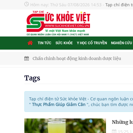
Hôm nay:
Thứ Sáu 07/08/2026 14:53
-
Tạp chí điện 
TIN TỨC
SỨC KHỎE
Y HỌC CỔ TRUYỀN
NGHIÊN CỨU
Chấn chỉnh hoạt động kinh doanh dược liệu
Súp lơ xanh mang đến hy vọng mới trong phòng 
Tags
Tác Dụng Chống Kết Tập Tiểu Cầu Và Chống Đông
Quan Bằng Chứng Dược Lý Và Cơ Chế Phân Tử
Tạp chí điện tử Sức khỏe Việt - Cơ quan ngôn luận 
"
Thực Phẩm Giúp Giảm Cân
", chúc bạn tìm được n
Xây dựng bản đồ mạng lưới cấp cứu ngoại viện t
Những lư
"Nền kinh tế bạc" có thể trở thành động lực tăn
15:25