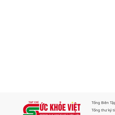
Tổng Biên Tậ
Tổng thư ký t