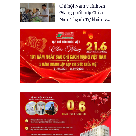
tặng quà cho 150 người
Chi hội Nam y tỉnh An
dân tại xã Tân Tập
Giang phối hợp Chùa
Nam Thạnh Tự khám và
cấp thuốc miễn phí cho
nhân dân