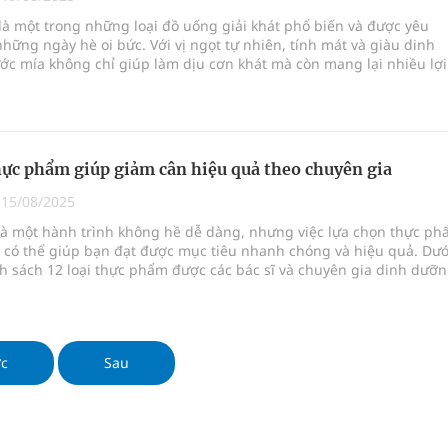
phương hai cấp trong quản lý hoạt động nha khoa,
à một trong những loại đồ uống giải khát phổ biến và được yêu
những ngày hè oi bức. Với vị ngọt tự nhiên, tính mát và giàu dinh
c mía không chỉ giúp làm dịu cơn khát mà còn mang lại nhiều lợi
c khỏe. Tuy nhiên, nếu sử dụng không đúng cách, loại đồ uống nà
uồn lực cho môi trường và cộng đồng
y ra những tác động không mong muốn.
ệnh bảo hiểm y tế nếu không đăng ký khám theo yêu
thực phẩm giúp giảm cân hiệu quả theo chuyên gia
|
15/08/2025
là một hành trình không hề dễ dàng, nhưng việc lựa chọn thực p
ầm
 có thể giúp bạn đạt được mục tiêu nhanh chóng và hiệu quả. Dướ
h sách 12 loại thực phẩm được các bác sĩ và chuyên gia dinh dưỡ
nghiệm thực tế
ao, giúp hỗ trợ quá trình giảm cân một cách tự nhiên và lành mạn
ớc
Sau