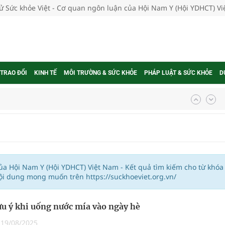
tử Sức khỏe Việt - Cơ quan ngôn luận của Hội Nam Y (Hội YDHCT) V
 TRAO ĐỔI
KINH TẾ
MÔI TRƯỜNG & SỨC KHỎE
PHÁP LUẬT & SỨC KHỎE
D
ngừa ung thư
 Máu Của Các Loài Nhân Sâm (Panax Spp.): Tổng
của Hội Nam Y (Hội YDHCT) Việt Nam - Kết quả tìm kiếm cho từ khóa
ội dung mong muốn trên https://suckhoeviet.org.vn/
oàn quốc
u ý khi uống nước mía vào ngày hè
g trưởng mới của Việt Nam
|
19/08/2025