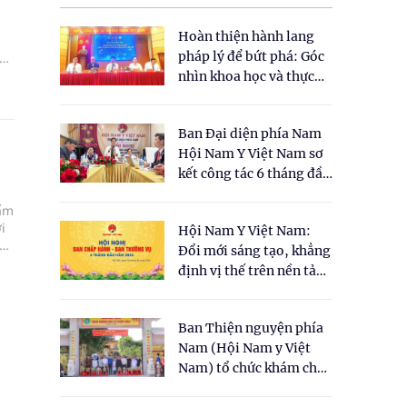
Hoàn thiện hành lang
pháp lý để bứt phá: Góc
y
nhìn khoa học và thực
tiễn tại Tọa đàm " Đề
xuất một số nội dung
Ban Đại diện phía Nam
cho Luật Y dược cổ
Hội Nam Y Việt Nam sơ
truyền Việt Nam"
kết công tác 6 tháng đầu
năm 2026
hẩm
i
Hội Nam Y Việt Nam:
ng
Đổi mới sáng tạo, khẳng
h.
định vị thế trên nền tảng
y học cổ truyền và khoa
học hiện đại
Ban Thiện nguyện phía
Nam (Hội Nam y Việt
Nam) tổ chức khám chữa
bệnh y học cổ truyền và