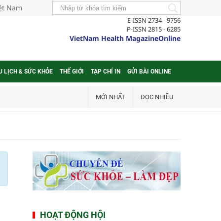
iệt Nam
E-ISSN 2734 - 9756
P-ISSN 2815 - 6285
VietNam Health MagazineOnline
U LỊCH & SỨC KHỎE
THẾ GIỚI
TẠP CHÍ IN
GỬI BÀI ONLINE
MỚI NHẤT
ĐỌC NHIỀU
HOẠT ĐỘNG HỘI