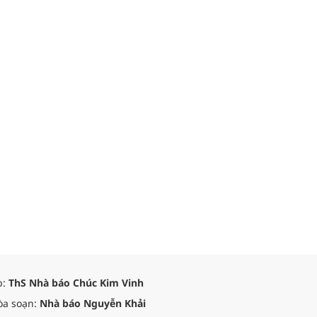
p:
ThS Nhà báo Chúc Kim Vinh
òa soạn:
Nhà báo Nguyễn Khải