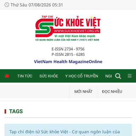
Thứ Sáu 07/08/2026 05:31
E-ISSN 2734 - 9756
P-ISSN 2815 - 6285
VietNam Health MagazineOnline
NLINE
TIN TỨC
SỨC KHỎE
Y HỌC CỔ TRUYỀN
NGHIÊN CỨU TRA
MỚI NHẤT
ĐỌC NHIỀU
TAGS
Tạp chí điện tử Sức khỏe Việt - Cơ quan ngôn luận của