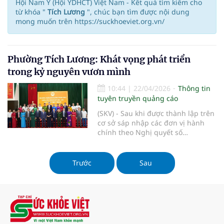
Hội Nam Y (Hội YDHCT) Việt Nam - Kết quả tìm kiếm cho
từ khóa "
Tích Lương
", chúc bạn tìm được nội dung
mong muốn trên https://suckhoeviet.org.vn/
Phường Tích Lương: Khát vọng phát triển
trong kỷ nguyên vươn mình
10:44
|
22/04/2026
Thông tin
tuyên truyền quảng cáo
(SKV) - Sau khi được thành lập trên
cơ sở sáp nhập các đơn vị hành
chính theo Nghị quyết số
1683/2025/UBTVQH15 ngày
16/6/2025, phường Tích Lương
đang từng bước khẳng định diện
Trước
Sau
mạo mới của một đô thị trẻ, năng
động và giàu tiềm năng phát triển.