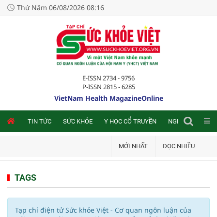
Thứ Năm 06/08/2026 08:16
E-ISSN 2734 - 9756
P-ISSN 2815 - 6285
VietNam Health MagazineOnline
NLINE
TIN TỨC
SỨC KHỎE
Y HỌC CỔ TRUYỀN
NGHIÊN CỨU TRA
MỚI NHẤT
ĐỌC NHIỀU
TAGS
Tạp chí điện tử Sức khỏe Việt - Cơ quan ngôn luận của