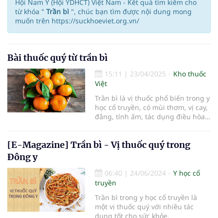
Hội Nam Y (Hội YDHCT) Việt Nam - Kết quả tìm kiếm cho
từ khóa "
Trần bì
", chúc bạn tìm được nội dung mong
muốn trên https://suckhoeviet.org.vn/
Bài thuốc quý từ trần bì
15:11
|
23/04/2025
Kho thuốc
Việt
Trần bì là vị thuốc phổ biến trong y
học cổ truyền, có mùi thơm, vị cay,
đắng, tính ấm, tác dụng điều hòa
khí huyết, tiêu đờm, kiện tỳ.
[E-Magazine] Trần bì - Vị thuốc quý trong
Đông y
06:40
|
24/06/2024
Y học cổ
truyền
Trần bì trong y học cổ truyền là
một vị thuốc quý với nhiều tác
dụng tốt cho sức khỏe.