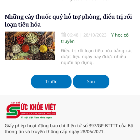
Những cây thuốc quý hỗ trợ phòng, điều trị rối
loạn tiêu hóa
06:48
|
28/10/2023
Y học cổ
truyền
Điều trị rối loạn tiêu hóa bằng các
dược liệu ngày nay được nhiều
người áp dụng.
Trước
Sau
Giấy phép hoạt động báo chí điện tử số 397/GP-BTTTT của Bộ
thông tin và truyền thông cấp ngày 28/06/2021.