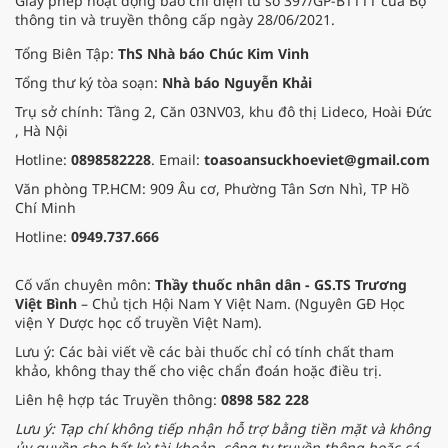
Giấy phép hoạt động báo chí điện tử số 397/GP-BTTTT của Bộ
thông tin và truyền thông cấp ngày 28/06/2021.
Tổng Biên Tập:
ThS Nhà báo Chúc Kim Vinh
Tổng thư ký tòa soạn:
Nhà báo Nguyễn Khải
Trụ sở chính: Tầng 2, Căn 03NV03, khu đô thị Lideco, Hoài Đức
, Hà Nội
Hotline:
0898582228
. Email:
toasoansuckhoeviet@gmail.com
Văn phòng TP.HCM: 909 Âu cơ, Phường Tân Sơn Nhì, TP Hồ
Chí Minh
Hotline:
0949.737.666
Cố vấn chuyên môn:
Thầy thuốc nhân dân - GS.TS Trương
Việt Bình
– Chủ tịch Hội Nam Y Việt Nam. (Nguyên GĐ Học
viện Y Dược học cổ truyền Việt Nam).
Lưu ý: Các bài viết về các bài thuốc chỉ có tính chất tham
khảo, không thay thế cho việc chẩn đoán hoặc điều trị.
Liên hệ hợp tác Truyền thông:
0898 582 228
Lưu ý: Tạp chí không tiếp nhận hỗ trợ bằng tiền mặt và không
ủy quyền cho bất kỳ tài khoản, công ty truyền thông hoặc cá