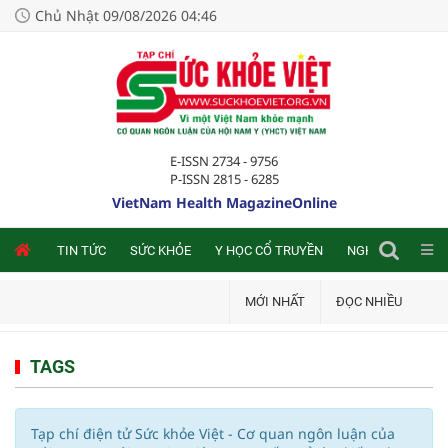
Chủ Nhật 09/08/2026 04:46
E-ISSN 2734 - 9756
P-ISSN 2815 - 6285
VietNam Health MagazineOnline
NLINE
TIN TỨC
SỨC KHỎE
Y HỌC CỔ TRUYỀN
NGHIÊN CỨU TRA
MỚI NHẤT
ĐỌC NHIỀU
TAGS
Tạp chí điện tử Sức khỏe Việt - Cơ quan ngôn luận của