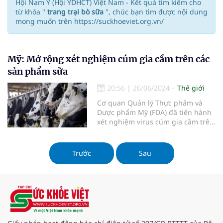
Hội Nam Y (Hội YDHCT) Việt Nam - Kết quả tìm kiếm cho
từ khóa "
trang trại bò sữa
", chúc bạn tìm được nội dung
mong muốn trên https://suckhoeviet.org.vn/
Mỹ: Mở rộng xét nghiệm cúm gia cầm trên các
sản phẩm sữa
20:56
|
26/06/2024
Thế giới
Cơ quan Quản lý Thực phẩm và
Dược phẩm Mỹ (FDA) đã tiến hành
xét nghiệm virus cúm gia cầm trên
nhiều sản phẩm sữa do tình hình
dịch bệnh lây lan...
Trước
Sau