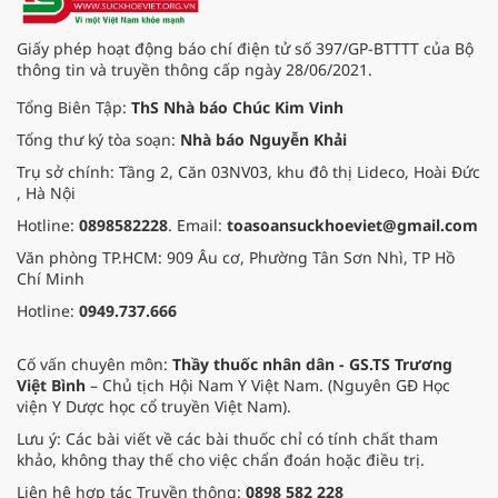
Giấy phép hoạt động báo chí điện tử số 397/GP-BTTTT của Bộ
thông tin và truyền thông cấp ngày 28/06/2021.
Tổng Biên Tập:
ThS Nhà báo Chúc Kim Vinh
Tổng thư ký tòa soạn:
Nhà báo Nguyễn Khải
Trụ sở chính: Tầng 2, Căn 03NV03, khu đô thị Lideco, Hoài Đức
, Hà Nội
Hotline:
0898582228
. Email:
toasoansuckhoeviet@gmail.com
Văn phòng TP.HCM: 909 Âu cơ, Phường Tân Sơn Nhì, TP Hồ
Chí Minh
Hotline:
0949.737.666
Cố vấn chuyên môn:
Thầy thuốc nhân dân - GS.TS Trương
Việt Bình
– Chủ tịch Hội Nam Y Việt Nam. (Nguyên GĐ Học
viện Y Dược học cổ truyền Việt Nam).
Lưu ý: Các bài viết về các bài thuốc chỉ có tính chất tham
khảo, không thay thế cho việc chẩn đoán hoặc điều trị.
Liên hệ hợp tác Truyền thông:
0898 582 228