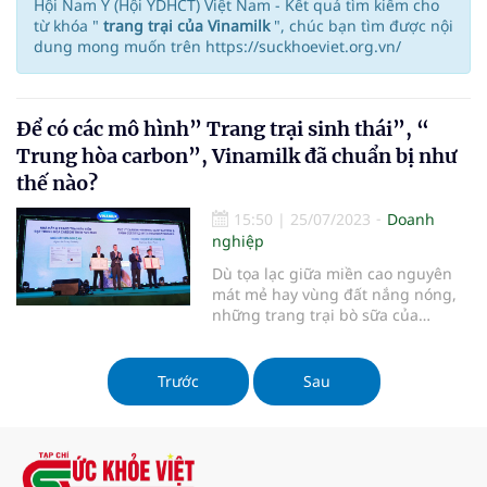
Hội Nam Y (Hội YDHCT) Việt Nam - Kết quả tìm kiếm cho
từ khóa "
trang trại của Vinamilk
", chúc bạn tìm được nội
dung mong muốn trên https://suckhoeviet.org.vn/
Để có các mô hình” Trang trại sinh thái”, “
Trung hòa carbon”, Vinamilk đã chuẩn bị như
thế nào?
15:50
|
25/07/2023
Doanh
nghiệp
Dù tọa lạc giữa miền cao nguyên
mát mẻ hay vùng đất nắng nóng,
những trang trại bò sữa của
Vinamilk vẫn nổi bật với màu xanh
bạt ngàn. Mỗi trang trại của doanh
nghiệp sữa tỷ đô này thực sự là
Trước
Sau
một “công trình xanh”.