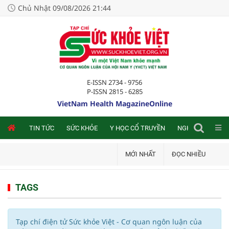
Chủ Nhật 09/08/2026 21:44
E-ISSN 2734 - 9756
P-ISSN 2815 - 6285
VietNam Health MagazineOnline
NLINE
TIN TỨC
SỨC KHỎE
Y HỌC CỔ TRUYỀN
NGHIÊN CỨU TRA
MỚI NHẤT
ĐỌC NHIỀU
TAGS
Tạp chí điện tử Sức khỏe Việt - Cơ quan ngôn luận của