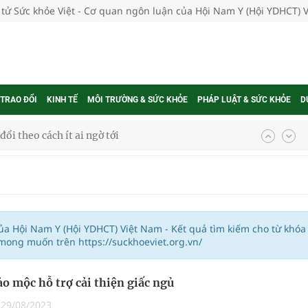
 tử Sức khỏe Việt - Cơ quan ngôn luận của Hội Nam Y (Hội YDHCT) 
 TRAO ĐỔI
KINH TẾ
MÔI TRƯỜNG & SỨC KHỎE
PHÁP LUẬT & SỨC KHỎE
D
ổi theo cách ít ai ngờ tới
hát triển gắn với chuyển đổi số
ờng Phú Thạnh
hìn phụ nữ mỗi năm
của Hội Nam Y (Hội YDHCT) Việt Nam - Kết quả tìm kiếm cho từ khóa
mong muốn trên https://suckhoeviet.org.vn/
hảo mộc hỗ trợ cải thiện giấc ngủ
ợng thuốc
|
29/08/2023