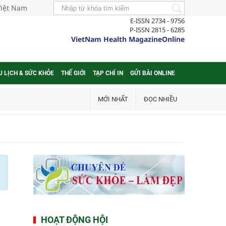
Việt Nam
E-ISSN 2734 - 9756
P-ISSN 2815 - 6285
VietNam Health MagazineOnline
U LỊCH & SỨC KHỎE
THẾ GIỚI
TẠP CHÍ IN
GỬI BÀI ONLINE
MỚI NHẤT
ĐỌC NHIỀU
HOẠT ĐỘNG HỘI