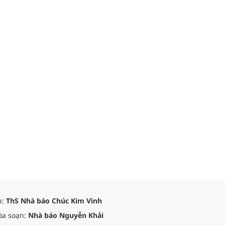
p:
ThS Nhà báo Chúc Kim Vinh
òa soạn:
Nhà báo Nguyễn Khải