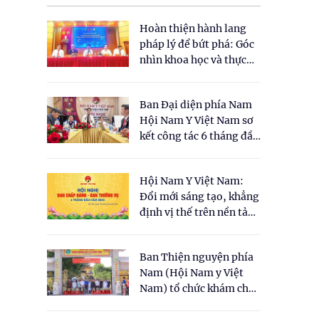
Hoàn thiện hành lang
pháp lý để bứt phá: Góc
nhìn khoa học và thực
tiễn tại Tọa đàm " Đề
xuất một số nội dung
Ban Đại diện phía Nam
cho Luật Y dược cổ
Hội Nam Y Việt Nam sơ
truyền Việt Nam"
kết công tác 6 tháng đầu
năm 2026
Hội Nam Y Việt Nam:
Đổi mới sáng tạo, khẳng
định vị thế trên nền tảng
y học cổ truyền và khoa
học hiện đại
Ban Thiện nguyện phía
Nam (Hội Nam y Việt
Nam) tổ chức khám chữa
bệnh y học cổ truyền và