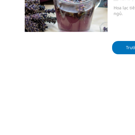
Cách âm nhạc trị liệu được “đo ni đóng giày”
Hoa lạc ti
ngủ.
Dự báo thời tiết ngày 08/8/2026: Bắc Bộ nắng nón
Đắk Lắk: Đẩy nhanh tiến độ khám sức khỏe định 
Đề xuất cơ chế thu hút nhân lực, nâng cao chất lư
Trư