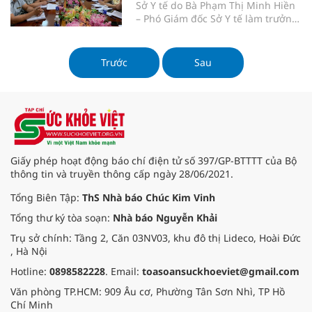
Sở Y tế do Bà Phạm Thị Minh Hiền
ban MTTQ Việt Nam tỉnh, Văn
– Phó Giám đốc Sở Y tế làm trưởng
phòng Tỉnh ủy và các sở, ngành
đoàn đã đến thăm và làm việc với
liên quan.
Trung tâm Bảo trợ xã hội và Trẻ em
để nắm tình hình, giải quyết
Trước
Sau
những khó khăn vướng mắc sau
khi sáp nhập với Sở Y tế. Tham dự
buổi làm việc có lãnh đạo, đại diện
phòng Bảo trợ xã hội thuộc Sở Y tế;
Ban Giám đốc, trưởng, phó các
phòng thuộc Trung tâm.
Giấy phép hoạt động báo chí điện tử số 397/GP-BTTTT của Bộ
thông tin và truyền thông cấp ngày 28/06/2021.
Tổng Biên Tập:
ThS Nhà báo Chúc Kim Vinh
Tổng thư ký tòa soạn:
Nhà báo Nguyễn Khải
Trụ sở chính: Tầng 2, Căn 03NV03, khu đô thị Lideco, Hoài Đức
, Hà Nội
Hotline:
0898582228
. Email:
toasoansuckhoeviet@gmail.com
Văn phòng TP.HCM: 909 Âu cơ, Phường Tân Sơn Nhì, TP Hồ
Chí Minh