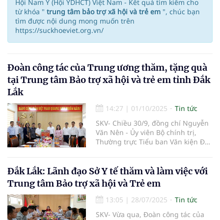
Hội Nam Y (Hội YDHCT) Việt Nam - Kết quả tìm kiếm cho
từ khóa "
trung tâm bảo trợ xã hội và trẻ em
", chúc bạn
tìm được nội dung mong muốn trên
https://suckhoeviet.org.vn/
Đoàn công tác của Trung ương thăm, tặng quà
tại Trung tâm Bảo trợ xã hội và trẻ em tỉnh Đắk
Lắk
14:27
|
01/10/2025
Tin tức
SKV- Chiều 30/9, đồng chí Nguyễn
Văn Nên - Ủy viên Bộ chính trị,
Thường trực Tiểu ban Văn kiện Đại
hội XIV của Đảng cùng đoàn công
tác đã đến thăm, tặng quà tại
Trung tâm Bảo trợ xã hội và trẻ em
Đắk Lắk: Lãnh đạo Sở Y tế thăm và làm việc với
tỉnh Đắk Lắk. Cùng tham gia đoàn
Trung tâm Bảo trợ xã hội và Trẻ em
công tác, về lãnh đạo tỉnh có đồng
chí Cao Thị Hòa An - Phó Bí thư
13:05
|
28/07/2025
Tin tức
Thường trực Tỉnh ủy, Chủ tịch
SKV- Vừa qua, Đoàn công tác của
HĐND tỉnh; đại diện lãnh đạo Ủy