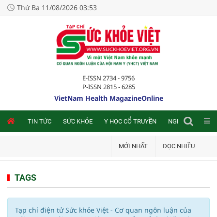
Thứ Ba 11/08/2026 03:53
E-ISSN 2734 - 9756
P-ISSN 2815 - 6285
VietNam Health MagazineOnline
NLINE
TIN TỨC
SỨC KHỎE
Y HỌC CỔ TRUYỀN
NGHIÊN CỨU TRA
MỚI NHẤT
ĐỌC NHIỀU
TAGS
Tạp chí điện tử Sức khỏe Việt - Cơ quan ngôn luận của