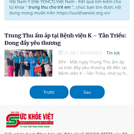
Hội Nam Y (Hội YDHCT) Việt Nam - Kết quả tìm kiếm cho
từ khóa "
trung thu cho trẻ em
", chúc bạn tìm được nội
dung mong muốn trên https://suckhoeviet.org.vn/
Trung Thu ấm áp tại Bệnh viện K – Tân Triều:
Đong đầy yêu thương
21:38
|
03/10/2023
Tin tức
SKV - Một ngày Trung Thu ấm áp
và tràn đầy yêu thương đã đến tại
Bệnh viện K – Tân Triều, nhờ sự hỗ
trợ của Hội Thiện Nguyện 1979 Việt
Nam và những tấm lòng nhân ái.
Ngày 30-9-2023 Hội đã trao tặng
Trước
Sau
112 suất quà trung thu cho các bé
bệnh nhân ung thư đã tạ