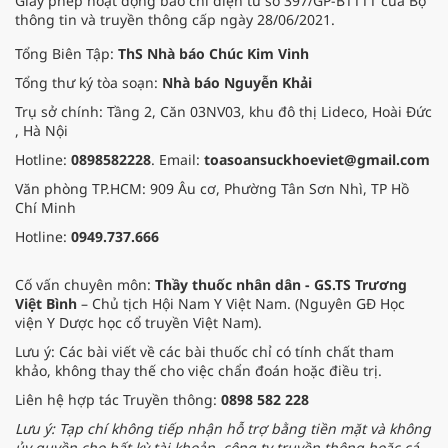
Giấy phép hoạt động báo chí điện tử số 397/GP-BTTTT của Bộ
thông tin và truyền thông cấp ngày 28/06/2021.
Tổng Biên Tập:
ThS Nhà báo Chúc Kim Vinh
Tổng thư ký tòa soạn:
Nhà báo Nguyễn Khải
Trụ sở chính: Tầng 2, Căn 03NV03, khu đô thị Lideco, Hoài Đức
, Hà Nội
Hotline:
0898582228
. Email:
toasoansuckhoeviet@gmail.com
Văn phòng TP.HCM: 909 Âu cơ, Phường Tân Sơn Nhì, TP Hồ
Chí Minh
Hotline:
0949.737.666
Cố vấn chuyên môn:
Thầy thuốc nhân dân - GS.TS Trương
Việt Bình
– Chủ tịch Hội Nam Y Việt Nam. (Nguyên GĐ Học
viện Y Dược học cổ truyền Việt Nam).
Lưu ý: Các bài viết về các bài thuốc chỉ có tính chất tham
khảo, không thay thế cho việc chẩn đoán hoặc điều trị.
Liên hệ hợp tác Truyền thông:
0898 582 228
Lưu ý: Tạp chí không tiếp nhận hỗ trợ bằng tiền mặt và không
ủy quyền cho bất kỳ tài khoản, công ty truyền thông hoặc cá