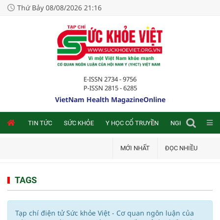
Thứ Bảy 08/08/2026 21:16
E-ISSN 2734 - 9756
P-ISSN 2815 - 6285
VietNam Health MagazineOnline
NLINE
TIN TỨC
SỨC KHỎE
Y HỌC CỔ TRUYỀN
NGHIÊN CỨU TRA
MỚI NHẤT
ĐỌC NHIỀU
TAGS
Tạp chí điện tử Sức khỏe Việt - Cơ quan ngôn luận của