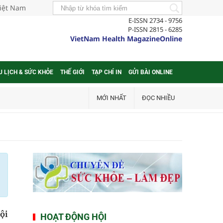
Việt Nam
E-ISSN 2734 - 9756
P-ISSN 2815 - 6285
VietNam Health MagazineOnline
U LỊCH & SỨC KHỎE
THẾ GIỚI
TẠP CHÍ IN
GỬI BÀI ONLINE
MỚI NHẤT
ĐỌC NHIỀU
ội
HOẠT ĐỘNG HỘI