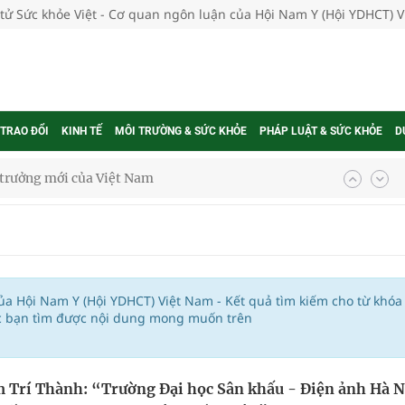
 tử Sức khỏe Việt - Cơ quan ngôn luận của Hội Nam Y (Hội YDHCT) 
 TRAO ĐỔI
KINH TẾ
MÔI TRƯỜNG & SỨC KHỎE
PHÁP LUẬT & SỨC KHỎE
D
g trưởng mới của Việt Nam
phương hai cấp trong quản lý hoạt động nha khoa,
uồn lực cho môi trường và cộng đồng
của Hội Nam Y (Hội YDHCT) Việt Nam - Kết quả tìm kiếm cho từ khóa
úc bạn tìm được nội dung mong muốn trên
ệnh bảo hiểm y tế nếu không đăng ký khám theo yêu
 Trí Thành: “Trường Đại học Sân khấu - Điện ảnh Hà N