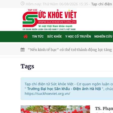
Hôm nay:
Thứ Năm 06/08/2026 15:35
-
Tạp chí điện
TIN TỨC
SỨC KHỎE
Y HỌC CỔ TRUYỀN
NGHIÊN CỨU
"Nền kinh tế bạc" có thể trở thành động lực tăn
Quảng Trị: Phát huy vai trò của chính quyền địa 
Tags
bảo vệ sức khỏe Nhân dân
Không chỉ cắt tóc, Đông Tây Barbershop dành ng
Tạp chí điện tử Sức khỏe Việt - Cơ quan ngôn luận 
"
Trường Đại học Sân khấu - Điện ảnh Hà Nội
", ch
https://suckhoeviet.org.vn/
Bệnh viện không được thu thêm tiền của người b
cầu
TS. Phạm