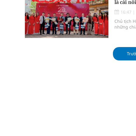
là cái n
Ung thư thận: Nguy hiểm vì tiến triển quá âm th
16:47
Nhiều chuỗi hoạt động lớn được diễn ra tại Lễ hộ
Chủ tịch H
những chia
Tiếp tục rà soát, triển khai các nhiệm vụ trong lĩ
Lâm Đồng: Quyết tâm đưa sân bay Liên Khương trở
Trư
Pháp luật – Sức khỏe – Doanh nghiệp: Tìm giải 
mại
Xây dựng bản đồ mạng lưới cấp cứu ngoại viện t