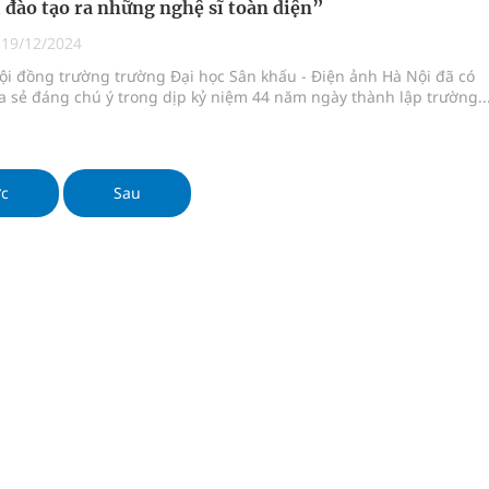
ôi đào tạo ra những nghệ sĩ toàn diện”
ầm
|
19/12/2024
i sầu riêng 2026
ội đồng trường trường Đại học Sân khấu - Điện ảnh Hà Nội đã có
 sẻ đáng chú ý trong dịp kỷ niệm 44 năm ngày thành lập trường..
nh vực cấp cứu, điều trị đột quỵ
 lại khai thác vào ngày 19/8
ớc
Sau
pháp tăng cường chống hàng giả và gian lận thương
oàn quốc