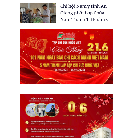
tặng quà cho 150 người
Chi hội Nam y tỉnh An
dân tại xã Tân Tập
Giang phối hợp Chùa
Nam Thạnh Tự khám và
cấp thuốc miễn phí cho
nhân dân