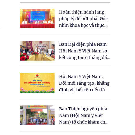
Hoàn thiện hành lang
pháp lý để bứt phá: Góc
nhìn khoa học và thực
.
tiễn tại Tọa đàm " Đề
xuất một số nội dung
Ban Đại diện phía Nam
cho Luật Y dược cổ
Hội Nam Y Việt Nam sơ
truyền Việt Nam"
kết công tác 6 tháng đầu
năm 2026
Hội Nam Y Việt Nam:
Đổi mới sáng tạo, khẳng
định vị thế trên nền tảng
y học cổ truyền và khoa
học hiện đại
Ban Thiện nguyện phía
Nam (Hội Nam y Việt
Nam) tổ chức khám chữa
bệnh y học cổ truyền và