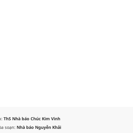
p:
ThS Nhà báo Chúc Kim Vinh
òa soạn:
Nhà báo Nguyễn Khải