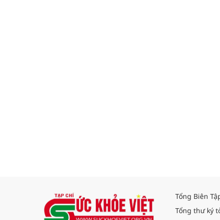
Tổng Biên Tậ
Tổng thư ký t