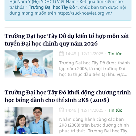
Hội Nam Y (Hội YDHCT) Việt Nam - Kết quả tìm kiếm cho
từ khóa "
Trường Đại học Tây Đô
", chúc bạn tìm được nội
dung mong muốn trên https://suckhoeviet.org.vn/
Trường Đại học Tây Đô dự kiến tổ hợp môn xét
tuyển Đại học chính quy năm 2026
14:48
|
12/11/2025
Tin tức
Trường Đại học Tây Đô được thành
lập năm 2006, là một trường Đại
học tư thục đầu tiên tại khu vực
Đồng bằng Sông Cửu Long.
Trường Đại học Tây Đô khởi động chương trình
học bổng dành cho thí sinh 2K8 (2008)
14:46
|
12/11/2025
Tin tức
Nhằm đồng hành cùng các bạn
2K8 (2008) trên bước đường chinh
phục tri thức, Trường Đại học Tây