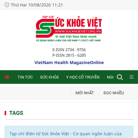
Thứ Hai 10/08/2026 11:21
E-ISSN 2734 - 9756
P-ISSN 2815 - 6285
VietNam Health MagazineOnline
NLINE
TIN TỨC
SỨC KHỎE
Y HỌC CỔ TRUYỀN
NGHIÊN CỨU TRA
MỚI NHẤT
ĐỌC NHIỀU
TAGS
Tạp chí điện tử Sức khỏe Việt - Cơ quan ngôn luận của