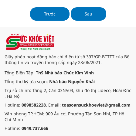
Đô khởi động chương trình học
bổng dành cho các bạn thí sinh
trong đợt tuyển sinh năm 2026 –
Trước
Sau
một trong những chính sách hỗ trợ
đặc biệt trong mùa tuyển sinh năm
Giấy phép hoạt động báo chí điện tử số 397/GP-BTTTT của Bộ
thông tin và truyền thông cấp ngày 28/06/2021.
Tổng Biên Tập:
ThS Nhà báo Chúc Kim Vinh
Tổng thư ký tòa soạn:
Nhà báo Nguyễn Khải
Trụ sở chính: Tầng 2, Căn 03NV03, khu đô thị Lideco, Hoài Đức
, Hà Nội
Hotline:
0898582228
. Email:
toasoansuckhoeviet@gmail.com
Văn phòng TP.HCM: 909 Âu cơ, Phường Tân Sơn Nhì, TP Hồ
Chí Minh
Hotline:
0949.737.666