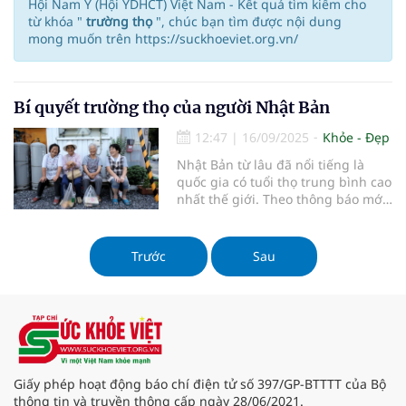
Hội Nam Y (Hội YDHCT) Việt Nam - Kết quả tìm kiếm cho
từ khóa "
trường thọ
", chúc bạn tìm được nội dung
mong muốn trên https://suckhoeviet.org.vn/
Bí quyết trường thọ của người Nhật Bản
12:47
|
16/09/2025
Khỏe - Đẹp
Nhật Bản từ lâu đã nổi tiếng là
quốc gia có tuổi thọ trung bình cao
nhất thế giới. Theo thông báo mới
nhất từ Bộ Y tế Nhật Bản vào tháng
9/2023, số người trên 100 tuổi ở
nước này đã đạt con số kỷ lục
Trước
Sau
99.763 người. Điều này phản ánh
sự gia tăng liên tục trong 55 năm
qua và khẳng định vị thế của Nhật
Bản như một quốc gia "trường
thọ". Vậy đâu là bí quyết giúp
người Nhật sống lâu và khỏe
mạnh?
Giấy phép hoạt động báo chí điện tử số 397/GP-BTTTT của Bộ
thông tin và truyền thông cấp ngày 28/06/2021.