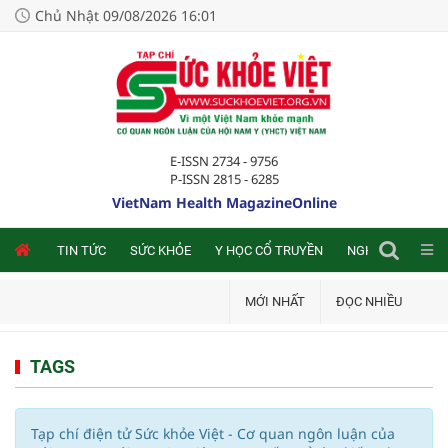
Chủ Nhật 09/08/2026 16:01
E-ISSN 2734 - 9756
P-ISSN 2815 - 6285
VietNam Health MagazineOnline
NLINE
TIN TỨC
SỨC KHỎE
Y HỌC CỔ TRUYỀN
NGHIÊN CỨU TRA
MỚI NHẤT
ĐỌC NHIỀU
TAGS
Tạp chí điện tử Sức khỏe Việt - Cơ quan ngôn luận của