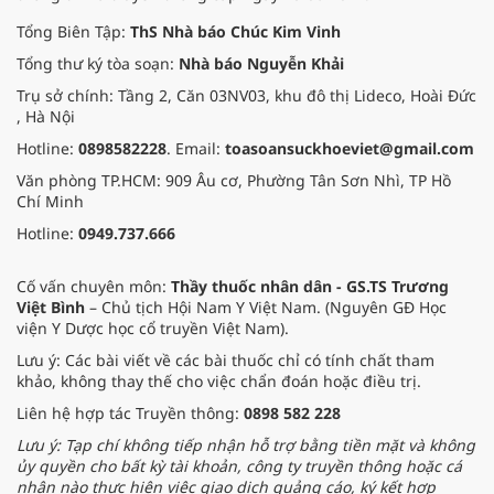
Tổng Biên Tập:
ThS Nhà báo Chúc Kim Vinh
Tổng thư ký tòa soạn:
Nhà báo Nguyễn Khải
Trụ sở chính: Tầng 2, Căn 03NV03, khu đô thị Lideco, Hoài Đức
, Hà Nội
Hotline:
0898582228
. Email:
toasoansuckhoeviet@gmail.com
Văn phòng TP.HCM: 909 Âu cơ, Phường Tân Sơn Nhì, TP Hồ
Chí Minh
Hotline:
0949.737.666
Cố vấn chuyên môn:
Thầy thuốc nhân dân - GS.TS Trương
Việt Bình
– Chủ tịch Hội Nam Y Việt Nam. (Nguyên GĐ Học
viện Y Dược học cổ truyền Việt Nam).
Lưu ý: Các bài viết về các bài thuốc chỉ có tính chất tham
khảo, không thay thế cho việc chẩn đoán hoặc điều trị.
Liên hệ hợp tác Truyền thông:
0898 582 228
Lưu ý: Tạp chí không tiếp nhận hỗ trợ bằng tiền mặt và không
ủy quyền cho bất kỳ tài khoản, công ty truyền thông hoặc cá
nhân nào thực hiện việc giao dịch quảng cáo, ký kết hợp