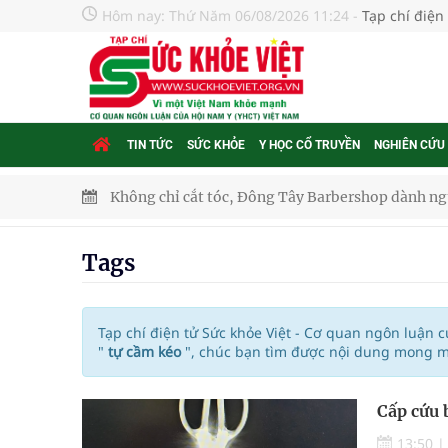
Hôm nay:
Thứ Năm 06/08/2026 11:24
-
Tạp chí điện
TIN TỨC
SỨC KHỎE
Y HỌC CỔ TRUYỀN
NGHIÊN CỨU
Không chỉ cắt tóc, Đông Tây Barbershop dành ng
Bệnh viện không được thu thêm tiền của người b
Tags
cầu
Ung thư thận: Nguy hiểm vì tiến triển quá âm th
Tạp chí điện tử Sức khỏe Việt - Cơ quan ngôn luận 
"
tự cầm kéo
", chúc bạn tìm được nội dung mong mu
Nhiều chuỗi hoạt động lớn được diễn ra tại Lễ hộ
Cấp cứu 
Tiếp tục rà soát, triển khai các nhiệm vụ trong lĩ
13:50