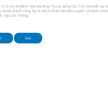
 lại khai thác vào ngày 19/8
 21-2, tin từ Bệnh viện Đa khoa Trung ương Cần Thơ cho biết các 
u thuật thành công lấy dị vật là chiếc kéo đâm xuyên cổ bệnh nhâ
pháp tăng cường chống hàng giả và gian lận thương
ổi, ngụ Sóc Trăng).
g ương cơ sở 2 đón hơn 500 lượt khám
ớc
Sau
ông rải rác.
phương hai cấp trong quản lý hoạt động nha khoa,