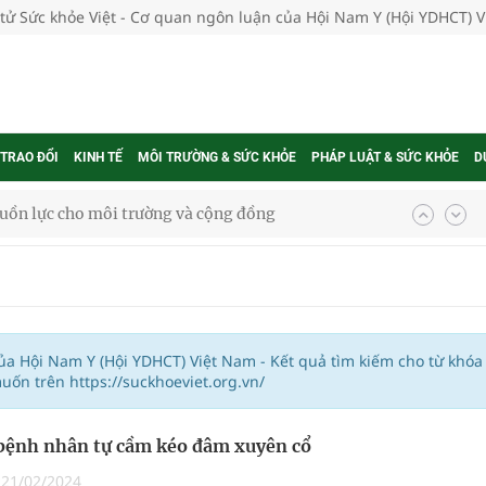
 tử Sức khỏe Việt - Cơ quan ngôn luận của Hội Nam Y (Hội YDHCT) 
 TRAO ĐỔI
KINH TẾ
MÔI TRƯỜNG & SỨC KHỎE
PHÁP LUẬT & SỨC KHỎE
D
uồn lực cho môi trường và cộng đồng
ệnh bảo hiểm y tế nếu không đăng ký khám theo yêu
ầm
của Hội Nam Y (Hội YDHCT) Việt Nam - Kết quả tìm kiếm cho từ khóa
ốn trên https://suckhoeviet.org.vn/
i sầu riêng 2026
bệnh nhân tự cầm kéo đâm xuyên cổ
nh vực cấp cứu, điều trị đột quỵ
|
21/02/2024