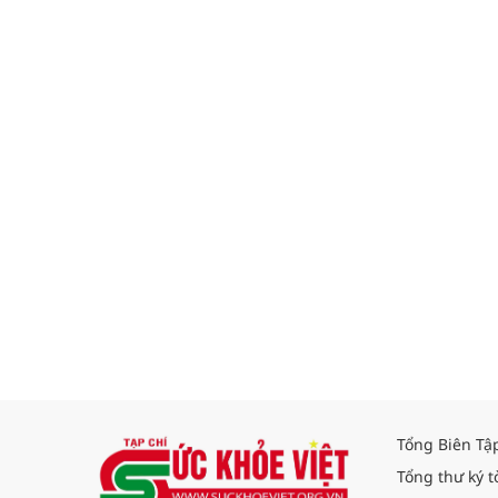
Tổng Biên Tậ
Tổng thư ký t