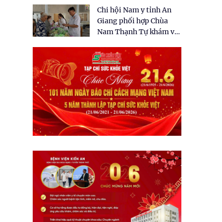
tặng quà cho 150 người
Chi hội Nam y tỉnh An
dân tại xã Tân Tập
Giang phối hợp Chùa
Nam Thạnh Tự khám và
cấp thuốc miễn phí cho
nhân dân