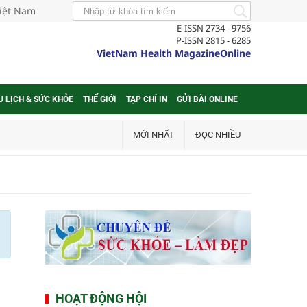
Việt Nam
E-ISSN 2734 - 9756
P-ISSN 2815 - 6285
VietNam Health MagazineOnline
U LỊCH & SỨC KHỎE
THẾ GIỚI
TẠP CHÍ IN
GỬI BÀI ONLINE
MỚI NHẤT
ĐỌC NHIỀU
HOẠT ĐỘNG HỘI