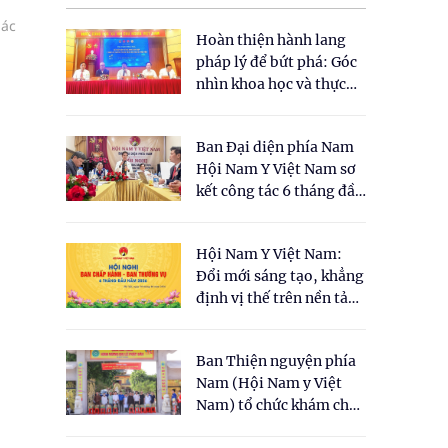
bác
Hoàn thiện hành lang
n
pháp lý để bứt phá: Góc
nhìn khoa học và thực
tiễn tại Tọa đàm " Đề
xuất một số nội dung
Ban Đại diện phía Nam
cho Luật Y dược cổ
Hội Nam Y Việt Nam sơ
truyền Việt Nam"
kết công tác 6 tháng đầu
năm 2026
Hội Nam Y Việt Nam:
Đổi mới sáng tạo, khẳng
định vị thế trên nền tảng
y học cổ truyền và khoa
học hiện đại
Ban Thiện nguyện phía
Nam (Hội Nam y Việt
Nam) tổ chức khám chữa
bệnh y học cổ truyền và