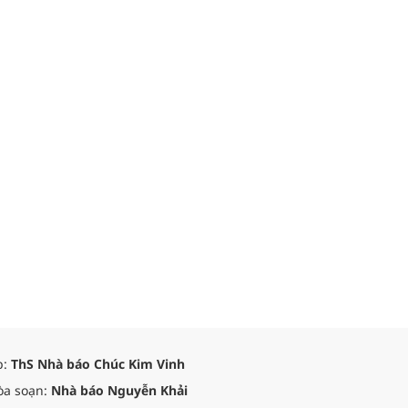
p:
ThS Nhà báo Chúc Kim Vinh
òa soạn:
Nhà báo Nguyễn Khải