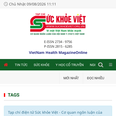
Chủ Nhật 09/08/2026 11:11
E-ISSN 2734 - 9756
P-ISSN 2815 - 6285
VietNam Health MagazineOnline
NLINE
TIN TỨC
SỨC KHỎE
Y HỌC CỔ TRUYỀN
NGHIÊN CỨU TRA
MỚI NHẤT
ĐỌC NHIỀU
TAGS
Tạp chí điện tử Sức khỏe Việt - Cơ quan ngôn luận của