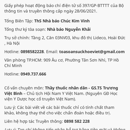
Giấy phép hoạt động báo chí điện tử số 397/GP-BTTTT của Bộ
thông tin và truyền thông cấp ngày 28/06/2021.
Tổng Biên Tập:
ThS Nhà báo Chúc Kim Vinh
Tổng thư ký tòa soạn:
Nhà báo Nguyễn Khải
Trụ sở chính: Tầng 2, Căn 03NV03, khu đô thị Lideco, Hoài Đức
, Hà Nội
Hotline:
0898582228
. Email:
toasoansuckhoeviet@gmail.com
Văn phòng TP.HCM: 909 Âu cơ, Phường Tân Sơn Nhì, TP Hồ
Chí Minh
Hotline:
0949.737.666
Cố vấn chuyên môn:
Thầy thuốc nhân dân - GS.TS Trương
Việt Bình
– Chủ tịch Hội Nam Y Việt Nam. (Nguyên GĐ Học
viện Y Dược học cổ truyền Việt Nam).
Lưu ý: Các bài viết về các bài thuốc chỉ có tính chất tham
khảo, không thay thế cho việc chẩn đoán hoặc điều trị.
Liên hệ hợp tác Truyền thông:
0898 582 228
Lưu ý: Tạp chí không tiếp nhận hỗ trợ bằng tiền mặt và không