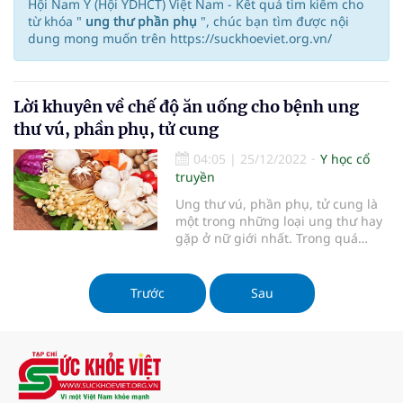
Hội Nam Y (Hội YDHCT) Việt Nam - Kết quả tìm kiếm cho
từ khóa "
ung thư phần phụ
", chúc bạn tìm được nội
dung mong muốn trên https://suckhoeviet.org.vn/
Lời khuyên về chế độ ăn uống cho bệnh ung
thư vú, phần phụ, tử cung
04:05
|
25/12/2022
Y học cổ
truyền
Ung thư vú, phần phụ, tử cung là
một trong những loại ung thư hay
gặp ở nữ giới nhất. Trong quá
trình điều trị, ngoài việc tuân theo
phác đồ của bác sĩ thì chế độ ăn
uống cũng rất quan trọng. Bài viết
Trước
Sau
hôm nay sẽ đề cập đến chủ đề ung
thư vú, phần phụ, tử