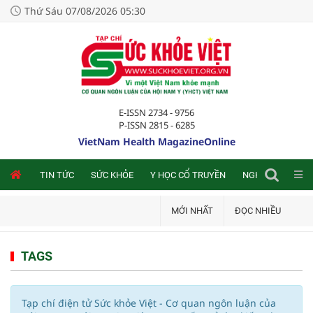
Thứ Sáu 07/08/2026 05:30
E-ISSN 2734 - 9756
P-ISSN 2815 - 6285
VietNam Health MagazineOnline
NLINE
TIN TỨC
SỨC KHỎE
Y HỌC CỔ TRUYỀN
NGHIÊN CỨU TRA
MỚI NHẤT
ĐỌC NHIỀU
TAGS
Tạp chí điện tử Sức khỏe Việt - Cơ quan ngôn luận của