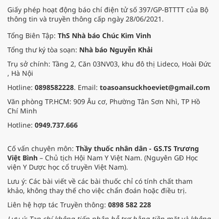
Giấy phép hoạt động báo chí điện tử số 397/GP-BTTTT của Bộ
thông tin và truyền thông cấp ngày 28/06/2021.
Tổng Biên Tập:
ThS Nhà báo Chúc Kim Vinh
Tổng thư ký tòa soạn:
Nhà báo Nguyễn Khải
Trụ sở chính: Tầng 2, Căn 03NV03, khu đô thị Lideco, Hoài Đức
, Hà Nội
Hotline:
0898582228
. Email:
toasoansuckhoeviet@gmail.com
Văn phòng TP.HCM: 909 Âu cơ, Phường Tân Sơn Nhì, TP Hồ
Chí Minh
Hotline:
0949.737.666
Cố vấn chuyên môn:
Thầy thuốc nhân dân - GS.TS Trương
Việt Bình
– Chủ tịch Hội Nam Y Việt Nam. (Nguyên GĐ Học
viện Y Dược học cổ truyền Việt Nam).
Lưu ý: Các bài viết về các bài thuốc chỉ có tính chất tham
khảo, không thay thế cho việc chẩn đoán hoặc điều trị.
Liên hệ hợp tác Truyền thông:
0898 582 228
Lưu ý: Tạp chí không tiếp nhận hỗ trợ bằng tiền mặt và không