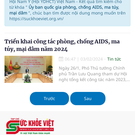
Hội Nam Y (Hội YDHCT) Việt Nam - Kết quả tìm kiếm cho
từ khóa "
Ủy ban quốc gia phòng, chống AIDS, ma túy,
mại dâm
", chúc bạn tìm được nội dung mong muốn trên
https://suckhoeviet.org.vn/
Triển khai công tác phòng, chống AIDS, ma
túy, mại dâm năm 2024
06:47
|
03/02/2024
Tin tức
Ngày 26/1, Phó Thủ tướng Chính
phủ Trần Lưu Quang tham dự Hội
nghị tổng kết công tác năm 2023,
triển khai nhiệm vụ trọng tâm năm
2024 của Ủy ban quốc gia phòng,
chống AIDS, ma túy, mại dâm.
Trước
Sau