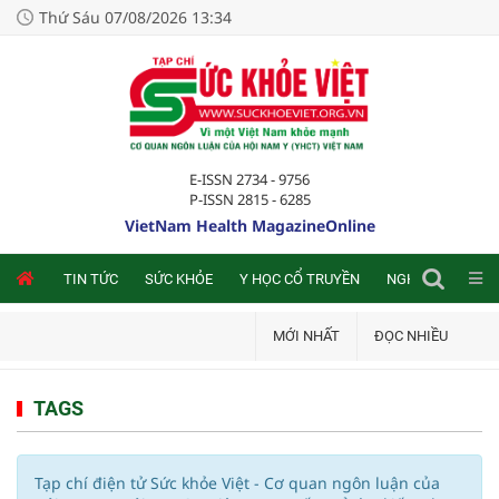
Thứ Sáu 07/08/2026 13:34
E-ISSN 2734 - 9756
P-ISSN 2815 - 6285
VietNam Health MagazineOnline
NLINE
TIN TỨC
SỨC KHỎE
Y HỌC CỔ TRUYỀN
NGHIÊN CỨU TRA
MỚI NHẤT
ĐỌC NHIỀU
TAGS
Tạp chí điện tử Sức khỏe Việt - Cơ quan ngôn luận của