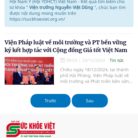
Hội Nam Y (Hội YDHCT) Việt Nam - Kết quả tìm kiếm cho
từ khóa "
Viện trưởng Nguyễn Việt Dũng
", chúc bạn tìm
được nội dung mong muốn trên
https://suckhoeviet.org.vn/
Viện Pháp luật về môi trường và PT bền vững
ký kết hợp tác với Cộng đồng Giá tốt Việt Nam
09:03
|
20/12/2024
Tin tức
Chiều ngày 18/12/2024, tại thành
phố Hải Phòng, Viện Pháp luật về
môi trường và Phát triển bền vững
cùng Công ty Cổ phần Kết nối
Doanh nghiệp Giá tốt Việt Nam
(Cộng đồng Giá tốt Việt Nam) đã
Trước
Sau
chính thức ký kết Biên bản Ghi nhớ
Hợp tác. Sự kiện này đánh dấu
bước tiến quan trọng trong việc
thúc đẩy phát triển bền vững cho
cộng đồng doanh nghiệp tại Việt
Nam.