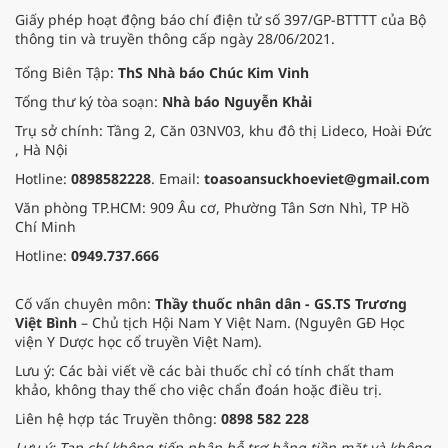
Giấy phép hoạt động báo chí điện tử số 397/GP-BTTTT của Bộ
thông tin và truyền thông cấp ngày 28/06/2021.
Tổng Biên Tập:
ThS Nhà báo Chúc Kim Vinh
Tổng thư ký tòa soạn:
Nhà báo Nguyễn Khải
Trụ sở chính: Tầng 2, Căn 03NV03, khu đô thị Lideco, Hoài Đức
, Hà Nội
Hotline:
0898582228
. Email:
toasoansuckhoeviet@gmail.com
Văn phòng TP.HCM: 909 Âu cơ, Phường Tân Sơn Nhì, TP Hồ
Chí Minh
Hotline:
0949.737.666
Cố vấn chuyên môn:
Thầy thuốc nhân dân - GS.TS Trương
Việt Bình
– Chủ tịch Hội Nam Y Việt Nam. (Nguyên GĐ Học
viện Y Dược học cổ truyền Việt Nam).
Lưu ý: Các bài viết về các bài thuốc chỉ có tính chất tham
khảo, không thay thế cho việc chẩn đoán hoặc điều trị.
Liên hệ hợp tác Truyền thông:
0898 582 228
Lưu ý: Tạp chí không tiếp nhận hỗ trợ bằng tiền mặt và không