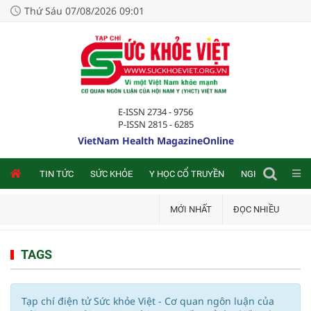
Thứ Sáu 07/08/2026 09:01
E-ISSN 2734 - 9756
P-ISSN 2815 - 6285
VietNam Health MagazineOnline
NLINE
TIN TỨC
SỨC KHỎE
Y HỌC CỔ TRUYỀN
NGHIÊN CỨU TRA
MỚI NHẤT
ĐỌC NHIỀU
TAGS
Tạp chí điện tử Sức khỏe Việt - Cơ quan ngôn luận của