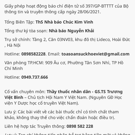
lượng đời sống người dân.
Giấy phép hoạt động báo chí điện tử số 397/GP-BTTTT của Bộ
thông tin và truyền thông cấp ngày 28/06/2021.
Tổng Biên Tập:
ThS Nhà báo Chúc Kim Vinh
Tổng thư ký tòa soạn:
Nhà báo Nguyễn Khải
Trụ sở chính: Tầng 2, Căn 03NV03, khu đô thị Lideco, Hoài Đức
, Hà Nội
Hotline:
0898582228
. Email:
toasoansuckhoeviet@gmail.com
Văn phòng TP.HCM: 909 Âu cơ, Phường Tân Sơn Nhì, TP Hồ
Chí Minh
Hotline:
0949.737.666
Cố vấn chuyên môn:
Thầy thuốc nhân dân - GS.TS Trương
Việt Bình
– Chủ tịch Hội Nam Y Việt Nam. (Nguyên GĐ Học
viện Y Dược học cổ truyền Việt Nam).
Lưu ý: Các bài viết về các bài thuốc chỉ có tính chất tham
khảo, không thay thế cho việc chẩn đoán hoặc điều trị.
Liên hệ hợp tác Truyền thông:
0898 582 228
Lưu ý: Tạp chí không tiếp nhận hỗ trợ bằng tiền mặt và không