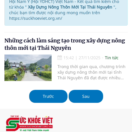
Hội Nam Y (Hội YDHCT) Việt Nam - Kết quả tìm kiếm cho
từ khóa "
Xây Dựng Nông Thôn Mới Tại Thái Nguyên
",
chúc bạn tìm được nội dung mong muốn trên
https://suckhoeviet.org.vn/
Những cách làm sáng tạo trong xây dựng nông
thôn mới tại Thái Nguyên
15:42
|
27/11/2025
Tin tức
Trong thời gian qua, chương trình
xây dựng nông thôn mới tại tỉnh
Thái Nguyên đã đạt được nhiều
thành tựu đáng ghi nhận nhờ
những cách làm linh hoạt, sáng
tạo và phù hợp với điều kiện thực
Trước
Sau
tế tại địa phương. Đặc biệt, sau khi
sáp nhập các đơn vị hành chính,
các địa phương đã tận dụng cơ hội
này để tạo nên những chuyển biến
tích cực, góp phần thay đổi diện
mạo nông thôn và nâng cao chất