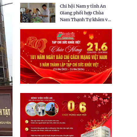
tặng quà cho 150 người
Chi hội Nam y tỉnh An
dân tại xã Tân Tập
Giang phối hợp Chùa
Nam Thạnh Tự khám và
cấp thuốc miễn phí cho
nhân dân