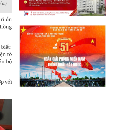
ế dự
rì ổn
phòng
biết:
ện rõ
án bộ
ợp với