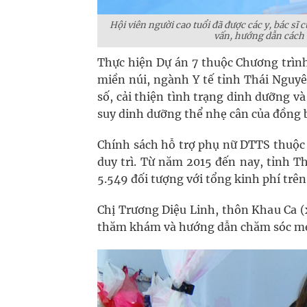
Hội viên người cao tuổi đã được các y, bác sĩ
vấn, hướng dẫn cách 
Thực hiện Dự án 7 thuộc Chương trình
miền núi, ngành Y tế tỉnh Thái Nguy
số, cải thiện tình trạng dinh dưỡng v
suy dinh dưỡng thể nhẹ cân của đồng
Chính sách hỗ trợ phụ nữ DTTS thuộc 
duy trì. Từ năm 2015 đến nay, tỉnh T
5.549 đối tượng với tổng kinh phí trên 
Chị Trương Diệu Linh, thôn Khau Ca (
thăm khám và hướng dẫn chăm sóc mẹ 