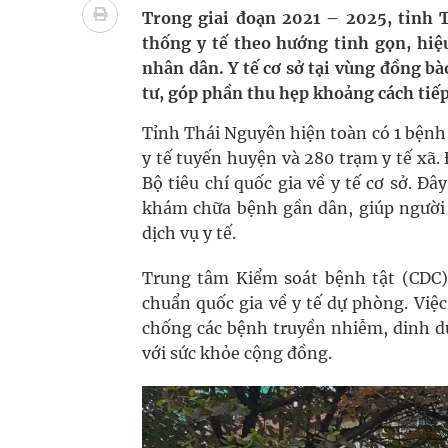
bảo vệ sức khỏe Nhân dân
Trong giai đoạn 2021 – 2025, tỉnh 
thống y tế theo hướng tinh gọn, hiệ
Không chỉ cắt tóc, Đông Tây Barbershop dành ng
nhân dân. Y tế cơ sở tại vùng đồng bà
tư, góp phần thu hẹp khoảng cách tiếp
Bệnh viện không được thu thêm tiền của người b
Tỉnh Thái Nguyên hiện toàn có 1 bệnh
cầu
y tế tuyến huyện và 280 trạm y tế xã.
Bộ tiêu chí quốc gia về y tế cơ sở. Đâ
Ung thư thận: Nguy hiểm vì tiến triển quá âm th
khám chữa bệnh gần dân, giúp người d
dịch vụ y tế.
Vương Thành Công: Khi việc học bắt đầu từ trải 
Chấn chỉnh hoạt động kinh doanh dược liệu
Trung tâm Kiểm soát bệnh tật (CDC)
chuẩn quốc gia về y tế dự phòng. Việ
chống các bệnh truyền nhiễm, dinh d
với sức khỏe cộng đồng.