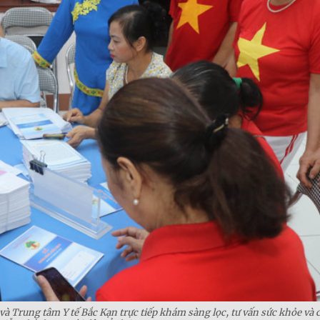
và Trung tâm Y tế Bắc Kạn trực tiếp khám sàng lọc, tư vấn sức khỏe và 