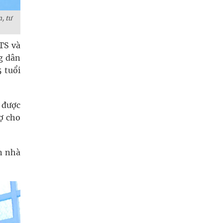
, tư
TS và
g dân
5 tuổi
 được
ợ cho
n nhà