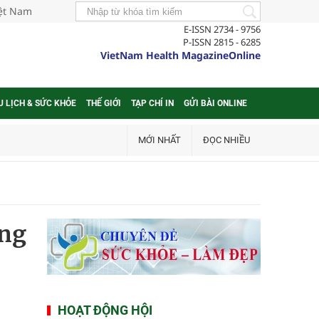
iệt Nam
E-ISSN 2734 - 9756
P-ISSN 2815 - 6285
VietNam Health MagazineOnline
U LỊCH & SỨC KHỎE
THẾ GIỚI
TẠP CHÍ IN
GỬI BÀI ONLINE
MỚI NHẤT
ĐỌC NHIỀU
ứng
HOẠT ĐỘNG HỘI