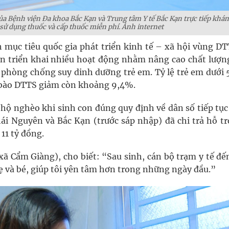
 của Bệnh viện Đa khoa Bắc Kạn và Trung tâm Y tế Bắc Kạn trực tiếp khám
sử dụng thuốc và cấp thuốc miễn phí. Ảnh internet
 mục tiêu quốc gia phát triển kinh tế – xã hội vùng DT
ên triển khai nhiều hoạt động nhằm nâng cao chất lượn
à phòng chống suy dinh dưỡng trẻ em. Tỷ lệ trẻ em dưới 
 bào DTTS giảm còn khoảng 9,4%.
hộ nghèo khi sinh con đúng quy định về dân số tiếp tục
hái Nguyên và Bắc Kạn (trước sáp nhập) đã chi trả hỗ tr
11 tỷ đồng.
xã Cẩm Giàng), cho biết: “Sau sinh, cán bộ trạm y tế đế
và bé, giúp tôi yên tâm hơn trong những ngày đầu.”