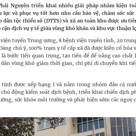
Thái Nguyên triển khai nhiều giải pháp nhằm kiện to
u lực và phục vụ tốt hơn nhu cầu bảo vệ, chăm sóc sức
uồn lực cho môi trường và cộng đồng
o dân tộc thiểu số (DTTS) và xã an toàn khu được ưu ti
 cận dịch vụ y tế giữa vùng khó khăn và khu vực thuận lợ
ệnh bảo hiểm y tế nếu không đăng ký khám theo yêu
 viện tuyến Trung ương, 8 bệnh viện tuyến tỉnh, 20 trun
 Đáng chú ý, 100% trạm y tế cấp xã đã được kiên cố hóa 
y là bước tiến quan trọng, tạo tiền đề để nâng cao chất
ầm
ân vùng khó giảm thời gian, chi phí di chuyển khi tiế
nghiệm thực tế
 tỉnh được xếp hạng I và nằm trong nhóm đầu cả nướ
c chủ động kiểm soát dịch bệnh, triển khai chiến dịch p
ưỡng, sức khỏe môi trường và phát hiện sớm các nguy c