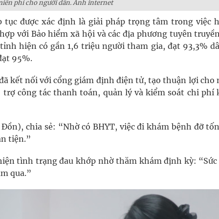
iễn phí cho người dân. Ảnh internet
 tục được xác định là giải pháp trọng tâm trong việc h
hợp với Bảo hiểm xã hội và các địa phương tuyên truyền
nh hiện có gần 1,6 triệu người tham gia, đạt 93,3% dâ
đạt 95%.
ã kết nối với cổng giám định điện tử, tạo thuận lợi cho
trợ công tác thanh toán, quản lý và kiểm soát chi phí
 Đồn), chia sẻ: “Nhờ có BHYT, việc đi khám bệnh đỡ tố
ận tiện.”
i thiện tình trạng đau khớp nhờ thăm khám định kỳ: “Sức
ăm qua.”