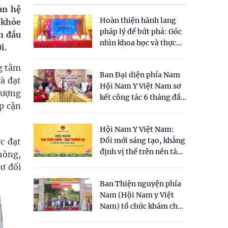
àn hệ
Hoàn thiện hành lang
 khỏe
pháp lý để bứt phá: Góc
ên đầu
nhìn khoa học và thực
i.
tiễn tại Tọa đàm " Đề
xuất một số nội dung
g tâm
Ban Đại diện phía Nam
cho Luật Y dược cổ
và đạt
Hội Nam Y Việt Nam sơ
truyền Việt Nam"
 lượng
kết công tác 6 tháng đầu
p cận
năm 2026
Hội Nam Y Việt Nam:
Đổi mới sáng tạo, khẳng
c đạt
định vị thế trên nền tảng
hòng,
y học cổ truyền và khoa
ơ đối
học hiện đại
Ban Thiện nguyện phía
Nam (Hội Nam y Việt
Nam) tổ chức khám chữa
bệnh y học cổ truyền và