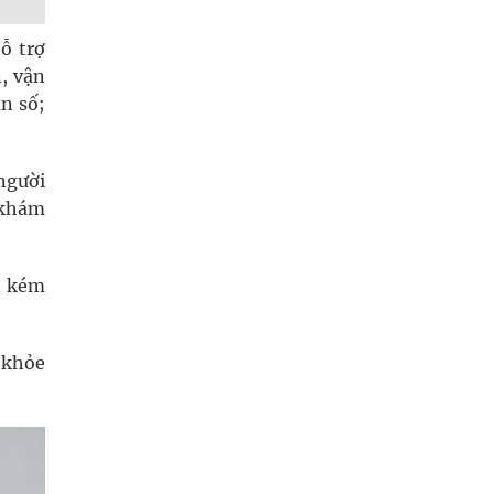
ỗ trợ
, vận
n số;
 người
 khám
n kém
 khỏe