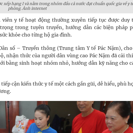
c xếp hạng I và nằm trong nhóm đầu cả nước đạt chuẩn quốc gia về y t
phòng. Ảnh internet
 viên y tế hoạt động thường xuyên tiếp tục được duy t
 trọng trong tuyên truyền, hướng dẫn các biện pháp 
sức khỏe cho từng hộ gia đình.
n số – Truyền thông (Trung tâm Y tế Pác Nặm), cho 
bộ, nhận thức của người dân vùng cao Pác Nặm đã cải thi
 mới bằng sinh hoạt nhóm nhỏ, hướng dẫn kỹ năng cho c
iếp cận kiến thức y tế một cách gần gũi, dễ hiểu, phù h
ương.