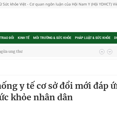
tử Sức khỏe Việt - Cơ quan ngôn luận của Hội Nam Y (Hội YDHCT) V
 TRAO ĐỔI
KINH TẾ
MÔI TRƯỜNG & SỨC KHỎE
PHÁP LUẬT & SỨC KHỎE
D
ngừa ung thư
 Máu Của Các Loài Nhân Sâm (Panax Spp.): Tổng
ống y tế cơ sở đổi mới đáp 
oàn quốc
sức khỏe nhân dân
g trưởng mới của Việt Nam
phương hai cấp trong quản lý hoạt động nha khoa,