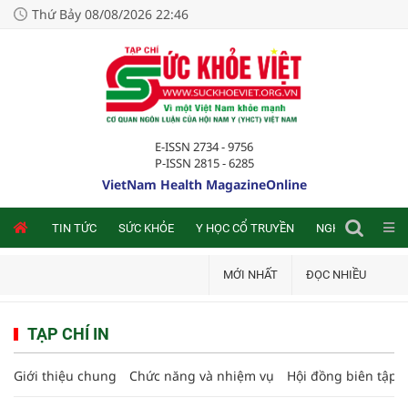
Thứ Bảy 08/08/2026 22:46
E-ISSN 2734 - 9756
P-ISSN 2815 - 6285
VietNam Health MagazineOnline
NLINE
TIN TỨC
SỨC KHỎE
Y HỌC CỔ TRUYỀN
NGHIÊN CỨU TRA
MỚI NHẤT
ĐỌC NHIỀU
TẠP CHÍ IN
Giới thiệu chung
Chức năng và nhiệm vụ
Hội đồng biên tập T