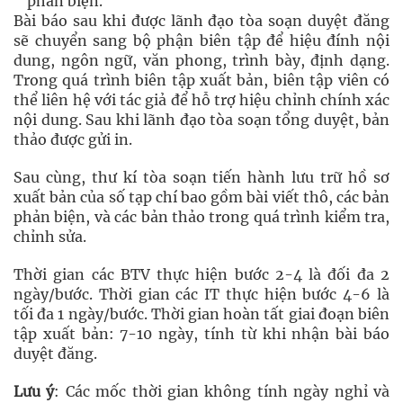
phản biện.
Bài báo sau khi được lãnh đạo tòa soạn duyệt đăng
sẽ chuyển sang bộ phận biên tập để hiệu đính nội
dung, ngôn ngữ, văn phong, trình bày, định dạng.
Trong quá trình biên tập xuất bản, biên tập viên có
thể liên hệ với tác giả để hỗ trợ hiệu chỉnh chính xác
nội dung. Sau khi lãnh đạo tòa soạn tổng duyệt, bản
thảo được gửi in.
Sau cùng, thư kí tòa soạn tiến hành lưu trữ hồ sơ
xuất bản của số tạp chí bao gồm bài viết thô, các bản
phản biện, và các bản thảo trong quá trình kiểm tra,
chỉnh sửa.
Thời gian các BTV thực hiện bước 2-4 là đối đa 2
ngày/bước. Thời gian các IT thực hiện bước 4-6 là
tối đa 1 ngày/bước. Thời gian hoàn tất giai đoạn biên
tập xuất bản: 7-10 ngày, tính từ khi nhận bài báo
duyệt đăng.
Lưu ý
: Các mốc thời gian không tính ngày nghỉ và