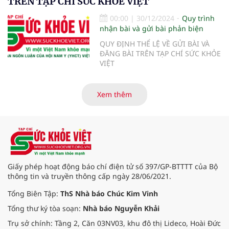
TRÊN TẠP CHÍ SỨC KHỎE VIỆT
00:00
|
30/12/2024
Quy trình
nhận bài và gửi bài phản biện
QUY ĐỊNH THỂ LỆ VỀ GỬI BÀI VÀ
ĐĂNG BÀI TRÊN TẠP CHÍ SỨC KHỎE
VIỆT
Xem thêm
Giấy phép hoạt động báo chí điện tử số 397/GP-BTTTT của Bộ
thông tin và truyền thông cấp ngày 28/06/2021.
Tổng Biên Tập:
ThS Nhà báo Chúc Kim Vinh
Tổng thư ký tòa soạn:
Nhà báo Nguyễn Khải
Trụ sở chính: Tầng 2, Căn 03NV03, khu đô thị Lideco, Hoài Đức