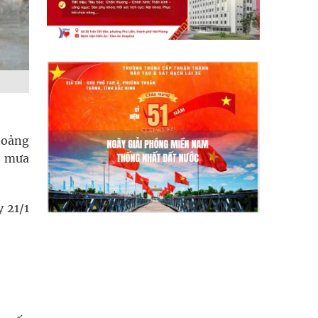
hoảng
, mưa
 21/1