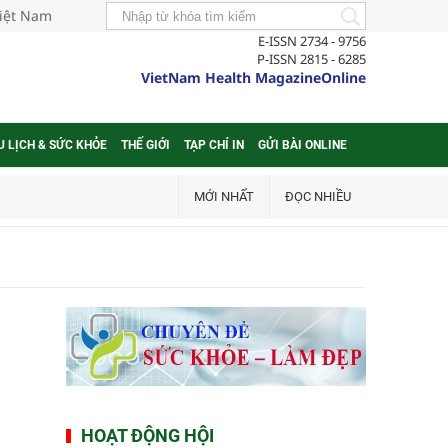
Việt Nam
E-ISSN 2734 - 9756
P-ISSN 2815 - 6285
VietNam Health MagazineOnline
U LỊCH & SỨC KHỎE
THẾ GIỚI
TẠP CHÍ IN
GỬI BÀI ONLINE
MỚI NHẤT
ĐỌC NHIỀU
HOẠT ĐỘNG HỘI