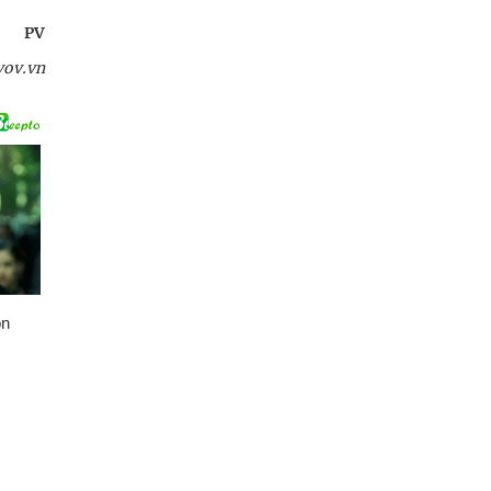
PV
vov.vn