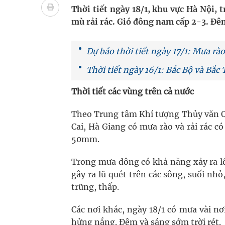
Tác Dụng Chống Kết Tập Tiểu Cầu Và Chống Đông
Thời tiết ngày 18/1, khu vực Hà Nội,
mù rải rác. Gió đông nam cấp 2-3. Đêm
Quan Bằng Chứng Dược Lý Và Cơ Chế Phân Tử
Dự báo thời tiết ngày 17/1: Mưa rà
Xây dựng bản đồ mạng lưới cấp cứu ngoại viện t
Thời tiết ngày 16/1: Bắc Bộ và Bắc
"Nền kinh tế bạc" có thể trở thành động lực tăn
Thời tiết các vùng trên cả nước
Quảng Trị: Phát huy vai trò của chính quyền địa 
Theo Trung tâm Khí tượng Thủy văn Quố
bảo vệ sức khỏe Nhân dân
Cai, Hà Giang có mưa rào và rải rác 
50mm.
Trong mưa dông có khả năng xảy ra lố
gây ra lũ quét trên các sông, suối nhỏ
trũng, thấp.
Các nơi khác, ngày 18/1 có mưa vài n
hửng nắng. Đêm và sáng sớm trời rét.