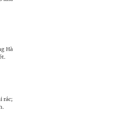
ng Hà
ét.
 rác;
h.