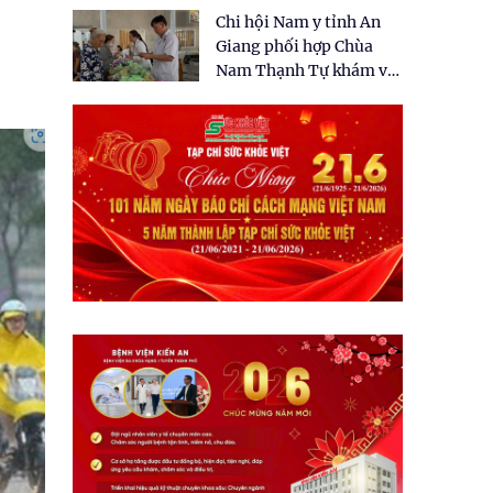
tặng quà cho 150 người
Chi hội Nam y tỉnh An
dân tại xã Tân Tập
Giang phối hợp Chùa
Nam Thạnh Tự khám và
cấp thuốc miễn phí cho
nhân dân