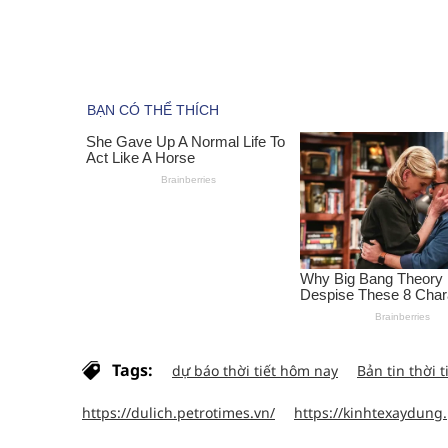
Tags:
dự báo thời tiết hôm nay
Bản tin thời t
https://dulich.petrotimes.vn/
https://kinhtexaydung.