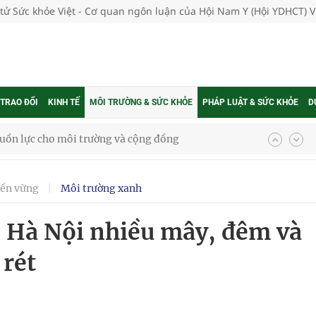
 tử Sức khỏe Việt - Cơ quan ngôn luận của Hội Nam Y (Hội YDHCT) 
 TRAO ĐỔI
KINH TẾ
MÔI TRƯỜNG & SỨC KHỎE
PHÁP LUẬT & SỨC KHỎE
D
uồn lực cho môi trường và cộng đồng
ệnh bảo hiểm y tế nếu không đăng ký khám theo yêu
bền vững
Môi trường xanh
ầm
1: Hà Nội nhiều mây, đêm và
i sầu riêng 2026
 rét
nh vực cấp cứu, điều trị đột quỵ
 lại khai thác vào ngày 19/8