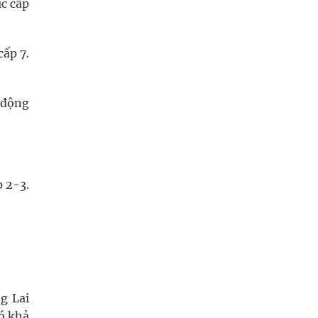
c cấp
ấp 7.
c động
 2-3.
g Lai
có khả