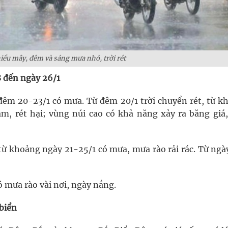
iều mây, đêm và sáng mưa nhỏ, trời rét
8 đến ngày 26/1
 đêm 20-23/1 có mưa. Từ đêm 20/1 trời chuyển rét, từ k
ậm, rét hại; vùng núi cao có khả năng xảy ra băng giá
từ khoảng ngày 21-25/1 có mưa, mưa rào rải rác. Từ ngày
ó mưa rào vài nơi, ngày nắng.
 biển