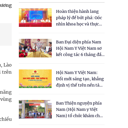
sương
Hoàn thiện hành lang
pháp lý để bứt phá: Góc
nhìn khoa học và thực
tiễn tại Tọa đàm " Đề
xuất một số nội dung
Ban Đại diện phía Nam
cho Luật Y dược cổ
Hội Nam Y Việt Nam sơ
truyền Việt Nam"
kết công tác 6 tháng đầu
năm 2026
, Lào
i trên
Hội Nam Y Việt Nam:
Đổi mới sáng tạo, khẳng
định vị thế trên nền tảng
y học cổ truyền và khoa
 năng
học hiện đại
c vùng
Ban Thiện nguyện phía
Nam (Hội Nam y Việt
Nam) tổ chức khám chữa
chiều
bệnh y học cổ truyền và