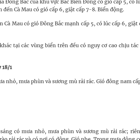
 Đông Bắc của khu vực Bắc Biển Đông có gió cấp 5, có lú
ận đến Cà Mau có gió cấp 6, giật cấp 7-8. Biển động.
Cà Mau có gió Đông Bắc mạnh cấp 5, có lúc cấp 6, giật c
khác tại các vùng biển trên đều có nguy cơ cao chịu tá
 18/1
a nhỏ, mưa phùn và sương mù rải rác. Gió đông nam cấp
sáng có mưa nhỏ, mưa phùn và sương mù rải rác; riên
rào rải rác và có nơi có dông. Gió nhẹ. Trong mưa dông 