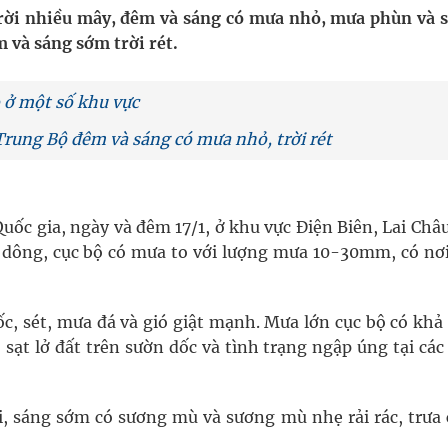
 Máu Của Các Loài Nhân Sâm (Panax Spp.): Tổng
 trời nhiều mây, đêm và sáng có mưa nhỏ, mưa phùn và 
 và sáng sớm trời rét.
o ở một số khu vực
oàn quốc
 Trung Bộ đêm và sáng có mưa nhỏ, trời rét
g trưởng mới của Việt Nam
phương hai cấp trong quản lý hoạt động nha khoa,
c gia, ngày và đêm 17/1, ở khu vực Điện Biên, Lai Châu
có dông, cục bộ có mưa to với lượng mưa 10-30mm, có nơ
c, sét, mưa đá và gió giật mạnh. Mưa lớn cục bộ có khả
, sạt lở đất trên sườn dốc và tình trạng ngập úng tại cá
ơi, sáng sớm có sương mù và sương mù nhẹ rải rác, trưa 