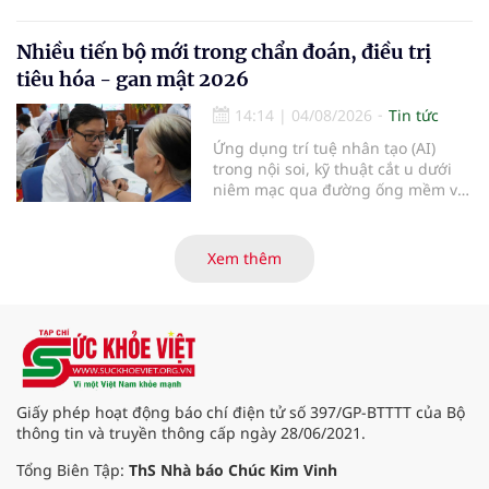
ca Blouse trắng" đã chính thức
khởi động hành trình năm 2026 với
điểm dừng chân đầu tiên tại Bệnh
Nhiều tiến bộ mới trong chẩn đoán, điều trị
viện Bạch Mai cơ sở Ninh Bình.
tiêu hóa - gan mật 2026
14:14
|
04/08/2026
Tin tức
Ứng dụng trí tuệ nhân tạo (AI)
trong nội soi, kỹ thuật cắt u dưới
niêm mạc qua đường ống mềm và
các tiến bộ mới hướng tới "chữa
khỏi chức năng" bệnh viêm gan B
là những nội dung trọng tâm được
Xem thêm
báo cáo tại Hội thảo khoa học cập
nhật chẩn đoán và điều trị bệnh lý
tiêu hóa - gan mật vừa diễn ra
ngày 1/8 tại Bệnh viện Đại học
quốc tế Hồng Bàng.
Giấy phép hoạt động báo chí điện tử số 397/GP-BTTTT của Bộ
thông tin và truyền thông cấp ngày 28/06/2021.
Tổng Biên Tập:
ThS Nhà báo Chúc Kim Vinh