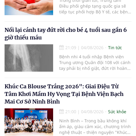
Trong thời gian tới, Trung tâm
Điều phối ghép tạng quốc gia sẽ
tiếp tục phối hợp Bộ Y tế, các bệnh
viện và các cơ quan liên quan để
mở rộng mạng lưới điều phối, tăng
cường truyền thông, hoàn thiện
Nối lại cánh tay đứt rời cho bé 4 tuổi sau gần 6
quy trình chuyên môn và hệ thống
giờ thiếu máu
pháp luật để thúc đẩy lĩnh vực
hiến và ghép mô tạng.
21:09
|
04/08/2026
Tin tức
Bệnh nhi 4 tuổi nhập Bệnh viện
Trung ương Quân đội 108 với cánh
tay phải bị nhổ giật, đứt rời hoàn
toàn do tai nạn giao thông. Dù
mạch máu, thần kinh bị tổn
thương nặng và thời gian thiếu
Khúc Ca Blouse Trắng 2026": Giai Điệu Từ
máu kéo dài, các bác sĩ đã tái lập
Tâm Khơi Mầm Hy Vọng Tại Bệnh Viện Bạch
tuần hoàn thành công sau ca vi
Mai Cơ Sở Ninh Bình
phẫu kéo dài 3 giờ.
21:00
|
04/08/2026
Sức khỏe
Ninh Bình – Trong bầu không khí
ấm áp, giàu cảm xúc, chương trình
nghệ thuật – thiện nguyện "Khúc