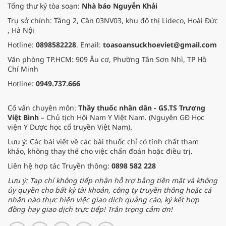
Tổng thư ký tòa soạn:
Nhà báo Nguyễn Khải
Trụ sở chính: Tầng 2, Căn 03NV03, khu đô thị Lideco, Hoài Đức
, Hà Nội
Hotline:
0898582228
. Email:
toasoansuckhoeviet@gmail.com
Văn phòng TP.HCM: 909 Âu cơ, Phường Tân Sơn Nhì, TP Hồ
Chí Minh
Hotline:
0949.737.666
Cố vấn chuyên môn:
Thầy thuốc nhân dân - GS.TS Trương
Việt Bình
– Chủ tịch Hội Nam Y Việt Nam. (Nguyên GĐ Học
viện Y Dược học cổ truyền Việt Nam).
Lưu ý: Các bài viết về các bài thuốc chỉ có tính chất tham
khảo, không thay thế cho việc chẩn đoán hoặc điều trị.
Liên hệ hợp tác Truyền thông:
0898 582 228
Lưu ý: Tạp chí không tiếp nhận hỗ trợ bằng tiền mặt và không
ủy quyền cho bất kỳ tài khoản, công ty truyền thông hoặc cá
nhân nào thực hiện việc giao dịch quảng cáo, ký kết hợp
đồng hay giao dịch trực tiếp! Trân trọng cảm ơn!