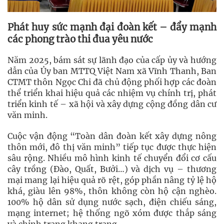
Phát huy sức mạnh đại đoàn kết – đẩy mạnh
các phong trào thi đua yêu nước
Năm 2025, bám sát sự lãnh đạo của cấp ủy và hướng
dẫn của Ủy ban MTTQ Việt Nam xã Vĩnh Thanh, Ban
CTMT thôn Ngọc Chi đã chủ động phối hợp các đoàn
thể triển khai hiệu quả các nhiệm vụ chính trị, phát
triển kinh tế – xã hội và xây dựng cộng đồng dân cư
văn minh.
Cuộc vận động “Toàn dân đoàn kết xây dựng nông
thôn mới, đô thị văn minh” tiếp tục được thực hiện
sâu rộng. Nhiều mô hình kinh tế chuyển đổi cơ cấu
cây trồng (Đào, Quất, Bưởi…) và dịch vụ – thương
mại mang lại hiệu quả rõ rệt, góp phần nâng tỷ lệ hộ
khá, giàu lên 98%, thôn không còn hộ cận nghèo.
100% hộ dân sử dụng nước sạch, điện chiếu sáng,
mạng internet; hệ thống ngõ xóm được thắp sáng