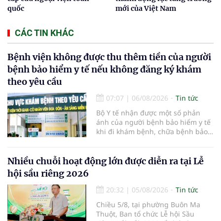
quốc
mới của Việt Nam
CÁC TIN KHÁC
Bệnh viện không được thu thêm tiền của người
bệnh bảo hiểm y tế nếu không đăng ký khám
theo yêu cầu
07:07
|
06/08/2026
Tin tức
Bộ Y tế nhận được một số phản
ánh của người bệnh bảo hiểm y tế
khi đi khám bệnh, chữa bệnh bảo
hiểm y tế đúng trình tự, thủ tục
quy định, không đăng ký khám
bệnh, chữa bệnh theo yêu cầu
Nhiều chuỗi hoạt động lớn được diễn ra tại Lễ
nhưng vẫn phải nộp thêm các chi
hội sầu riêng 2026
phí khám bệnh, chữa bệnh ngoài
phần cùng chi trả.
20:32
|
05/08/2026
Tin tức
Chiều 5/8, tại phường Buôn Ma
Thuột, Ban tổ chức Lễ hội Sầu