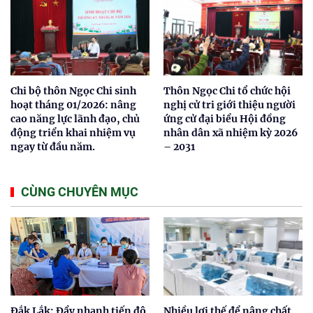
Chi bộ thôn Ngọc Chi sinh
Thôn Ngọc Chi tổ chức hội
hoạt tháng 01/2026: nâng
nghị cử tri giới thiệu người
cao năng lực lãnh đạo, chủ
ứng cử đại biểu Hội đồng
động triển khai nhiệm vụ
nhân dân xã nhiệm kỳ 2026
ngay từ đầu năm.
– 2031
CÙNG CHUYÊN MỤC
Đắk Lắk: Đẩy nhanh tiến độ
Nhiều lợi thế để nâng chất