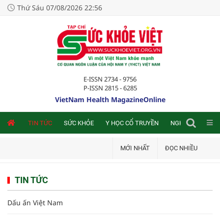
Thứ Sáu 07/08/2026 22:56
E-ISSN 2734 - 9756
P-ISSN 2815 - 6285
VietNam Health MagazineOnline
NLINE
TIN TỨC
SỨC KHỎE
Y HỌC CỔ TRUYỀN
NGHIÊN CỨU TRA
MỚI NHẤT
ĐỌC NHIỀU
TIN TỨC
Dấu ấn Việt Nam