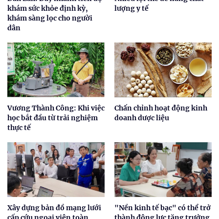
khám sức khỏe định kỳ,
lượng y tế
khám sàng lọc cho người
dân
Vương Thành Công: Khi việc
Chấn chỉnh hoạt động kinh
học bắt đầu từ trải nghiệm
doanh dược liệu
thực tế
Xây dựng bản đồ mạng lưới
"Nền kinh tế bạc" có thể trở
cấp cứu ngoại viện toàn
thành động lực tăng trưởng