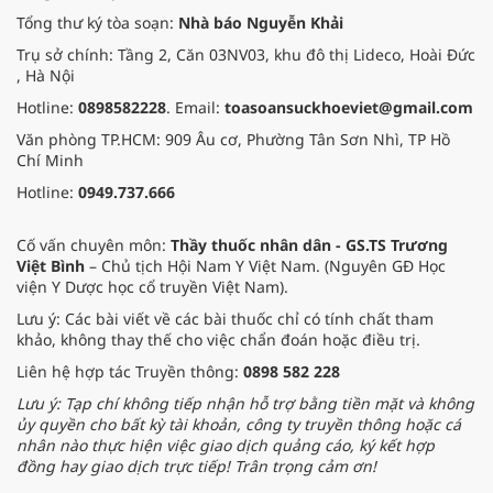
Tổng thư ký tòa soạn:
Nhà báo Nguyễn Khải
Trụ sở chính: Tầng 2, Căn 03NV03, khu đô thị Lideco, Hoài Đức
, Hà Nội
Hotline:
0898582228
. Email:
toasoansuckhoeviet@gmail.com
Văn phòng TP.HCM: 909 Âu cơ, Phường Tân Sơn Nhì, TP Hồ
Chí Minh
Hotline:
0949.737.666
Cố vấn chuyên môn:
Thầy thuốc nhân dân - GS.TS Trương
Việt Bình
– Chủ tịch Hội Nam Y Việt Nam. (Nguyên GĐ Học
viện Y Dược học cổ truyền Việt Nam).
Lưu ý: Các bài viết về các bài thuốc chỉ có tính chất tham
khảo, không thay thế cho việc chẩn đoán hoặc điều trị.
Liên hệ hợp tác Truyền thông:
0898 582 228
Lưu ý: Tạp chí không tiếp nhận hỗ trợ bằng tiền mặt và không
ủy quyền cho bất kỳ tài khoản, công ty truyền thông hoặc cá
nhân nào thực hiện việc giao dịch quảng cáo, ký kết hợp
đồng hay giao dịch trực tiếp! Trân trọng cảm ơn!