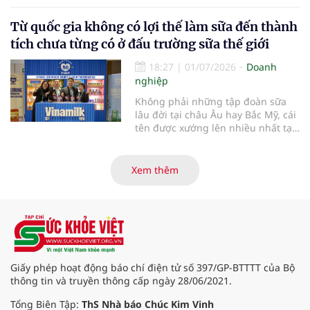
hoạt, làm việc, vận động và nghỉ
Từ quốc gia không có lợi thế làm sữa đến thành
ngơi hằng ngày, với sự hỗ trợ từ
các giải pháp công nghệ phù hợp.
tích chưa từng có ở đấu trường sữa thế giới
18:27
|
01/07/2026
Doanh
nghiệp
Không phải những tập đoàn sữa
lâu đời tại châu Âu hay Bắc Mỹ, cái
tên được xướng lên nhiều nhất tại
Giải thưởng Đổi mới Ngành sữa
Thế giới (World Dairy Innovation
Awards) 2026 lại đến từ Việt Nam.
Xem thêm
Vinamilk gây bất ngờ lớn khi giành
chiến thắng áp đảo với 5 hạng
mục giải thưởng, tạo nên một kỷ
lục chưa từng có trong lịch sử giải.
Điều gì giúp đại diện từ Việt Nam
tạo nên kỳ tích đặc biệt này?
Giấy phép hoạt động báo chí điện tử số 397/GP-BTTTT của Bộ
thông tin và truyền thông cấp ngày 28/06/2021.
Tổng Biên Tập:
ThS Nhà báo Chúc Kim Vinh