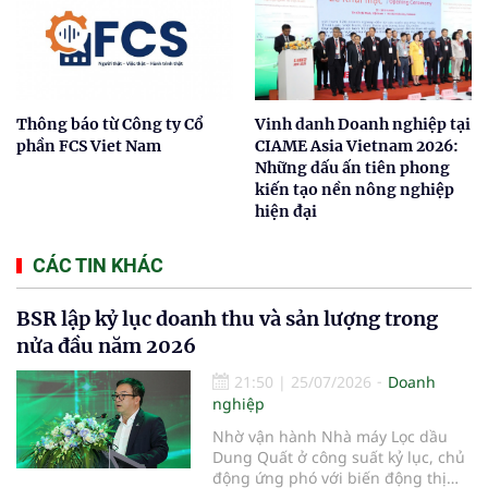
Thông báo từ Công ty Cổ
Vinh danh Doanh nghiệp tại
phần FCS Viet Nam
CIAME Asia Vietnam 2026:
Những dấu ấn tiên phong
kiến tạo nền nông nghiệp
hiện đại
CÁC TIN KHÁC
BSR lập kỷ lục doanh thu và sản lượng trong
nửa đầu năm 2026
21:50
|
25/07/2026
Doanh
nghiệp
Nhờ vận hành Nhà máy Lọc dầu
Dung Quất ở công suất kỷ lục, chủ
động ứng phó với biến động thị