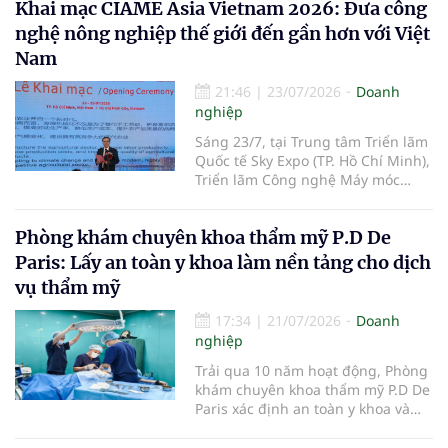
Khai mạc CIAME Asia Vietnam 2026: Đưa công
đặt trước tại Việt Nam với giá từ
Anh hùng Lao động, Tổng Giám
31,99 triệu đồng.
nghệ nông nghiệp thế giới đến gần hơn với Việt
đốc Vinamilk - được trao tặng Huân
chương Độc lập hạng Ba vì những
Nam
thành tích đặc biệt xuất sắc trong
công tác, góp phần vào sự nghiệp
21:46
|
23/07/2026
Doanh
xây dựng chủ nghĩa xã hội và bảo
nghiệp
vệ Tổ quốc.
Sáng 23/7, tại Trung tâm Triển lãm
Quốc tế Sky Expo (TP. Hồ Chí Minh),
Triển lãm Công nghệ Máy móc
Nông nghiệp Quốc tế Việt Nam
2026 (CIAME Asia Vietnam 2026)
Phòng khám chuyên khoa thẩm mỹ P.D De
chính thức khai mạc, mở đầu cho
chuỗi hoạt động kết nối công
Paris: Lấy an toàn y khoa làm nền tảng cho dịch
nghệ, xúc tiến thương mại và hợp
vụ thẩm mỹ
tác đầu tư trong lĩnh vực cơ giới
hóa nông nghiệp giữa Việt Nam
17:34
|
21/07/2026
Doanh
với các quốc gia trong khu vực và
nghiệp
trên thế giới.
Trải qua 10 năm hoạt động, Phòng
khám chuyên khoa thẩm mỹ P.D De
Paris xác định an toàn y khoa và
tuân thủ pháp luật là nguyên tắc
xuyên suốt. Phòng khám chú trọng