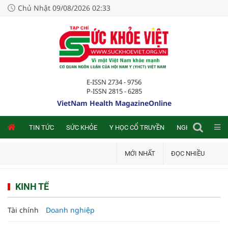
Chủ Nhật 09/08/2026 02:33
E-ISSN 2734 - 9756
P-ISSN 2815 - 6285
VietNam Health MagazineOnline
NLINE
TIN TỨC
SỨC KHỎE
Y HỌC CỔ TRUYỀN
NGHIÊN CỨU TRA
MỚI NHẤT
ĐỌC NHIỀU
KINH TẾ
Tài chính
Doanh nghiệp