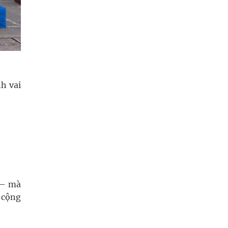
h vai
 – mà
 cộng