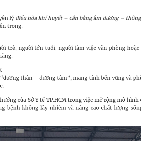
yên lý
điều hòa khí huyết – cân bằng âm dương – thông
ên trong.
ời trẻ, người lớn tuổi, người làm việc văn phòng hoặc
năng.
t
lý “dưỡng thân – dưỡng tâm”, mang tính bền vững và ph
c.
 hướng của Sở Y tế TP.HCM trong việc mở rộng mô hình
ng bệnh không lây nhiễm và nâng cao chất lượng sốn