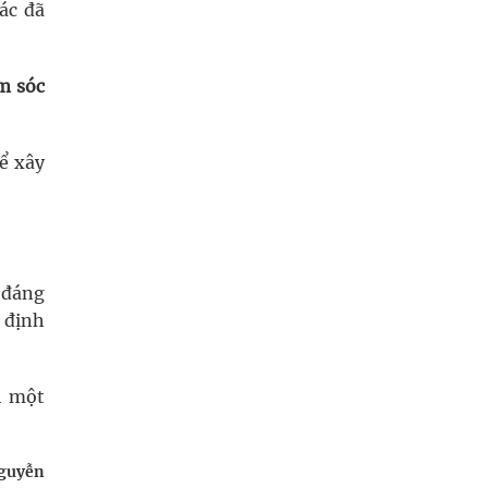
ác đã
m sóc
ể xây
 đáng
 định
h một
Nguyễn