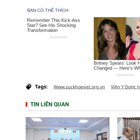
Tags:
Www.suckhoeviet.org.vn
Viện Y Dược 
TIN LIÊN QUAN