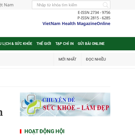
iệt Nam
E-ISSN 2734 - 9756
P-ISSN 2815 - 6285
VietNam Health MagazineOnline
U LỊCH & SỨC KHỎE
THẾ GIỚI
TẠP CHÍ IN
GỬI BÀI ONLINE
MỚI NHẤT
ĐỌC NHIỀU
n
HOẠT ĐỘNG HỘI