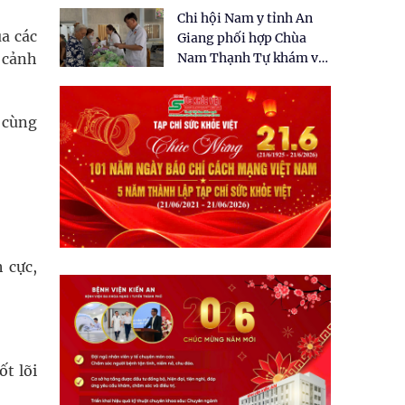
tặng quà cho 150 người
Chi hội Nam y tỉnh An
dân tại xã Tân Tập
a các
Giang phối hợp Chùa
 cảnh
Nam Thạnh Tự khám và
cấp thuốc miễn phí cho
nhân dân
 cùng
 cực,
ốt lõi