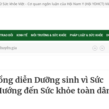
tử Sức khỏe Việt - Cơ quan ngôn luận của Hội Nam Y (Hội YDHCT) V
 TRAO ĐỔI
KINH TẾ
MÔI TRƯỜNG & SỨC KHỎE
PHÁP LUẬT & SỨC KHỎE
D
 chuyên gia
nghiệm thực tế
ồng diễn Dưỡng sinh vì Sức
ướng đến Sức khỏe toàn dâ
ngừa ung thư
 Máu Của Các Loài Nhân Sâm (Panax Spp.): Tổng