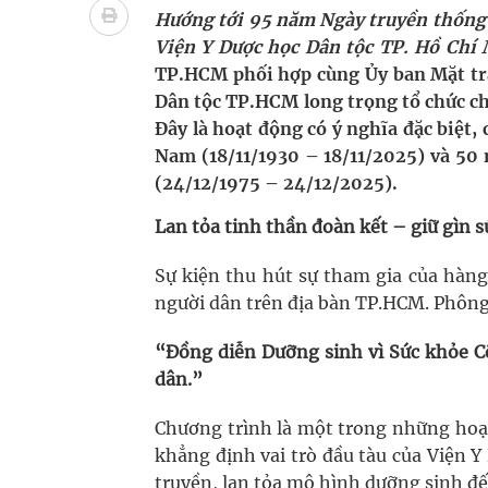
Quan Bằng Chứng Dược Lý Và Cơ Chế Phân Tử
Hướng tới 95 năm Ngày truyền thống 
Viện Y Dược học Dân tộc TP. Hồ Chí
Xây dựng bản đồ mạng lưới cấp cứu ngoại viện t
TP.HCM phối hợp cùng Ủy ban Mặt tr
Dân tộc TP.HCM long trọng tổ chức c
"Nền kinh tế bạc" có thể trở thành động lực tăn
Đây là hoạt động có ý nghĩa đặc biệt
Nam (18/11/1930 – 18/11/2025) và 50
Đắk Lắk: Đẩy nhanh tiến độ khám sức khỏe định 
(24/12/1975 – 24/12/2025).
Tổng hợp những cách trị thâm body nách, bẹn, m
Lan tỏa tinh thần đoàn kết – giữ gìn 
Sự kiện thu hút sự tham gia của hàng 
người dân trên địa bàn TP.HCM. Phông 
“Đồng diễn Dưỡng sinh vì Sức khỏe C
dân.”
Chương trình là một trong những hoạ
khẳng định vai trò đầu tàu của Viện Y
truyền, lan tỏa mô hình dưỡng sinh đ