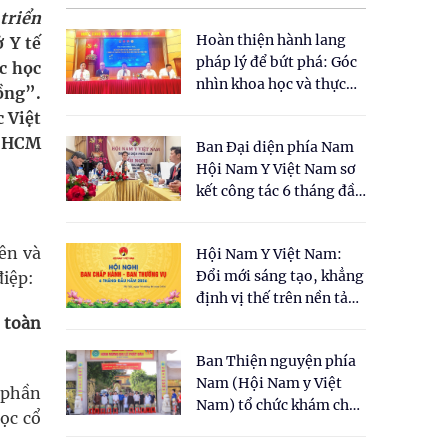
triển
Hoàn thiện hành lang
 Y tế
pháp lý để bứt phá: Góc
c học
nhìn khoa học và thực
ồng”.
tiễn tại Tọa đàm " Đề
 Việt
xuất một số nội dung
P.HCM
Ban Đại diện phía Nam
cho Luật Y dược cổ
Hội Nam Y Việt Nam sơ
truyền Việt Nam"
kết công tác 6 tháng đầu
năm 2026
iên và
Hội Nam Y Việt Nam:
Đổi mới sáng tạo, khẳng
điệp:
định vị thế trên nền tảng
y học cổ truyền và khoa
 toàn
học hiện đại
Ban Thiện nguyện phía
Nam (Hội Nam y Việt
 phần
Nam) tổ chức khám chữa
học cổ
bệnh y học cổ truyền và