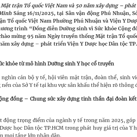
Mặt trận Tổ quốc Việt Nam và 50 năm xây dựng – phát 
 Minh
Sáng 16/11/2025, tại Sân vận động Phú Nhuận, Sở
oàn quốc
ận Tổ quốc Việt Nam Phường Phú Nhuận và Viện Y Dượ
hương trình “Đồng diễn Dưỡng sinh vì Sức khỏe Cộng đ
g trưởng mới của Việt Nam
, chào mừng 95 năm Ngày truyền thống Mặt trận Tổ quốc
 năm xây dựng – phát triển Viện Y Dược học Dân tộc T
kỳ, khám sàng lọc cho người dân
ông cực hiệu quả
sức khỏe từ mô hình Dưỡng sinh Y học cổ truyền
nghìn cán bộ y tế, hội viên mặt trận, đoàn thể, sinh v
nền của Sở Y tế tại khu vực sân khấu thể hiện rõ thông 
ộng đồng – Chung sức xây dựng tinh thần đại đoàn kết
t động trọng điểm của ngành y tế trong năm 2025, góp
 Dược học Dân tộc TP.HCM trong phát huy giá trị của Y 
ến mọi tầng lớp nhân dân.