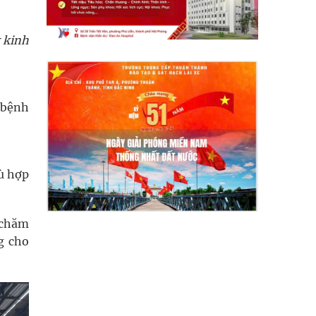
 kinh
 bệnh
ù hợp
 chăm
g cho