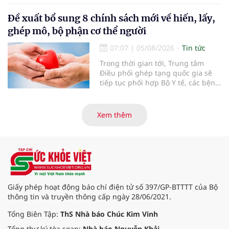
lọc miễn phí cho người dân, ghi
nhận 32.286.360 người, chiếm gần
Đề xuất bổ sung 8 chính sách mới về hiến, lấy,
30% dân số cả nước đã được khám
ghép mô, bộ phận cơ thể người
sức khỏe định kỳ năm nay.
07:07
|
05/08/2026
Tin tức
Trong thời gian tới, Trung tâm
Điều phối ghép tạng quốc gia sẽ
tiếp tục phối hợp Bộ Y tế, các bệnh
viện và các cơ quan liên quan để
mở rộng mạng lưới điều phối, tăng
cường truyền thông, hoàn thiện
Xem thêm
quy trình chuyên môn và hệ thống
pháp luật để thúc đẩy lĩnh vực
hiến và ghép mô tạng.
Giấy phép hoạt động báo chí điện tử số 397/GP-BTTTT của Bộ
thông tin và truyền thông cấp ngày 28/06/2021.
Tổng Biên Tập:
ThS Nhà báo Chúc Kim Vinh
Tổng thư ký tòa soạn:
Nhà báo Nguyễn Khải