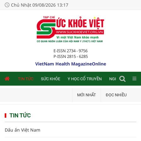
Chủ Nhật 09/08/2026 13:17
E-ISSN 2734 - 9756
P-ISSN 2815 - 6285
VietNam Health MagazineOnline
NLINE
TIN TỨC
SỨC KHỎE
Y HỌC CỔ TRUYỀN
NGHIÊN CỨU TRA
MỚI NHẤT
ĐỌC NHIỀU
TIN TỨC
Dấu ấn Việt Nam