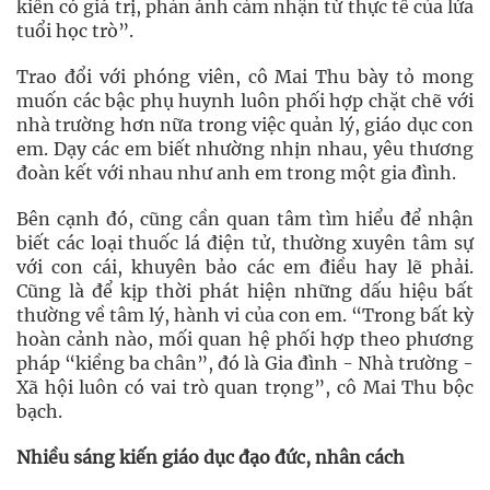
kiến có giá trị, phản ánh cảm nhận từ thực tế của lứa
tuổi học trò”.
Trao đổi với phóng viên, cô Mai Thu bày tỏ mong
muốn các bậc phụ huynh luôn phối hợp chặt chẽ với
nhà trường hơn nữa trong việc quản lý, giáo dục con
em. Dạy các em biết nhường nhịn nhau, yêu thương
đoàn kết với nhau như anh em trong một gia đình.
Bên cạnh đó, cũng cần quan tâm tìm hiểu để nhận
biết các loại thuốc lá điện tử, thường xuyên tâm sự
với con cái, khuyên bảo các em điều hay lẽ phải.
Cũng là để kịp thời phát hiện những dấu hiệu bất
thường về tâm lý, hành vi của con em. “Trong bất kỳ
hoàn cảnh nào, mối quan hệ phối hợp theo phương
pháp “kiềng ba chân”, đó là Gia đình - Nhà trường -
Xã hội luôn có vai trò quan trọng”, cô Mai Thu bộc
bạch.
Nhiều sáng kiến giáo dục đạo đức, nhân cách