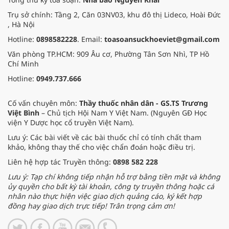
Trụ sở chính: Tầng 2, Căn 03NV03, khu đô thị Lideco, Hoài Đức
, Hà Nội
Hotline:
0898582228
. Email:
toasoansuckhoeviet@gmail.com
Văn phòng TP.HCM: 909 Âu cơ, Phường Tân Sơn Nhì, TP Hồ
Chí Minh
Hotline:
0949.737.666
Cố vấn chuyên môn:
Thầy thuốc nhân dân - GS.TS Trương
Việt Bình
– Chủ tịch Hội Nam Y Việt Nam. (Nguyên GĐ Học
viện Y Dược học cổ truyền Việt Nam).
Lưu ý: Các bài viết về các bài thuốc chỉ có tính chất tham
khảo, không thay thế cho việc chẩn đoán hoặc điều trị.
Liên hệ hợp tác Truyền thông:
0898 582 228
Lưu ý: Tạp chí không tiếp nhận hỗ trợ bằng tiền mặt và không
ủy quyền cho bất kỳ tài khoản, công ty truyền thông hoặc cá
nhân nào thực hiện việc giao dịch quảng cáo, ký kết hợp
đồng hay giao dịch trực tiếp! Trân trọng cảm ơn!