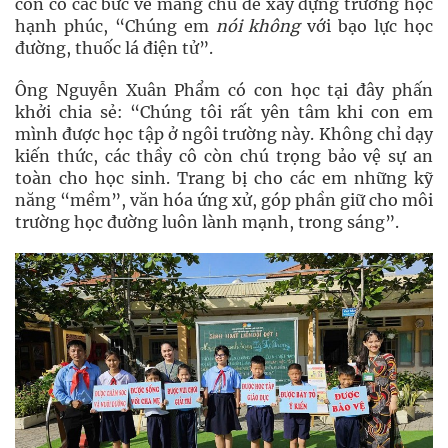
còn có các bức vẽ mang chủ đề xây dựng trường học
hạnh phúc, “Chúng em
nói không
với bạo lực học
đường, thuốc lá điện tử”.
Ông Nguyễn Xuân Phẩm có con học tại đây phấn
khởi chia sẻ: “Chúng tôi rất yên tâm khi con em
mình được học tập ở ngôi trường này. Không chỉ dạy
kiến thức, các thầy cô còn chú trọng bảo vệ sự an
toàn cho học sinh. Trang bị cho các em những kỹ
năng “mềm”, văn hóa ứng xử, góp phần giữ cho môi
trường học đường luôn lành mạnh, trong sáng”.