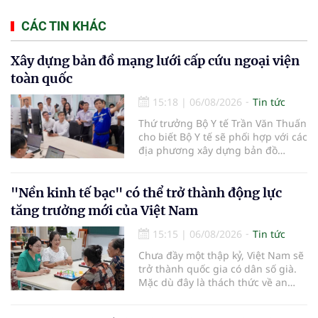
CÁC TIN KHÁC
Xây dựng bản đồ mạng lưới cấp cứu ngoại viện
toàn quốc
15:18
|
06/08/2026
Tin tức
Thứ trưởng Bộ Y tế Trần Văn Thuấn
cho biết Bộ Y tế sẽ phối hợp với các
địa phương xây dựng bản đồ
mạng lưới cấp cứu ngoại viện,
đồng thời chuẩn hóa đào tạo, hoàn
thiện cơ chế tài chính và đa dạng
"Nền kinh tế bạc" có thể trở thành động lực
hóa phương tiện nhằm nâng cao
tăng trưởng mới của Việt Nam
năng lực cấp cứu trước viện trên
phạm vi cả nước.
15:15
|
06/08/2026
Tin tức
Chưa đầy một thập kỷ, Việt Nam sẽ
trở thành quốc gia có dân số già.
Mặc dù đây là thách thức về an
sinh xã hội, tuy nhiên cũng mở ra
"nền kinh tế bạc", lĩnh vực dự báo