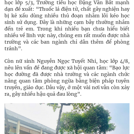
học lớp 5/3, Trường tiểu học Đặng Văn Bất mạnh
dạn đề xuất: “Thuốc lá điện tử, chất gây nghiện hay
bị kẻ xấu dùng nhiều thủ đoạn nhằm lôi kéo học
sinh sử dụng. Đây là những cạm bẫy thường nhắm
đến trẻ em. Trong khi nhiều bạn chưa hiểu biết
nhiều về lĩnh vực này, chúng em rất muốn được nhà
trường và các ban ngành chỉ dẫn thêm để phòng
tránh”.
Còn nữ sinh Nguyễn Ngọc Tuyết Nhi, học lớp 4/8,
nêu lên vấn đề đang được xã hội quan tâm: “Bạo lực
học đường đã được nhà trường và các ngành chức
năng quan tâm phòng ngừa bằng biện pháp tuyên
truyền, giáo dục. Dẫu vậy, ở một vài nơi vẫn còn xảy
ra, gây nhiều hậu quả đau lòng”.