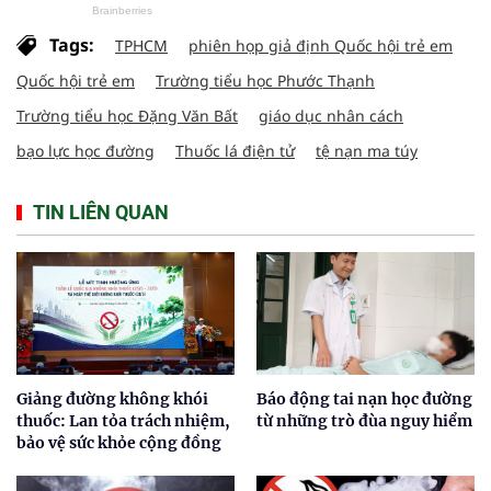
Tags:
TPHCM
phiên họp giả định Quốc hội trẻ em
Quốc hội trẻ em
Trường tiểu học Phước Thạnh
Trường tiểu học Đặng Văn Bất
giáo dục nhân cách
bạo lực học đường
Thuốc lá điện tử
tệ nạn ma túy
TIN LIÊN QUAN
Giảng đường không khói
Báo động tai nạn học đường
thuốc: Lan tỏa trách nhiệm,
từ những trò đùa nguy hiểm
bảo vệ sức khỏe cộng đồng