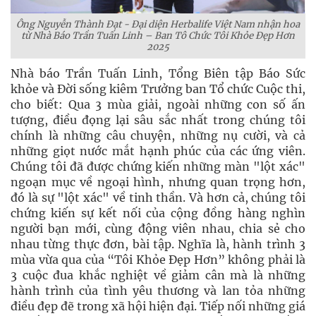
Ông Nguyễn Thành Đạt - Đại diện Herbalife Việt Nam nhận hoa
từ Nhà Báo Trần Tuấn Linh – Ban Tô Chức Tôi Khỏe Đẹp Hơn
2025
Nhà báo Trần Tuấn Linh, Tổng Biên tập Báo Sức
khỏe và Đời sống kiêm Trưởng ban Tổ chức Cuộc thi,
cho biết: Qua 3 mùa giải, ngoài những con số ấn
tượng, điều đọng lại sâu sắc nhất trong chúng tôi
chính là những câu chuyện, những nụ cười, và cả
những giọt nước mắt hạnh phúc của các ứng viên.
Chúng tôi đã được chứng kiến những màn "lột xác"
ngoạn mục về ngoại hình, nhưng quan trọng hơn,
đó là sự "lột xác" về tinh thần. Và hơn cả, chúng tôi
chứng kiến sự kết nối của cộng đồng hàng nghìn
người bạn mới, cùng động viên nhau, chia sẻ cho
nhau từng thực đơn, bài tập. Nghĩa là, hành trình 3
mùa vừa qua của “Tôi Khỏe Đẹp Hơn” không phải là
3 cuộc đua khắc nghiệt về giảm cân mà là những
hành trình của tình yêu thương và lan tỏa những
điều đẹp đẽ trong xã hội hiện đại. Tiếp nối những giá