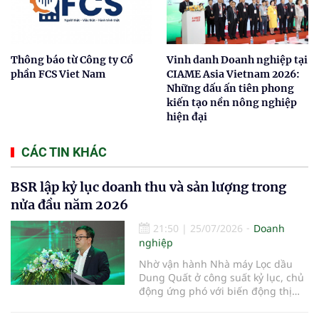
Thông báo từ Công ty Cổ
Vinh danh Doanh nghiệp tại
phần FCS Viet Nam
CIAME Asia Vietnam 2026:
Những dấu ấn tiên phong
kiến tạo nền nông nghiệp
hiện đại
CÁC TIN KHÁC
BSR lập kỷ lục doanh thu và sản lượng trong
nửa đầu năm 2026
21:50
|
25/07/2026
Doanh
nghiệp
Nhờ vận hành Nhà máy Lọc dầu
Dung Quất ở công suất kỷ lục, chủ
động ứng phó với biến động thị
trường và triển khai đồng bộ các
giải pháp quản trị, doanh nghiệp