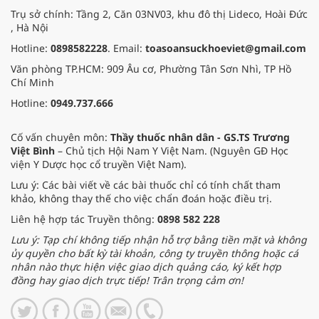
Trụ sở chính: Tầng 2, Căn 03NV03, khu đô thị Lideco, Hoài Đức
, Hà Nội
Hotline:
0898582228
. Email:
toasoansuckhoeviet@gmail.com
Văn phòng TP.HCM: 909 Âu cơ, Phường Tân Sơn Nhì, TP Hồ
Chí Minh
Hotline:
0949.737.666
Cố vấn chuyên môn:
Thầy thuốc nhân dân - GS.TS Trương
Việt Bình
– Chủ tịch Hội Nam Y Việt Nam. (Nguyên GĐ Học
viện Y Dược học cổ truyền Việt Nam).
Lưu ý: Các bài viết về các bài thuốc chỉ có tính chất tham
khảo, không thay thế cho việc chẩn đoán hoặc điều trị.
Liên hệ hợp tác Truyền thông:
0898 582 228
Lưu ý: Tạp chí không tiếp nhận hỗ trợ bằng tiền mặt và không
ủy quyền cho bất kỳ tài khoản, công ty truyền thông hoặc cá
nhân nào thực hiện việc giao dịch quảng cáo, ký kết hợp
đồng hay giao dịch trực tiếp! Trân trọng cảm ơn!