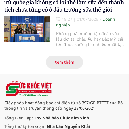
Từ quốc gia không có lợi thế làm sữa đến thành
ngơi hằng ngày, với sự hỗ trợ từ
các giải pháp công nghệ phù hợp.
tích chưa từng có ở đấu trường sữa thế giới
18:27
|
01/07/2026
Doanh
nghiệp
Không phải những tập đoàn sữa
lâu đời tại châu Âu hay Bắc Mỹ, cái
tên được xướng lên nhiều nhất tại
Giải thưởng Đổi mới Ngành sữa
Thế giới (World Dairy Innovation
Awards) 2026 lại đến từ Việt Nam.
Xem thêm
Vinamilk gây bất ngờ lớn khi giành
chiến thắng áp đảo với 5 hạng
mục giải thưởng, tạo nên một kỷ
lục chưa từng có trong lịch sử giải.
Điều gì giúp đại diện từ Việt Nam
tạo nên kỳ tích đặc biệt này?
Giấy phép hoạt động báo chí điện tử số 397/GP-BTTTT của Bộ
thông tin và truyền thông cấp ngày 28/06/2021.
Tổng Biên Tập:
ThS Nhà báo Chúc Kim Vinh
Tổng thư ký tòa soạn:
Nhà báo Nguyễn Khải