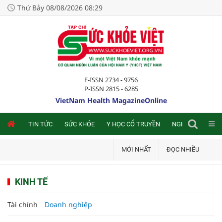
Thứ Bảy 08/08/2026 08:29
E-ISSN 2734 - 9756
P-ISSN 2815 - 6285
VietNam Health MagazineOnline
NLINE
TIN TỨC
SỨC KHỎE
Y HỌC CỔ TRUYỀN
NGHIÊN CỨU TRA
MỚI NHẤT
ĐỌC NHIỀU
KINH TẾ
Tài chính
Doanh nghiệp