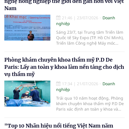
nghệ nông nghiệp thế giới đến gần hơn với Việt
đốc Vinamilk - được trao tặng Huân
chương Độc lập hạng Ba vì những
Nam
thành tích đặc biệt xuất sắc trong
công tác, góp phần vào sự nghiệp
21:46
|
23/07/2026
Doanh
xây dựng chủ nghĩa xã hội và bảo
nghiệp
vệ Tổ quốc.
Sáng 23/7, tại Trung tâm Triển lãm
Quốc tế Sky Expo (TP. Hồ Chí Minh),
Triển lãm Công nghệ Máy móc
Nông nghiệp Quốc tế Việt Nam
2026 (CIAME Asia Vietnam 2026)
Phòng khám chuyên khoa thẩm mỹ P.D De
chính thức khai mạc, mở đầu cho
chuỗi hoạt động kết nối công
Paris: Lấy an toàn y khoa làm nền tảng cho dịch
nghệ, xúc tiến thương mại và hợp
vụ thẩm mỹ
tác đầu tư trong lĩnh vực cơ giới
hóa nông nghiệp giữa Việt Nam
17:34
|
21/07/2026
Doanh
với các quốc gia trong khu vực và
nghiệp
trên thế giới.
Trải qua 10 năm hoạt động, Phòng
khám chuyên khoa thẩm mỹ P.D De
Paris xác định an toàn y khoa và
tuân thủ pháp luật là nguyên tắc
xuyên suốt. Phòng khám chú trọng
"Top 10 Nhãn hiệu nổi tiếng Việt Nam năm
đầu tư đội ngũ bác sĩ, cơ sở vật