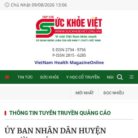
Chủ Nhật 09/08/2026 13:06
E-ISSN 2734 - 9756
P-ISSN 2815 - 6285
VietNam Health MagazineOnline
NLINE
TIN TỨC
SỨC KHỎE
Y HỌC CỔ TRUYỀN
NGHIÊN CỨU TRA
MỚI NHẤT
ĐỌC NHIỀU
THÔNG TIN TUYÊN TRUYỀN QUẢNG CÁO
ỦY BAN NHÂN DÂN HUYỆN