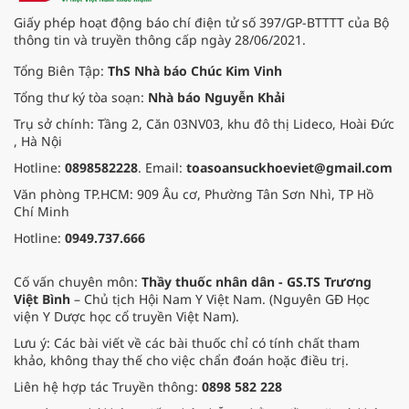
đồng hành cùng sự phát triển bền
Giấy phép hoạt động báo chí điện tử số 397/GP-BTTTT của Bộ
vững của đất nước.
thông tin và truyền thông cấp ngày 28/06/2021.
Tổng Biên Tập:
ThS Nhà báo Chúc Kim Vinh
Tổng thư ký tòa soạn:
Nhà báo Nguyễn Khải
Trụ sở chính: Tầng 2, Căn 03NV03, khu đô thị Lideco, Hoài Đức
, Hà Nội
Hotline:
0898582228
. Email:
toasoansuckhoeviet@gmail.com
Văn phòng TP.HCM: 909 Âu cơ, Phường Tân Sơn Nhì, TP Hồ
Chí Minh
Hotline:
0949.737.666
Cố vấn chuyên môn:
Thầy thuốc nhân dân - GS.TS Trương
Việt Bình
– Chủ tịch Hội Nam Y Việt Nam. (Nguyên GĐ Học
viện Y Dược học cổ truyền Việt Nam).
Lưu ý: Các bài viết về các bài thuốc chỉ có tính chất tham
khảo, không thay thế cho việc chẩn đoán hoặc điều trị.
Liên hệ hợp tác Truyền thông:
0898 582 228