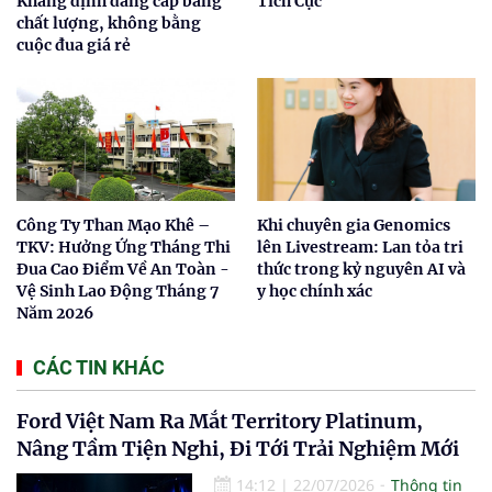
Khẳng định đẳng cấp bằng
Tích Cực
chất lượng, không bằng
cuộc đua giá rẻ
Công Ty Than Mạo Khê –
Khi chuyên gia Genomics
TKV: Hưởng Ứng Tháng Thi
lên Livestream: Lan tỏa tri
Đua Cao Điểm Về An Toàn -
thức trong kỷ nguyên AI và
Vệ Sinh Lao Động Tháng 7
y học chính xác
Năm 2026
CÁC TIN KHÁC
Ford Việt Nam Ra Mắt Territory Platinum,
Nâng Tầm Tiện Nghi, Đi Tới Trải Nghiệm Mới
14:12
|
22/07/2026
Thông tin