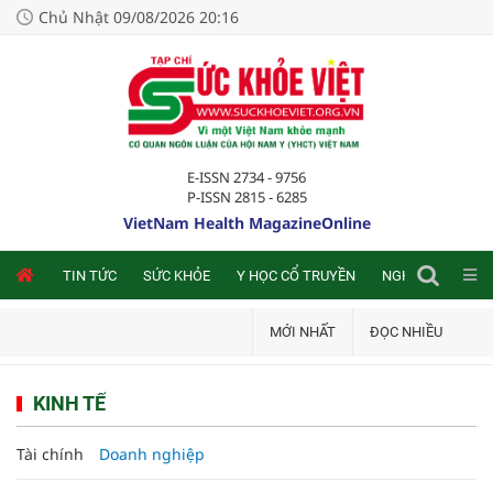
Chủ Nhật 09/08/2026 20:16
E-ISSN 2734 - 9756
P-ISSN 2815 - 6285
VietNam Health MagazineOnline
NLINE
TIN TỨC
SỨC KHỎE
Y HỌC CỔ TRUYỀN
NGHIÊN CỨU TRA
MỚI NHẤT
ĐỌC NHIỀU
KINH TẾ
Tài chính
Doanh nghiệp