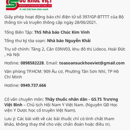
Điều gì giúp đại diện từ Việt Nam
tạo nên kỳ tích đặc biệt này?
Giấy phép hoạt động báo chí điện tử số 397/GP-BTTTT của Bộ
thông tin và truyền thông cấp ngày 28/06/2021.
Tổng Biên Tập:
ThS Nhà báo Chúc Kim Vinh
Tổng thư ký tòa soạn:
Nhà báo Nguyễn Khải
Trụ sở chính: Tầng 2, Căn 03NV03, khu đô thị Lideco, Hoài Đức
, Hà Nội
Hotline:
0898582228
. Email:
toasoansuckhoeviet@gmail.com
Văn phòng TP.HCM: 909 Âu cơ, Phường Tân Sơn Nhì, TP Hồ
Chí Minh
Hotline:
0949.737.666
Cố vấn chuyên môn:
Thầy thuốc nhân dân - GS.TS Trương
Việt Bình
– Chủ tịch Hội Nam Y Việt Nam. (Nguyên GĐ Học
viện Y Dược học cổ truyền Việt Nam).
Lưu ý: Các bài viết về các bài thuốc chỉ có tính chất tham
khảo, không thay thế cho việc chẩn đoán hoặc điều trị.