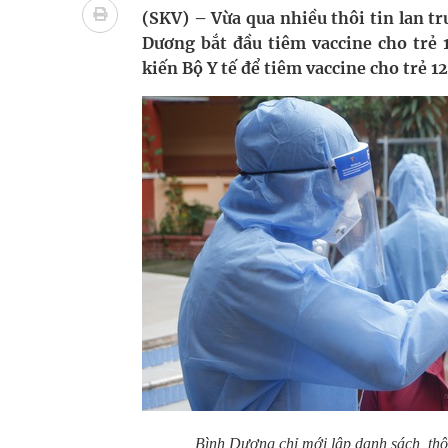
Tổng hợp những cách trị thâm body nách, bẹn, m
(SKV) – Vừa qua nhiều thôi tin lan t
Dương bắt đầu tiêm vaccine cho trẻ 
Tỷ lệ tật khúc xạ ở trẻ gia tăng: Khuyến nghị của
kiến Bộ Y tế để tiêm vaccine cho trẻ 1
Hội Đông y phường Cầu Kiệu ra mắt, định hướng p
TP.HCM: Ra mắt Câu lạc bộ Thầy Thuốc Trẻ phư
Bình Dương chỉ mới lập danh sách, thông