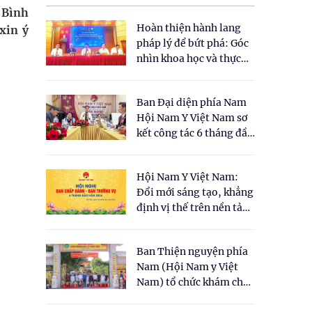
 Bình
Hoàn thiện hành lang
xin ý
pháp lý để bứt phá: Góc
nhìn khoa học và thực
tiễn tại Tọa đàm " Đề
xuất một số nội dung
Ban Đại diện phía Nam
cho Luật Y dược cổ
Hội Nam Y Việt Nam sơ
truyền Việt Nam"
kết công tác 6 tháng đầu
năm 2026
Hội Nam Y Việt Nam:
Đổi mới sáng tạo, khẳng
định vị thế trên nền tảng
y học cổ truyền và khoa
học hiện đại
Ban Thiện nguyện phía
Nam (Hội Nam y Việt
Nam) tổ chức khám chữa
bệnh y học cổ truyền và