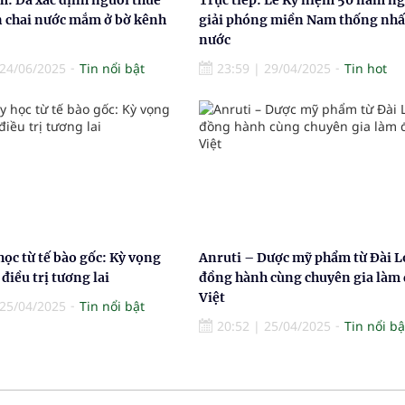
n chai nước mắm ở bờ kênh
giải phóng miền Nam thống nhấ
nước
24/06/2025
Tin nổi bật
23:59
|
29/04/2025
Tin hot
học từ tế bào gốc: Kỳ vọng
Anruti – Dược mỹ phẩm từ Đài L
điều trị tương lai
đồng hành cùng chuyên gia làm
Việt
25/04/2025
Tin nổi bật
20:52
|
25/04/2025
Tin nổi bậ