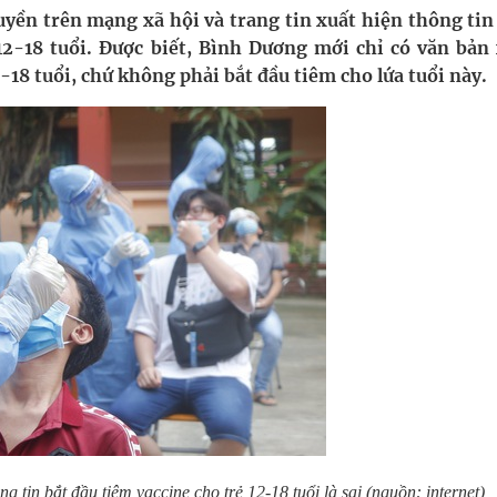
ông cực hiệu quả
ruyền trên mạng xã hội và trang tin xuất hiện thông tin
12-18 tuổi. Được biết, Bình Dương mới chỉ có văn bản 
 chuyên gia
2-18 tuổi, chứ không phải bắt đầu tiêm cho lứa tuổi này.
hát triển gắn với chuyển đổi số
ờng Phú Thạnh
 tin bắt đầu tiêm vaccine cho trẻ 12-18 tuổi là sai (nguồn: internet)