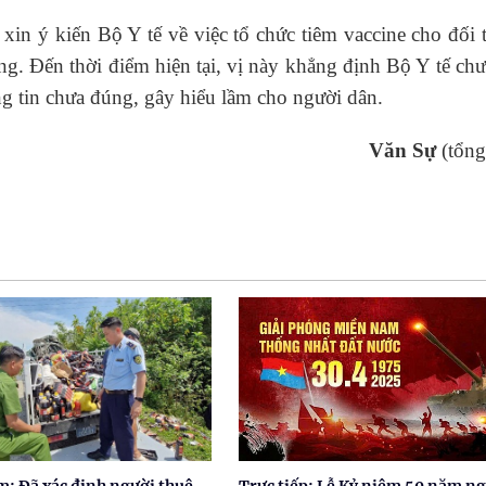
xin ý kiến Bộ Y tế về việc tổ chức tiêm vaccine cho đối
ng. Đến thời điểm hiện tại, vị này khẳng định Bộ Y tế ch
ng tin chưa đúng, gây hiểu lầm cho người dân.
Văn Sự
(tổng
: Đã xác định người thuê
Trực tiếp: Lễ Kỷ niệm 50 năm n