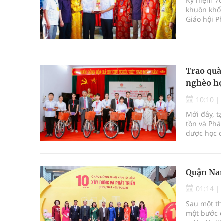
Kỷ niệm 7
khuôn khổ
Giáo hội P
Việt đồng
được triển
Trao quà
nghèo họ
10:10
Mới đây, t
tồn và Phá
dược học 
phối hợp 
Thìn 2024”
Trường Yên
Quận Na
01:14
Sau một th
một bước 