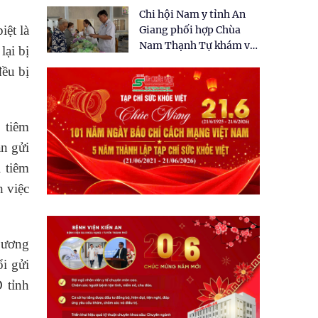
tặng quà cho 150 người
Chi hội Nam y tỉnh An
dân tại xã Tân Tập
iệt là
Giang phối hợp Chùa
Nam Thạnh Tự khám và
lại bị
cấp thuốc miễn phí cho
đều bị
nhân dân
 tiêm
ản gửi
ị tiêm
 việc
 Dương
ổi gửi
 tỉnh