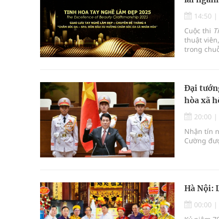
14:50
Cuộc thi
T
thuật viên
trong chuỗ
ngành làm 
lưu tay n
Đại tướn
hòa xã h
20:00
Nhận tín n
Cường đượ
Hà Nội: 
00:00