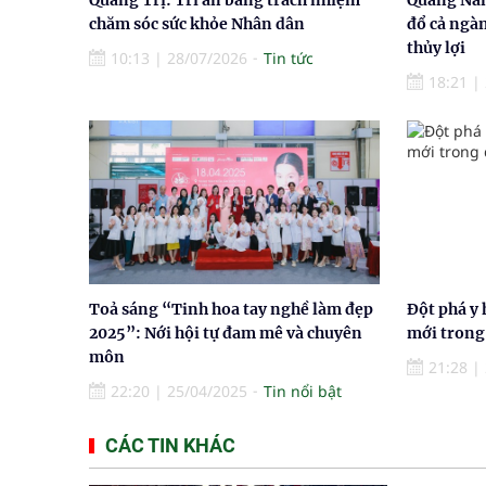
chăm sóc sức khỏe Nhân dân
đổ cả ngà
thủy lợi
10:13
|
28/07/2026
Tin tức
18:21
|
Toả sáng “Tinh hoa tay nghề làm đẹp
Đột phá y 
2025”: Nới hội tự đam mê và chuyên
mới trong 
môn
21:28
|
22:20
|
25/04/2025
Tin nổi bật
CÁC TIN KHÁC