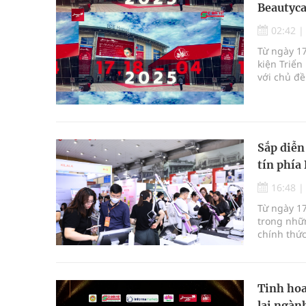
Beautyca
02:42
Từ ngày 17
kiện Triể
với chủ đề
Sắp diễn
tín phía
16:48
Từ ngày 1
trong nhữn
chính thức
quan trọn
quốc tế đ
tóc, móng 
Tinh hoa
lai ngàn