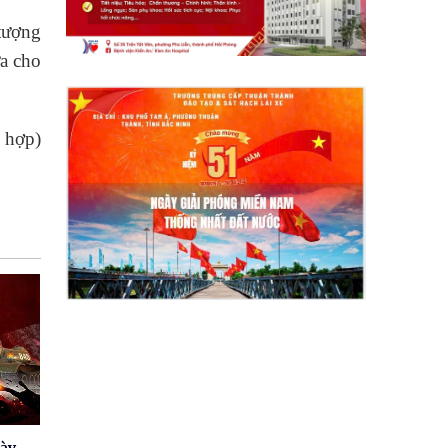
 tượng
ưa cho
 hợp)
gày