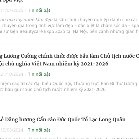
|
11/04/2025
Tin nổi bật
inh hoa tay nghề làm đẹp
là sân chơi chuyên nghiệp dành cho các 
, chuyên gia trong lĩnh vực làm đẹp – đặc biệt là chăm sóc da – sp
i sự kiện Beautycare Expo 2025 tại Hà Nội, bên cạnh những gian 
đẹp chuẩn quốc tế, những buổi hội thảo chuyên sâu, thì cuộc thi 
ghề làm đẹp chuyên đề 'Đón đầu xu hướng chăm sóc da cá nhân hóa
g Lương Cường chính thức được bầu làm Chủ tịch nước 
ội chủ nghĩa Việt Nam nhiệm kỳ 2021-2026
|
21/10/2024
Tin nổi bật
hiệm cao từ các đại biểu Quốc hội, Thường trực Ban Bí thư Lương
c bầu giữ chức Chủ tịch nước nhiệm kỳ 2021-2026.
Lễ Dâng hương Cẩn cáo Đức Quốc Tổ Lạc Long Quân
|
15/08/2024
Tin nổi bật