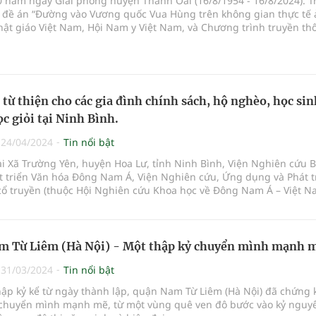
0 năm ngày Giải phóng huyện Thanh Oai (16/8/1954 - 16/8/2024). T
 đề án “Đường vào Vương quốc Vua Hùng trên không gian thực tế 
hật giáo Việt Nam, Hội Nam y Việt Nam, và Chương trình truyền th
 hành cùng doanh nghiệp chủ trì, nhiều hoạt động văn hóa cội ng
 khai trong suốt hai năm qua.
 từ thiện cho các gia đình chính sách, hộ nghèo, học sin
c giỏi tại Ninh Bình.
|
24/04/2024
Tin nổi bật
ại Xã Trường Yên, huyện Hoa Lư, tỉnh Ninh Bình, Viện Nghiên cứu 
t triển Văn hóa Đông Nam Á, Viện Nghiên cứu, Ứng dụng và Phát t
cổ truyền (thuộc Hội Nghiên cứu Khoa học về Đông Nam Á – Việt N
với các cơ quan hữu quan tổ chức chương trình:“Du Xuân đón lộc G
, Dựlễ dâng hương Đền thờ Vua Đinh Tiên Hoàng và làm từ thiện tạ
, huyện Hoa Lư, tỉnh Ninh Bình”.
m Từ Liêm (Hà Nội) - Một thập kỷ chuyển mình mạnh 
|
31/03/2024
Tin nổi bật
ập kỷ kể từ ngày thành lập, quận Nam Từ Liêm (Hà Nội) đã chứng 
chuyển mình mạnh mẽ, từ một vùng quê ven đô bước vào kỷ nguy