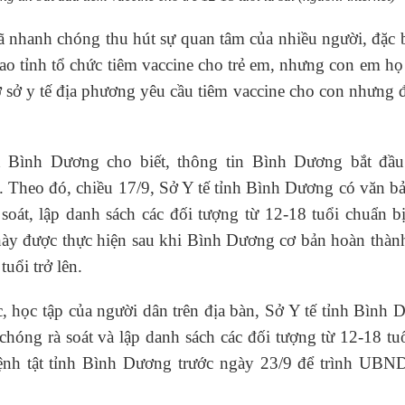
đã nhanh chóng thu hút sự quan tâm của nhiều người, đặc b
ao tỉnh tổ chức tiêm vaccine cho trẻ em, nhưng con em họ 
 sở y tế địa phương yêu cầu tiêm vaccine cho con nhưng 
 Bình Dương cho biết, thông tin Bình Dương bắt đầu
g. Theo đó, chiều 17/9, Sở Y tế tỉnh Bình Dương có văn b
soát, lập danh sách các đối tượng từ 12-18 tuổi chuẩn b
y được thực hiện sau khi Bình Dương cơ bản hoàn thành
uổi trở lên.
, học tập của người dân trên địa bàn, Sở Y tế tỉnh Bình
hóng rà soát và lập danh sách các đối tượng từ 12-18 tu
ệnh tật tỉnh Bình Dương trước ngày 23/9 để trình UBND