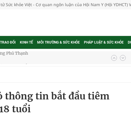
 tử Sức khỏe Việt - Cơ quan ngôn luận của Hội Nam Y (Hội YDHCT) 
 TRAO ĐỔI
KINH TẾ
MÔI TRƯỜNG & SỨC KHỎE
PHÁP LUẬT & SỨC KHỎE
D
hìn phụ nữ mỗi năm
ợng thuốc
 thông tin bắt đầu tiêm
18 tuổi
g, nhiệt độ cao nhất 35 độ
kỳ, khám sàng lọc cho người dân