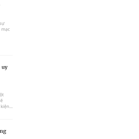
 sự
i mạc
 uy
ột
sẽ
 kiện
 và
ện,
ơng