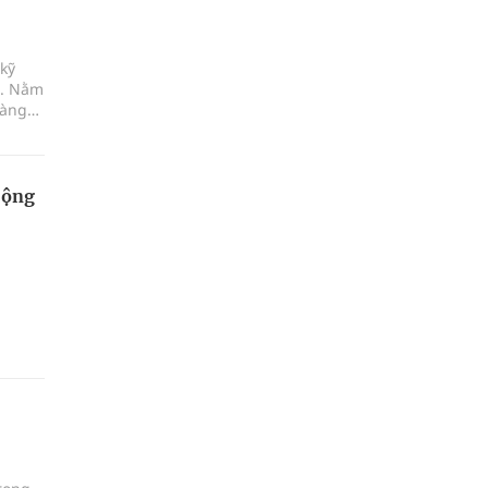
kỹ
a. Nằm
hàng
giao
'.
Cộng