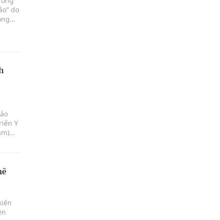
rong
ảo” do
ông
uồn đã
h
Bảo
riển Y
am)
iáp
i xã
mẽ
kiến
ên