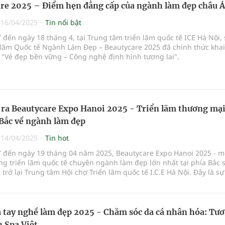
re 2025 – Điểm hẹn đẳng cấp của ngành làm đẹp châu Á
|
16/04/2025
Tin nổi bật
 đến ngày 18 tháng 4, tại Trung tâm triển lãm quốc tế ICE Hà Nội,
n lãm Quốc tế Ngành Làm Đẹp – Beautycare 2025 đã chính thức kha
 "Vẻ đẹp bền vững – Công nghệ định hình tương lai".
 ra Beautycare Expo Hanoi 2025 - Triển lãm thương mại
 Bắc về ngành làm đẹp
|
14/04/2025
Tin hot
7 đến ngày 19 tháng 04 năm 2025, Beautycare Expo Hanoi 2025 - m
g triển lãm quốc tế chuyên ngành làm đẹp lớn nhất tại phía Bắc 
 trở lại Trung tâm Hội chợ Triển lãm quốc tế I.C.E Hà Nội. Đây là sự
g nhằm xúc tiến thương mại, kết nối các doanh nghiệp trong nước
ang kinh doanh ở lĩnh vực mỹ phẩm, chăm sóc sắc đẹp, thẩm mỹ vi
và các công nghệ làm đẹp tiên tiến nhất.
 tay nghề làm đẹp 2025 - Chăm sóc da cá nhân hóa: Tư
h Spa Việt