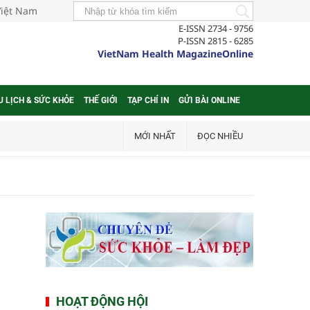
Việt Nam
E-ISSN 2734 - 9756
P-ISSN 2815 - 6285
VietNam Health MagazineOnline
U LỊCH & SỨC KHỎE
THẾ GIỚI
TẠP CHÍ IN
GỬI BÀI ONLINE
MỚI NHẤT
ĐỌC NHIỀU
HOẠT ĐỘNG HỘI