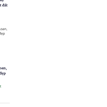
t đất
oan,
 đẹp
t