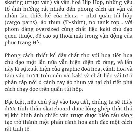
skating (trượt ván) và văn hoá Hip Hop, những yếu
tố ảnh hưởng rất nhiều đến phong cách ăn vận cá
nhân lẫn thiết kế của Elena - như quần túi hộp
(cargo parts), áo thun (T-shirt), no tank top... với
phom dáng oversized cùng chất liệu kaki chủ đạo
quen thuộc, đề cao sự thoái mái trong vận động của
phục trang Hè.
Phong cách thiết kế đầy chất thơ với hoạ tiết hoa
chủ đạo một lần nữa vẫn hiện diện rõ ràng, và lần
này là sự xuất hiện của graphic đoá hoa, cánh hoa và
tấm ván trượt trên nền vải kaki và chất liệu vải tơ ở
phần ráp nối ở cánh tay áo thun và tại chi tiết phá
cách chạy dọc trên quần túi hộp.
Đặc biệt, nếu chú ý kỹ vào hoạ tiết, chúng ta sẽ thấy
được tính thần skateboard được lồng ghép thật thú
vị khi hình ảnh chiếc ván trượt được biến tấu sáng
tạo trở thành một phần cánh hoa anh đào một cách
rất tinh tế.