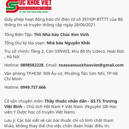
Giấy phép hoạt động báo chí điện tử số 397/GP-BTTTT của Bộ
thông tin và truyền thông cấp ngày 28/06/2021.
Tổng Biên Tập:
ThS Nhà báo Chúc Kim Vinh
Tổng thư ký tòa soạn:
Nhà báo Nguyễn Khải
Trụ sở chính: Tầng 2, Căn 03NV03, khu đô thị Lideco, Hoài Đức
, Hà Nội
Hotline:
0898582228
. Email:
toasoansuckhoeviet@gmail.com
Văn phòng TP.HCM: 909 Âu cơ, Phường Tân Sơn Nhì, TP Hồ
Chí Minh
Hotline:
0949.737.666
Cố vấn chuyên môn:
Thầy thuốc nhân dân - GS.TS Trương
Việt Bình
– Chủ tịch Hội Nam Y Việt Nam. (Nguyên GĐ Học
viện Y Dược học cổ truyền Việt Nam).
Lưu ý: Các bài viết về các bài thuốc chỉ có tính chất tham
khảo, không thay thế cho việc chẩn đoán hoặc điều trị.