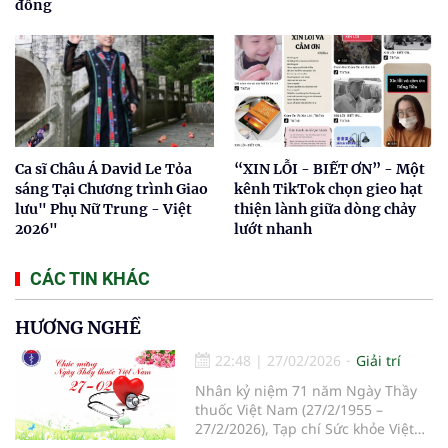
đồng
Ca sĩ Châu Á David Le Tỏa
“XIN LỖI - BIẾT ƠN” - Một
sáng Tại Chương trình Giao
kênh TikTok chọn gieo hạt
lưu" Phụ Nữ Trung - Việt
thiện lành giữa dòng chảy
2026"
lướt nhanh
CÁC TIN KHÁC
HƯƠNG NGHỀ
22:48
|
27/02/2026
Giải trí
Nhân kỷ niệm 71 năm Ngày Thầy
thuốc Việt Nam (27/2/1955 –
27/2/2026), Tạp chí Sức khỏe Việt
trân trọng giới thiệu tới bạn đọc