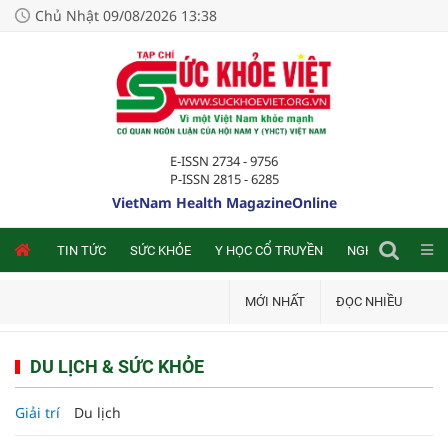
Chủ Nhật 09/08/2026 13:38
E-ISSN 2734 - 9756
P-ISSN 2815 - 6285
VietNam Health MagazineOnline
NLINE
TIN TỨC
SỨC KHỎE
Y HỌC CỔ TRUYỀN
NGHIÊN CỨU TRA
MỚI NHẤT
ĐỌC NHIỀU
DU LỊCH & SỨC KHỎE
Giải trí
Du lịch