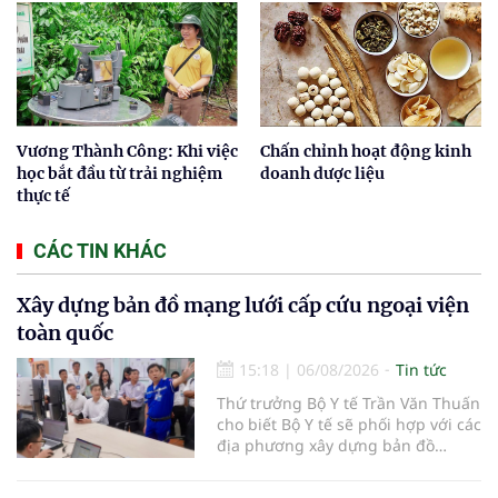
Vương Thành Công: Khi việc
Chấn chỉnh hoạt động kinh
học bắt đầu từ trải nghiệm
doanh dược liệu
thực tế
CÁC TIN KHÁC
Xây dựng bản đồ mạng lưới cấp cứu ngoại viện
toàn quốc
15:18
|
06/08/2026
Tin tức
Thứ trưởng Bộ Y tế Trần Văn Thuấn
cho biết Bộ Y tế sẽ phối hợp với các
địa phương xây dựng bản đồ
mạng lưới cấp cứu ngoại viện,
đồng thời chuẩn hóa đào tạo, hoàn