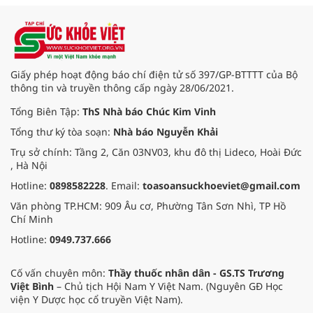
hiến và ghép mô tạng.
Giấy phép hoạt động báo chí điện tử số 397/GP-BTTTT của Bộ
thông tin và truyền thông cấp ngày 28/06/2021.
Tổng Biên Tập:
ThS Nhà báo Chúc Kim Vinh
Tổng thư ký tòa soạn:
Nhà báo Nguyễn Khải
Trụ sở chính: Tầng 2, Căn 03NV03, khu đô thị Lideco, Hoài Đức
, Hà Nội
Hotline:
0898582228
. Email:
toasoansuckhoeviet@gmail.com
Văn phòng TP.HCM: 909 Âu cơ, Phường Tân Sơn Nhì, TP Hồ
Chí Minh
Hotline:
0949.737.666
Cố vấn chuyên môn:
Thầy thuốc nhân dân - GS.TS Trương
Việt Bình
– Chủ tịch Hội Nam Y Việt Nam. (Nguyên GĐ Học
viện Y Dược học cổ truyền Việt Nam).