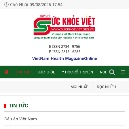
Chủ Nhật 09/08/2026 17:54
E-ISSN 2734 - 9756
P-ISSN 2815 - 6285
VietNam Health MagazineOnline
NLINE
TIN TỨC
SỨC KHỎE
Y HỌC CỔ TRUYỀN
NGHIÊN CỨU TRA
MỚI NHẤT
ĐỌC NHIỀU
TIN TỨC
Dấu ấn Việt Nam