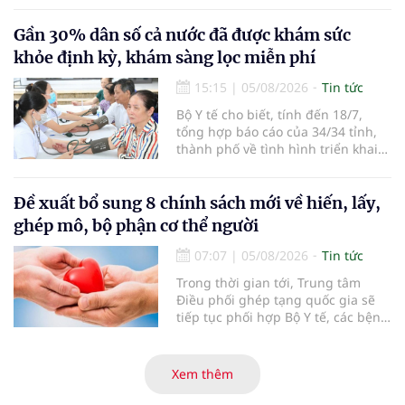
người đến khám, điều trị và đón
em bé đầu tiên chào đời.
Gần 30% dân số cả nước đã được khám sức
khỏe định kỳ, khám sàng lọc miễn phí
15:15
|
05/08/2026
Tin tức
Bộ Y tế cho biết, tính đến 18/7,
tổng hợp báo cáo của 34/34 tỉnh,
thành phố về tình hình triển khai
khám sức khỏe định kỳ, khám sàng
lọc miễn phí cho người dân, ghi
nhận 32.286.360 người, chiếm gần
Đề xuất bổ sung 8 chính sách mới về hiến, lấy,
30% dân số cả nước đã được khám
ghép mô, bộ phận cơ thể người
sức khỏe định kỳ năm nay.
07:07
|
05/08/2026
Tin tức
Trong thời gian tới, Trung tâm
Điều phối ghép tạng quốc gia sẽ
tiếp tục phối hợp Bộ Y tế, các bệnh
viện và các cơ quan liên quan để
mở rộng mạng lưới điều phối, tăng
cường truyền thông, hoàn thiện
Xem thêm
quy trình chuyên môn và hệ thống
pháp luật để thúc đẩy lĩnh vực