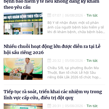
bệnh bảo hiểm y tế nếu không đăng ký khám
đại mới kết hợp giữa Tri thức, Bản
theo yêu cầu
lĩnh, Văn hóa và Công nghệ số
07:07
|
06/08/2026
Tin tức
Bộ Y tế nhận được một số phản
ánh của người bệnh bảo hiểm y tế
khi đi khám bệnh, chữa bệnh bảo
hiểm y tế đúng trình tự, thủ tục
quy định, không đăng ký khám
bệnh, chữa bệnh theo yêu cầu
Nhiều chuỗi hoạt động lớn được diễn ra tại Lễ
nhưng vẫn phải nộp thêm các chi
hội sầu riêng 2026
phí khám bệnh, chữa bệnh ngoài
phần cùng chi trả.
20:32
|
05/08/2026
Tin tức
Chiều 5/8, tại phường Buôn Ma
Thuột, Ban tổ chức Lễ hội Sầu
riêng Đắk Lắk 2026 tổ chức họp
báo thông tin về các hoạt động của
Lễ hội Sầu riêng Đắk Lắk 2026.Lễ
hội Sầu riêng Đắk Lắk năm 2026 có
Tiếp tục rà soát, triển khai các nhiệm vụ trong
chủ đề “Sầu riêng Đắk Lắk – Kết nối
lĩnh vực cấp cứu, điều trị đột quỵ
vươn xa”, được tổ chức từ ngày
15/8/2026 đến ngày 02/9/2026 tại
20:31
|
05/08/2026
Tin tức