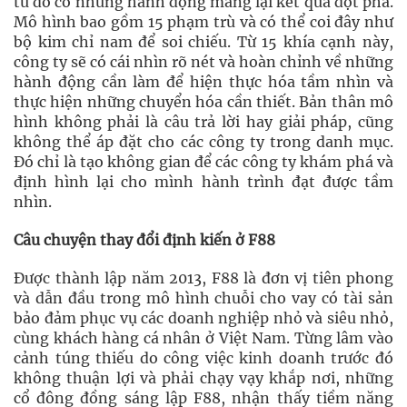
từ đó có những hành động mang lại kết quả đột phá.
Mô hình bao gồm 15 phạm trù và có thể coi đây như
bộ kim chỉ nam để soi chiếu. Từ 15 khía cạnh này,
công ty sẽ có cái nhìn rõ nét và hoàn chỉnh về những
hành động cần làm để hiện thực hóa tầm nhìn và
thực hiện những chuyển hóa cần thiết. Bản thân mô
hình không phải là câu trả lời hay giải pháp, cũng
không thể áp đặt cho các công ty trong danh mục.
Đó chỉ là tạo không gian để các công ty khám phá và
định hình lại cho mình hành trình đạt được tầm
nhìn.
Câu chuyện thay đổi định kiến ở F88
Được thành lập năm 2013, F88 là đơn vị tiên phong
và dẫn đầu trong mô hình chuỗi cho vay có tài sản
bảo đảm phục vụ các doanh nghiệp nhỏ và siêu nhỏ,
cùng khách hàng cá nhân ở Việt Nam. Từng lâm vào
cảnh túng thiếu do công việc kinh doanh trước đó
không thuận lợi và phải chạy vạy khắp nơi, những
cổ đông đồng sáng lập F88, nhận thấy tiềm năng