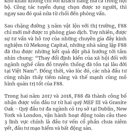
khó khăn không chỉ với khách hàng mà cả trong nội
bộ. Công tác tuyển dụng chọn được 10 người, thì
ngay sau đó quá nửa từ chối đến phỏng vấn.
Sau chặng đường 3 năm vật lộn với thị trường, F88
chỉ mới mở được 11 phòng giao dịch. Tuy nhiên, được
sự tư vấn và hỗ trợ của những chuyên gia đầy kinh
nghiệm từ Mekong Capital, những nhà sáng lập F88
đã thu được những kết quả đột phá hướng tới tầm
nhìn chung: “Thay đổi định kiến của xã hội đối với
ngành nghề cầm đồ truyền thống đã tồn tại lâu đời
tại Việt Nam”. Đồng thời, vào lúc đó, các nhà đầu tư
cũng nhận thấy tiềm năng và thế mạnh cùng mô
hình quản trị tốt của F88.
Trong hai năm 2017 và 2018, F88 đã thành công bố
nhận được vốn đầu tư từ hai quỹ MEF III và Granite
Oak - Quỹ đầu tư đa ngành có trụ sở tại Dublin, New
York và London, vận hành hoạt động toàn cầu theo
3 lĩnh vực chính là đầu tư vốn cổ phần chưa niêm
yết, đầu tư mạo hiểm và bất động sản.