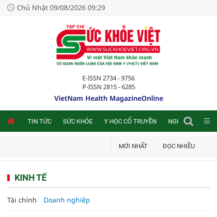
Chủ Nhật 09/08/2026 09:29
E-ISSN 2734 - 9756
P-ISSN 2815 - 6285
VietNam Health MagazineOnline
NLINE
TIN TỨC
SỨC KHỎE
Y HỌC CỔ TRUYỀN
NGHIÊN CỨU TRA
MỚI NHẤT
ĐỌC NHIỀU
KINH TẾ
Tài chính
Doanh nghiệp