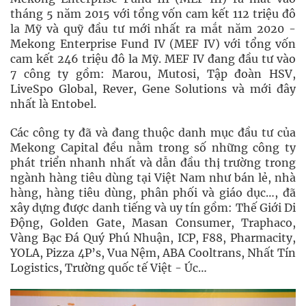
tháng 5 năm 2015 với tổng vốn cam kết 112 triệu đô
la Mỹ và quỹ đầu tư mới nhất ra mắt năm 2020 -
Mekong Enterprise Fund IV (MEF IV) với tổng vốn
cam kết 246 triệu đô la Mỹ. MEF IV đang đầu tư vào
7 công ty gồm: Marou, Mutosi, Tập đoàn HSV,
LiveSpo Global, Rever, Gene Solutions và mới đây
nhất là Entobel.
Các công ty đã và đang thuộc danh mục đầu tư của
Mekong Capital đều nằm trong số những công ty
phát triển nhanh nhất và dẫn đầu thị trường trong
ngành hàng tiêu dùng tại Việt Nam như bán lẻ, nhà
hàng, hàng tiêu dùng, phân phối và giáo dục…, đã
xây dựng được danh tiếng và uy tín gồm: Thế Giới Di
Động, Golden Gate, Masan Consumer, Traphaco,
Vàng Bạc Đá Quý Phú Nhuận, ICP, F88, Pharmacity,
YOLA, Pizza 4P’s, Vua Nệm, ABA Cooltrans, Nhất Tín
Logistics, Trường quốc tế Việt - Úc…