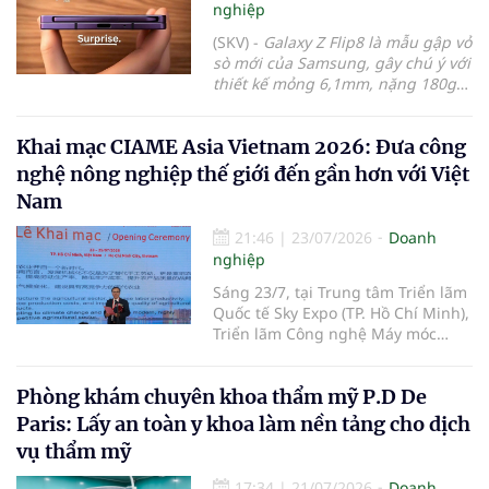
Việt Nam nói chung. Trong khuôn
nghiệp
khổ sự kiện, Vinamilk vinh dự đón
(SKV) -
Galaxy Z Flip8 là mẫu gập vỏ
nhận danh hiệu Anh hùng Lao
sò mới của Samsung, gây chú ý với
động lần thứ hai trong lịch sử phát
thiết kế mỏng 6,1mm, nặng 180g
triển của doanh nghiệp. Cũng tại
cùng màn ngoài FlexWindow tích
chương trình, bà Mai Kiều Liên -
hợp trí tuệ nhân tạo. Máy đã mở
nguyên Ủy viên Trung ương Đảng,
Khai mạc CIAME Asia Vietnam 2026: Đưa công
đặt trước tại Việt Nam với giá từ
Anh hùng Lao động, Tổng Giám
31,99 triệu đồng.
nghệ nông nghiệp thế giới đến gần hơn với Việt
đốc Vinamilk - được trao tặng Huân
chương Độc lập hạng Ba vì những
Nam
thành tích đặc biệt xuất sắc trong
công tác, góp phần vào sự nghiệp
21:46
|
23/07/2026
Doanh
xây dựng chủ nghĩa xã hội và bảo
nghiệp
vệ Tổ quốc.
Sáng 23/7, tại Trung tâm Triển lãm
Quốc tế Sky Expo (TP. Hồ Chí Minh),
Triển lãm Công nghệ Máy móc
Nông nghiệp Quốc tế Việt Nam
2026 (CIAME Asia Vietnam 2026)
Phòng khám chuyên khoa thẩm mỹ P.D De
chính thức khai mạc, mở đầu cho
chuỗi hoạt động kết nối công
Paris: Lấy an toàn y khoa làm nền tảng cho dịch
nghệ, xúc tiến thương mại và hợp
vụ thẩm mỹ
tác đầu tư trong lĩnh vực cơ giới
hóa nông nghiệp giữa Việt Nam
17:34
|
21/07/2026
Doanh