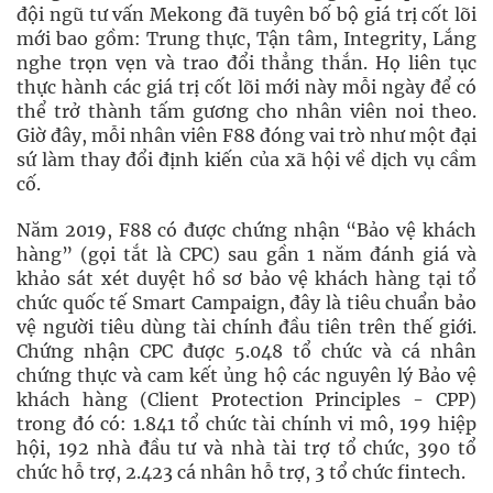
đội ngũ tư vấn Mekong đã tuyên bố bộ giá trị cốt lõi
mới bao gồm: Trung thực, Tận tâm, Integrity, Lắng
nghe trọn vẹn và trao đổi thẳng thắn. Họ liên tục
thực hành các giá trị cốt lõi mới này mỗi ngày để có
thể trở thành tấm gương cho nhân viên noi theo.
Giờ đây, mỗi nhân viên F88 đóng vai trò như một đại
sứ làm thay đổi định kiến của xã hội về dịch vụ cầm
cố.
Năm 2019, F88 có được chứng nhận “Bảo vệ khách
hàng” (gọi tắt là CPC) sau gần 1 năm đánh giá và
khảo sát xét duyệt hồ sơ bảo vệ khách hàng tại tổ
chức quốc tế Smart Campaign, đây là tiêu chuẩn bảo
vệ người tiêu dùng tài chính đầu tiên trên thế giới.
Chứng nhận CPC được 5.048 tổ chức và cá nhân
chứng thực và cam kết ủng hộ các nguyên lý Bảo vệ
khách hàng (Client Protection Principles - CPP)
trong đó có: 1.841 tổ chức tài chính vi mô, 199 hiệp
hội, 192 nhà đầu tư và nhà tài trợ tổ chức, 390 tổ
chức hỗ trợ, 2.423 cá nhân hỗ trợ, 3 tổ chức fintech.