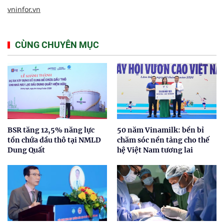
vninfor.vn
CÙNG CHUYÊN MỤC
BSR tăng 12,5% năng lực
50 năm Vinamilk: bền bỉ
tồn chứa dầu thô tại NMLD
chăm sóc nền tảng cho thế
Dung Quất
hệ Việt Nam tương lai