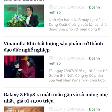
21:50
|
25/07/2026
Doanh
nghiệp
Nhờ vận hành Nhà máy Lọc dầu
Dung Quất ở công suất kỷ lục, chủ
động ứng phó với biến động thị
trường và triển khai đồng bộ các
giải pháp quản trị, doanh nghiệp
Vinamilk: Khi chất lượng sản phẩm trở thành
đạt doanh thu hợp nhất hơn
100.900 tỷ đồng trong 6 tháng đầu
đạo đức nghề nghiệp
năm 2026, vượt xa kế hoạch và tạo
17:25
|
25/07/2026
Doanh
nghiệp
Tối ngày 23/07/2026 tại Nhà hát Hồ
Gươm (Hà Nội), Công ty Cổ phần
Sữa Việt Nam (Vinamilk) phối hợp
với Đài Truyền hình Việt Nam tổ
chức chương trình nghệ thuật “50
Galaxy Z Flip8 ra mắt: mẫu gập vỏ sò mỏng nhẹ
năm – Phụng sự khát vọng Việt”,
đánh dấu cột mốc đặc biệt: 50 năm
nhất, giá từ 31,99 triệu
hình thành và phát triển của
Vinamilk nói riêng và ngành sữa
22:51
|
23/07/2026
Doanh