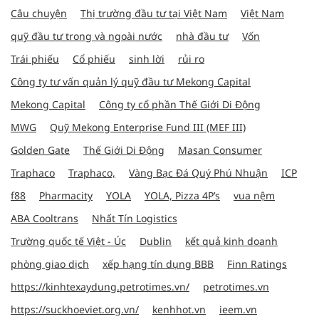
Câu chuyện
Thị trường đầu tư tại Việt Nam
Việt Nam
quỹ đầu tư trong và ngoài nước
nhà đầu tư
Vốn
Trái phiếu
Cổ phiếu
sinh lời
rủi ro
Công ty tư vấn quản lý quỹ đầu tư Mekong Capital
Mekong Capital
Công ty cổ phần Thế Giới Di Động
MWG
Quỹ Mekong Enterprise Fund III (MEF III)
Golden Gate
Thế Giới Di Động
Masan Consumer
Traphaco
Traphaco,
Vàng Bạc Đá Quý Phú Nhuận
ICP
f88
Pharmacity
YOLA
YOLA, Pizza 4P’s
vua nệm
ABA Cooltrans
Nhất Tín Logistics
Trường quốc tế Việt - Úc
Dublin
kết quả kinh doanh
phòng giao dịch
xếp hạng tín dụng BBB
Finn Ratings
https://kinhtexaydung.petrotimes.vn/
petrotimes.vn
https://suckhoeviet.org.vn/
kenhhot.vn
ieem.vn