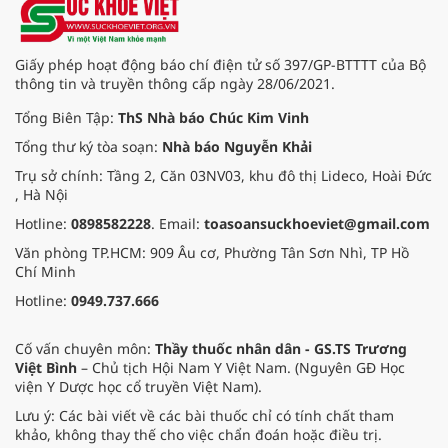
Điều gì giúp đại diện từ Việt Nam
tạo nên kỳ tích đặc biệt này?
Giấy phép hoạt động báo chí điện tử số 397/GP-BTTTT của Bộ
thông tin và truyền thông cấp ngày 28/06/2021.
Tổng Biên Tập:
ThS Nhà báo Chúc Kim Vinh
Tổng thư ký tòa soạn:
Nhà báo Nguyễn Khải
Trụ sở chính: Tầng 2, Căn 03NV03, khu đô thị Lideco, Hoài Đức
, Hà Nội
Hotline:
0898582228
. Email:
toasoansuckhoeviet@gmail.com
Văn phòng TP.HCM: 909 Âu cơ, Phường Tân Sơn Nhì, TP Hồ
Chí Minh
Hotline:
0949.737.666
Cố vấn chuyên môn:
Thầy thuốc nhân dân - GS.TS Trương
Việt Bình
– Chủ tịch Hội Nam Y Việt Nam. (Nguyên GĐ Học
viện Y Dược học cổ truyền Việt Nam).
Lưu ý: Các bài viết về các bài thuốc chỉ có tính chất tham
khảo, không thay thế cho việc chẩn đoán hoặc điều trị.