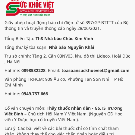
đường phố, bếp ăn tập thể, góp
phần nâng cao hiệu quả bảo đảm
an toàn thực phẩm trong giai đoạn
mới.
Giấy phép hoạt động báo chí điện tử số 397/GP-BTTTT của Bộ
thông tin và truyền thông cấp ngày 28/06/2021.
Tổng Biên Tập:
ThS Nhà báo Chúc Kim Vinh
Tổng thư ký tòa soạn:
Nhà báo Nguyễn Khải
Trụ sở chính: Tầng 2, Căn 03NV03, khu đô thị Lideco, Hoài Đức
, Hà Nội
Hotline:
0898582228
. Email:
toasoansuckhoeviet@gmail.com
Văn phòng TP.HCM: 909 Âu cơ, Phường Tân Sơn Nhì, TP Hồ
Chí Minh
Hotline:
0949.737.666
Cố vấn chuyên môn:
Thầy thuốc nhân dân - GS.TS Trương
Việt Bình
– Chủ tịch Hội Nam Y Việt Nam. (Nguyên GĐ Học
viện Y Dược học cổ truyền Việt Nam).
Lưu ý: Các bài viết về các bài thuốc chỉ có tính chất tham
khảo, không thay thế cho việc chẩn đoán hoặc điều trị.