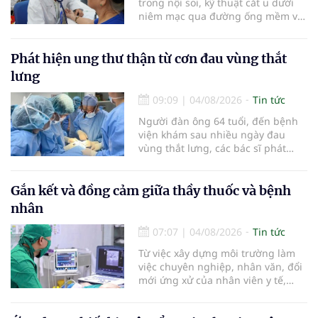
trong nội soi, kỹ thuật cắt u dưới
niêm mạc qua đường ống mềm và
các tiến bộ mới hướng tới "chữa
khỏi chức năng" bệnh viêm gan B
là những nội dung trọng tâm được
Phát hiện ung thư thận từ cơn đau vùng thắt
báo cáo tại Hội thảo khoa học cập
lưng
nhật chẩn đoán và điều trị bệnh lý
tiêu hóa - gan mật vừa diễn ra
09:09
|
04/08/2026
Tin tức
ngày 1/8 tại Bệnh viện Đại học
Người đàn ông 64 tuổi, đến bệnh
quốc tế Hồng Bàng.
viện khám sau nhiều ngày đau
vùng thắt lưng, các bác sĩ phát
hiện khối u thận phải kích thước
khoảng 3cm, nghi ngờ ung thư
biểu mô tế bào thận. Với khối u còn
Gắn kết và đồng cảm giữa thầy thuốc và bệnh
ở giai đoạn sớm, người bệnh được
nhân
chỉ định cắt bán phần thận phải
bằng phẫu thuật robot thay vì phải
07:07
|
04/08/2026
Tin tức
cắt bỏ toàn bộ quả thận như trước
Từ việc xây dựng môi trường làm
đây.
việc chuyên nghiệp, nhân văn, đổi
mới ứng xử của nhân viên y tế,
Bệnh viện đa khoa khu vực Phúc
Yên (tỉnh Phú Thọ) đã tạo nên sự