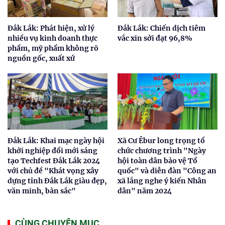
Đắk Lắk: Phát hiện, xử lý
Đắk Lắk: Chiến dịch tiêm
nhiều vụ kinh doanh thực
vắc xin sởi đạt 96,8%
phẩm, mỹ phẩm không rõ
nguồn gốc, xuất xứ
Đắk Lắk: Khai mạc ngày hội
Xã Cư Êbur long trọng tổ
khởi nghiệp đổi mới sáng
chức chương trình "Ngày
tạo Techfest Đắk Lắk 2024
hội toàn dân bảo vệ Tổ
với chủ đề "Khát vọng xây
quốc" và diễn đàn "Công an
dựng tỉnh Đắk Lắk giàu đẹp,
xã lắng nghe ý kiến Nhân
văn minh, bản sắc"
dân" năm 2024
CÙNG CHUYÊN MỤC