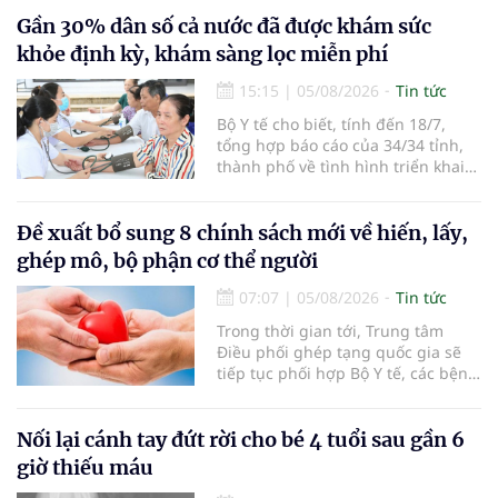
người đến khám, điều trị và đón
em bé đầu tiên chào đời.
Gần 30% dân số cả nước đã được khám sức
khỏe định kỳ, khám sàng lọc miễn phí
15:15
|
05/08/2026
Tin tức
Bộ Y tế cho biết, tính đến 18/7,
tổng hợp báo cáo của 34/34 tỉnh,
thành phố về tình hình triển khai
khám sức khỏe định kỳ, khám sàng
lọc miễn phí cho người dân, ghi
nhận 32.286.360 người, chiếm gần
Đề xuất bổ sung 8 chính sách mới về hiến, lấy,
30% dân số cả nước đã được khám
ghép mô, bộ phận cơ thể người
sức khỏe định kỳ năm nay.
07:07
|
05/08/2026
Tin tức
Trong thời gian tới, Trung tâm
Điều phối ghép tạng quốc gia sẽ
tiếp tục phối hợp Bộ Y tế, các bệnh
viện và các cơ quan liên quan để
mở rộng mạng lưới điều phối, tăng
cường truyền thông, hoàn thiện
Nối lại cánh tay đứt rời cho bé 4 tuổi sau gần 6
quy trình chuyên môn và hệ thống
giờ thiếu máu
pháp luật để thúc đẩy lĩnh vực