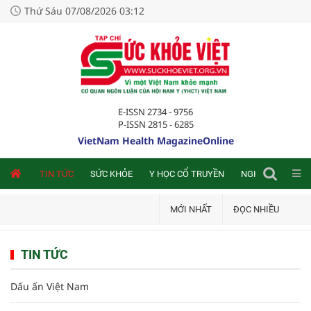
Thứ Sáu 07/08/2026 03:12
E-ISSN 2734 - 9756
P-ISSN 2815 - 6285
VietNam Health MagazineOnline
NLINE
TIN TỨC
SỨC KHỎE
Y HỌC CỔ TRUYỀN
NGHIÊN CỨU TRA
MỚI NHẤT
ĐỌC NHIỀU
TIN TỨC
Dấu ấn Việt Nam