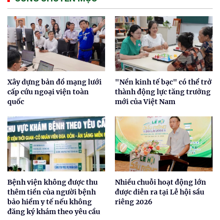
Xây dựng bản đồ mạng lưới
"Nền kinh tế bạc" có thể trở
cấp cứu ngoại viện toàn
thành động lực tăng trưởng
quốc
mới của Việt Nam
Bệnh viện không được thu
Nhiều chuỗi hoạt động lớn
thêm tiền của người bệnh
được diễn ra tại Lễ hội sầu
bảo hiểm y tế nếu không
riêng 2026
đăng ký khám theo yêu cầu