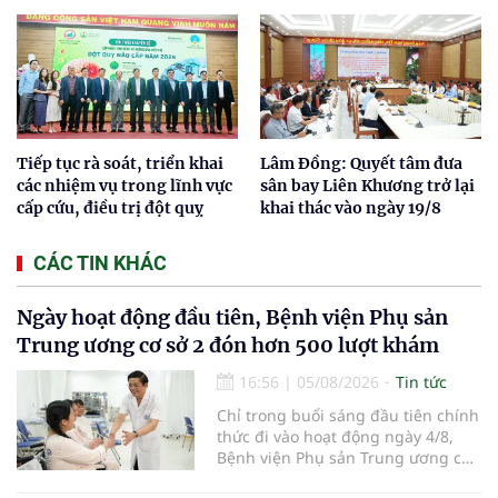
Tiếp tục rà soát, triển khai
Lâm Đồng: Quyết tâm đưa
các nhiệm vụ trong lĩnh vực
sân bay Liên Khương trở lại
cấp cứu, điều trị đột quỵ
khai thác vào ngày 19/8
CÁC TIN KHÁC
Ngày hoạt động đầu tiên, Bệnh viện Phụ sản
Trung ương cơ sở 2 đón hơn 500 lượt khám
16:56
|
05/08/2026
Tin tức
Chỉ trong buổi sáng đầu tiên chính
thức đi vào hoạt động ngày 4/8,
Bệnh viện Phụ sản Trung ương cơ
sở 2 đã tiếp đón hơn 500 lượt